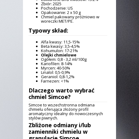
Zbiór: 2025
Pochodzenie: US
Opakowanie: 2 x 50 g
Chmiel pakowany próżniowo w
woreczki MET/PE.
Typowy skład:
Alfa kwasy: 11,5-15%
Beta kwasy: 3,5-4,5%
Kohumulon: 17-21%
Olejki chmielowe
Ogółem: 0,8 - 3,2 ml/100g
Kariofilen: 8-14%
Myrcen: 40-50%
Linalol: 0,5-0,9%
Geraniol: 0,8-1,2%
Farnezen: <1%
Dlaczego warto wybrać
chmiel Simcoe
?
Simcoe to wszechstronna odmiana
chmielu oferująca złożony profil
aromatyczny idealny do nowoczesnych
stylów piwnych.
Zbliżone odmiany i/lub
zamienniki
chmielu w
granulacie Simcoe