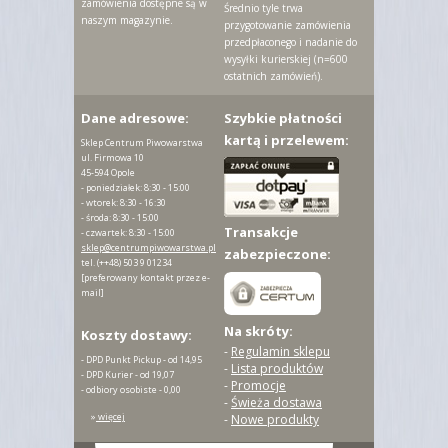
zamówienia dostępne są w
Średnio tyle trwa
naszym magazynie.
przygotowanie zamówienia
przedpłaconego i nadanie do
wysyłki kurierskiej (n=600
ostatnich zamówień).
Dane adresowe:
Szybkie płatności
kartą i przelewem:
Sklep Centrum Piwowarstwa
ul. Firmowa 10
45-594 Opole
- poniedziałek: 8:30 - 15:00
- wtorek: 8:30 - 16:30
- środa: 8:30 - 15:00
Transakcje
- czwartek: 8:30 - 15:00
sklep@centrumpiwowarstwa.pl
zabezpieczone:
tel.
(++48) 503 9 01234
[preferowany kontakt przez e-
mail]
Na skróty:
Koszty dostawy:
-
Regulamin sklepu
- DPD Punkt Pickup - od 14,95
-
Lista produktów
- DPD Kurier - od 19,07
-
Promocje
- odbiory osobiste - 0,00
-
Świeża dostawa
»
więcej
-
Nowe produkty