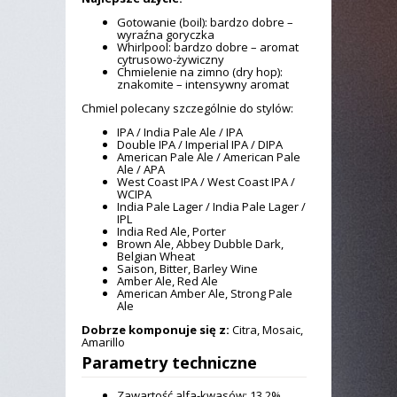
Gotowanie (boil): bardzo dobre –
wyraźna goryczka
Whirlpool: bardzo dobre – aromat
cytrusowo-żywiczny
Chmielenie na zimno (dry hop):
znakomite – intensywny aromat
Chmiel polecany szczególnie do stylów:
IPA / India Pale Ale / IPA
Double IPA / Imperial IPA / DIPA
American Pale Ale / American Pale
Ale / APA
West Coast IPA / West Coast IPA /
WCIPA
India Pale Lager / India Pale Lager /
IPL
India Red Ale, Porter
Brown Ale, Abbey Dubble Dark,
Belgian Wheat
Saison, Bitter, Barley Wine
Amber Ale, Red Ale
American Amber Ale, Strong Pale
Ale
Dobrze komponuje się z:
Citra, Mosaic,
Amarillo
Parametry techniczne
Zawartość alfa-kwasów: 13.2%