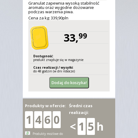
Granulat zapewnia wysoką stabilność
aromatu oraz wygodne dozowanie
podczas warzenia piwa.
Cena za kg: 339,
90
pln
33,
99
Dostępność
:
produkt znajduje się w magazynie
Czas realizacji / wysyłki
:
do 48 godzin (w dni robocze)
Produkty w ofercie:
Średni czas
realizacji:
1
4
6
0
<
1
5
h
D
Produkty możliwe do