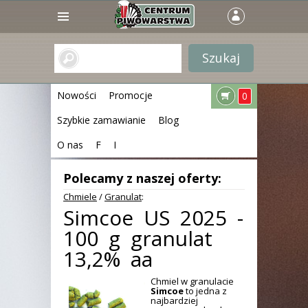
Nowości
Promocje
0
Szybkie zamawianie
Blog
O nas
F
I
Polecamy z naszej oferty:
Chmiele
/
Granulat
:
Simcoe US 2025 -
100 g granulat
13,2% aa
Chmiel w granulacie
Simcoe
to jedna z
najbardziej