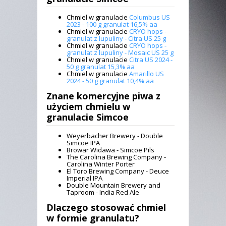
Chmiel w granulacie
Columbus US
2023 - 100 g granulat 16,5% aa
Chmiel w granulacie
CRYO hops -
granulat z lupuliny - Citra US 25 g
Chmiel w granulacie
CRYO hops -
granulat z lupuliny - Mosaic US 25 g
Chmiel w granulacie
Citra US 2024 -
50 g granulat 15,3% aa
Chmiel w granulacie
Amarillo US
2024 - 50 g granulat 10,4% aa
Znane komercyjne piwa z
użyciem
chmielu w
granulacie Simcoe
Weyerbacher Brewery - Double
Simcoe IPA
Browar Widawa - Simcoe Pils
The Carolina Brewing Company -
Carolina Winter Porter
El Toro Brewing Company - Deuce
Imperial IPA
Double Mountain Brewery and
Taproom - India Red Ale
Dlaczego stosować chmiel
w formie granulatu?