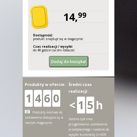
14,
99
Dostępność
:
produkt znajduje się w magazynie
Czas realizacji / wysyłki
:
do 48 godzin (w dni robocze)
Produkty w ofercie:
Średni czas
realizacji:
1
4
6
0
<
1
5
h
D
Produkty możliwe do
zamówienia dostępne są w
Średnio tyle trwa
naszym magazynie.
przygotowanie zamówienia
przedpłaconego i nadanie do
wysyłki kurierskiej (n=600