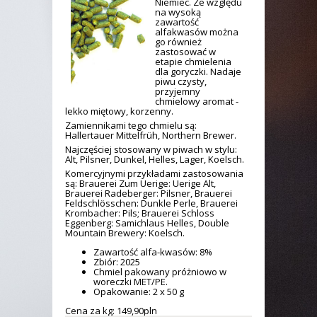
Niemiec. Ze względu
na wysoką
zawartość
alfakwasów można
go również
zastosować w
etapie chmielenia
dla goryczki. Nadaje
piwu czysty,
przyjemny
chmielowy aromat -
lekko miętowy, korzenny.
Zamiennikami tego chmielu są:
Hallertauer Mittelfrüh, Northern Brewer.
Najczęściej stosowany w piwach w stylu:
Alt, Pilsner, Dunkel, Helles, Lager, Koelsch.
Komercyjnymi przykładami zastosowania
są: Brauerei Zum Uerige: Uerige Alt,
Brauerei Radeberger: Pilsner, Brauerei
Feldschlösschen: Dunkle Perle, Brauerei
Krombacher: Pils; Brauerei Schloss
Eggenberg: Samichlaus Helles, Double
Mountain Brewery: Koelsch.
Zawartość alfa-kwasów: 8%
Zbiór: 2025
Chmiel pakowany próżniowo w
woreczki MET/PE.
Opakowanie: 2 x 50 g
Cena za kg: 149,
90
pln