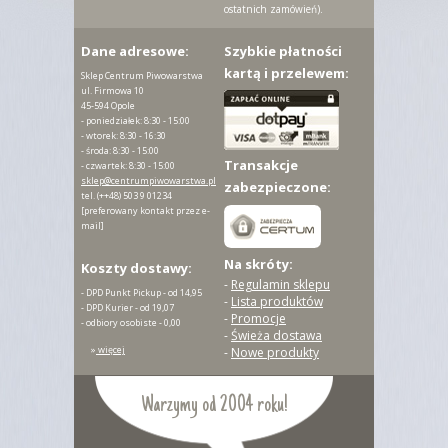
ostatnich zamówień).
Dane adresowe:
Szybkie płatności
kartą i przelewem:
Sklep Centrum Piwowarstwa
ul. Firmowa 10
45-594 Opole
- poniedziałek: 8:30 - 15:00
- wtorek: 8:30 - 16:30
- środa: 8:30 - 15:00
Transakcje
- czwartek: 8:30 - 15:00
sklep@centrumpiwowarstwa.pl
zabezpieczone:
tel.
(++48) 503 9 01234
[preferowany kontakt przez e-
mail]
Na skróty:
Koszty dostawy:
-
Regulamin sklepu
- DPD Punkt Pickup - od 14,95
-
Lista produktów
- DPD Kurier - od 19,07
-
Promocje
- odbiory osobiste - 0,00
-
Świeża dostawa
»
więcej
-
Nowe produkty
Warzymy od 2004 roku!