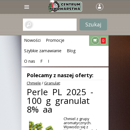
Nowości
Promocje
0
Szybkie zamawianie
Blog
O nas
F
I
Polecamy z naszej oferty:
Chmiele
/
Granulat
:
Perle PL 2025 -
100 g granulat
8% aa
Chmiel z grupy
aromatycznych.
Wywodzi się z