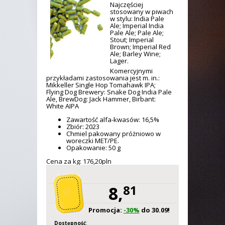
Najczęściej
stosowany w piwach
w stylu: India Pale
Ale; Imperial India
Pale Ale; Pale Ale;
Stout; Imperial
Brown; Imperial Red
Ale; Barley Wine;
Lager.
Komercyjnymi
przykładami zastosowania jest m. in.:
Mikkeller Single Hop Tomahawk IPA;
Flying Dog Brewery: Snake Dog India Pale
Ale, BrewDog: Jack Hammer, Birbant:
White AIPA
Zawartość alfa-kwasów: 16,5%
Zbiór: 2023
Chmiel pakowany próżniowo w
woreczki MET/PE.
Opakowanie: 50 g
Cena za kg: 176,
20
pln
8,
81
Promocja:
-30%
do 30.09!
Dostępność
: