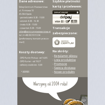
Dane adresowe:
Szybkie płatności
kartą i przelewem:
Sklep Centrum Piwowarstwa
ul. Firmowa 10
45-594 Opole
- poniedziałek: 8:30 - 15:00
- wtorek: 8:30 - 16:30
- środa: 8:30 - 15:00
Transakcje
- czwartek: 8:30 - 15:00
sklep@centrumpiwowarstwa.pl
zabezpieczone:
tel.
(++48) 503 9 01234
[preferowany kontakt przez e-
mail]
Na skróty:
Koszty dostawy:
-
Regulamin sklepu
- DPD Punkt Pickup - od 14,95
-
Lista produktów
- DPD Kurier - od 19,07
-
Promocje
- odbiory osobiste - 0,00
-
Świeża dostawa
»
więcej
-
Nowe produkty
Warzymy od 2004 roku!