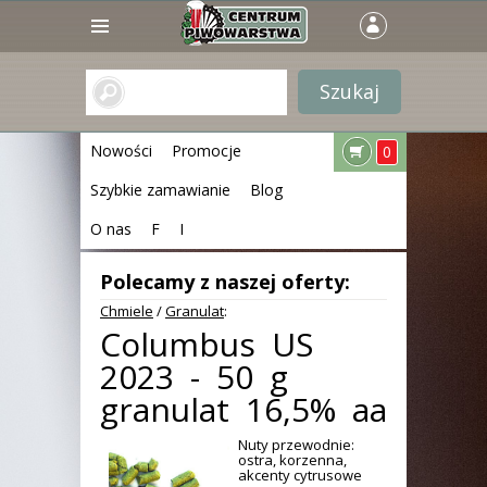
Nowości
Promocje
0
Szybkie zamawianie
Blog
O nas
F
I
Polecamy z naszej oferty:
Chmiele
/
Granulat
:
Columbus US
2023 - 50 g
granulat 16,5% aa
Nuty przewodnie:
ostra, korzenna,
akcenty cytrusowe