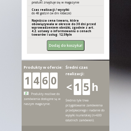
produkt znajduje się w magazynie
Czas realizacji / wysyłki
:
do 48 godzin (w dni robocze)
Najniższa cena towaru, która
obowiązywała w okresie do 30 dni przed
wprowadzeniem obniżki, zgodnie z art.
4.2. ustawy o informowaniu o cenach
towarów i usług: 12,
59
pln
Produkty w ofercie:
Średni czas
realizacji:
1
4
6
0
<
1
5
h
D
Produkty możliwe do
zamówienia dostępne są w
Średnio tyle trwa
naszym magazynie.
przygotowanie zamówienia
przedpłaconego i nadanie do
wysyłki kurierskiej (n=600
ostatnich zamówień).