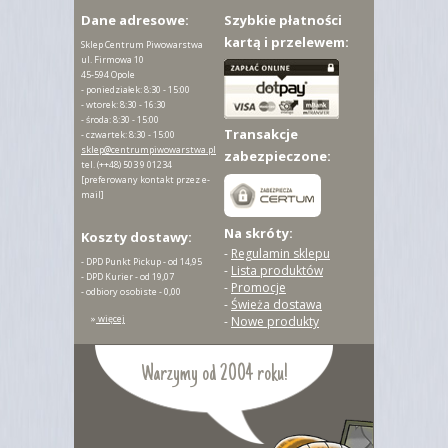
Dane adresowe:
Szybkie płatności
kartą i przelewem:
Sklep Centrum Piwowarstwa
ul. Firmowa 10
45-594 Opole
- poniedziałek: 8:30 - 15:00
- wtorek: 8:30 - 16:30
- środa: 8:30 - 15:00
Transakcje
- czwartek: 8:30 - 15:00
sklep@centrumpiwowarstwa.pl
zabezpieczone:
tel.
(++48) 503 9 01234
[preferowany kontakt przez e-
mail]
Na skróty:
Koszty dostawy:
-
Regulamin sklepu
- DPD Punkt Pickup - od 14,95
-
Lista produktów
- DPD Kurier - od 19,07
-
Promocje
- odbiory osobiste - 0,00
-
Świeża dostawa
»
więcej
-
Nowe produkty
Warzymy od 2004 roku!