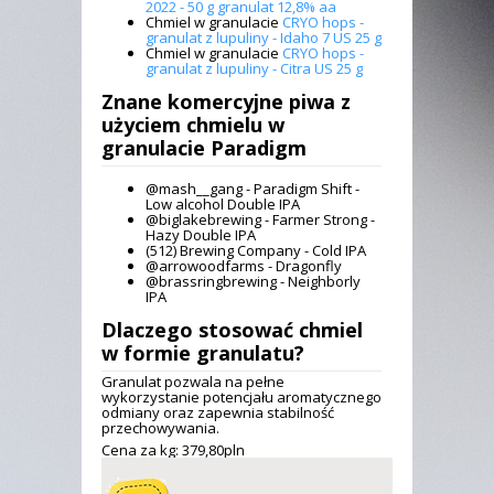
2022 - 50 g granulat 12,8% aa
Chmiel w granulacie
CRYO hops -
granulat z lupuliny - Idaho 7 US 25 g
Chmiel w granulacie
CRYO hops -
granulat z lupuliny - Citra US 25 g
Znane komercyjne piwa z
użyciem
chmielu w
granulacie Paradigm
@mash__gang - Paradigm Shift -
Low alcohol Double IPA
@biglakebrewing - Farmer Strong -
Hazy Double IPA
(512) Brewing Company - Cold IPA
@arrowoodfarms - Dragonfly
@brassringbrewing - Neighborly
IPA
Dlaczego stosować chmiel
w formie granulatu?
Granulat pozwala na pełne
wykorzystanie potencjału aromatycznego
odmiany oraz zapewnia stabilność
przechowywania.
Cena za kg: 379,
80
pln