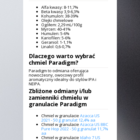
Alfa kwasy: 8-11,7%
Beta kwasy 3,9-6,3%
Kohumulon: 38-39%
Olejki chmielowe
Ogółem: 2,29 mL/100g
Myrcen: 40-41%
Humulen: 5-6%
Kariofilen: 5-6%
Geraniol: 1-1,1%
Linalol: 0,6-0,7%
Dlaczego warto wybrać
chmiel Paradigm
?
Paradigm to odmiana oferująca
nowoczesny, owocowy profil
aromatyczny idealny do stylów IPA i
NEIPA.
Zbliżone odmiany i/lub
zamienniki
chmielu w
granulacie Paradigm
Chmiel w granulacie
Azacca US
2021 - 50 g granulat 12,4% aa
Chmiel w granulacie
Azacca US BBC
Pure Hop 2022 - 50 g granulat 11,7%
aa
Chmiel w granulacie
Idaho 7 US