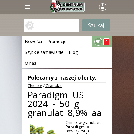
Nowości
Promocje
0
Szybkie zamawianie
Blog
O nas
F
I
Polecamy z naszej oferty:
Chmiele
/
Granulat
:
Paradigm US
2024 - 50 g
granulat 8,9% aa
Chmiel w granulacie
Paradigm
to
nowoczesna