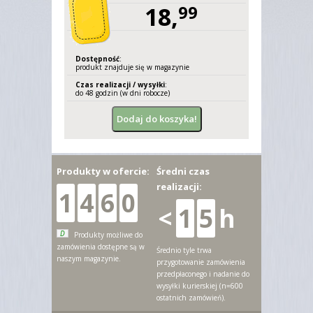
18,
99
Dostępność
:
produkt znajduje się w magazynie
Czas realizacji / wysyłki
:
do 48 godzin (w dni robocze)
Produkty w ofercie:
Średni czas
realizacji:
1
4
6
0
<
1
5
h
D
Produkty możliwe do
zamówienia dostępne są w
Średnio tyle trwa
naszym magazynie.
przygotowanie zamówienia
przedpłaconego i nadanie do
wysyłki kurierskiej (n=600
ostatnich zamówień).