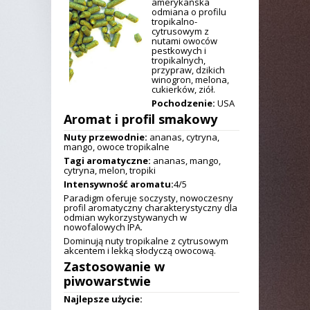
amerykańska
odmiana o profilu
tropikalno-
cytrusowym z
nutami owoców
pestkowych i
tropikalnych,
przypraw, dzikich
winogron, melona,
cukierków, ziół.
Pochodzenie:
USA
Aromat i profil smakowy
Nuty przewodnie:
ananas, cytryna,
mango, owoce tropikalne
Tagi aromatyczne:
ananas, mango,
cytryna, melon, tropiki
Intensywność aromatu:
4/5
Paradigm oferuje soczysty, nowoczesny
profil aromatyczny charakterystyczny dla
odmian wykorzystywanych w
nowofalowych IPA.
Dominują nuty tropikalne z cytrusowym
akcentem i lekką słodyczą owocową.
Zastosowanie w
piwowarstwie
Najlepsze użycie: