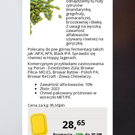
odnajdziemy tu nuty
cytrusów
(mandarynkę,
grejpfruty,
pomarańcze),
brzoskwinię i śliwkę.
Z uwagi na wysoką
zawartość
alfakwasów
używany również na
goryczkę.
Polecany do piw górnej fermentacji takich
jak: AIPA, APA, Black IPA. Sprawdzi się
również w Hoppy lagerach.
Komercyjnymi przykładami zastosowania
są: Perun - Dziedzictwo Zula; Browar
Pilica- MO.ES, Browar Bytów - Polish PA;
Browar ReCraft - Żniwa Chmielarzy.
Zawartość alfa-kwasów: 10%
Zbiór: 2023
Chmiel pakowany próżniowo w
woreczki MET/PE.
Cena za kg: 95,
50
pln
28,
65
Promocja:
-30%
do 30.09!