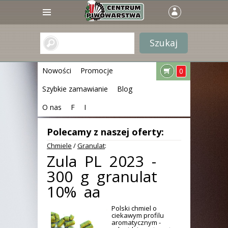
Nowości
Promocje
0
Szybkie zamawianie
Blog
O nas
F
I
Polecamy z naszej oferty:
Chmiele
/
Granulat
:
Zula PL 2023 -
300 g granulat
10% aa
Polski chmiel o
ciekawym profilu
aromatycznym -