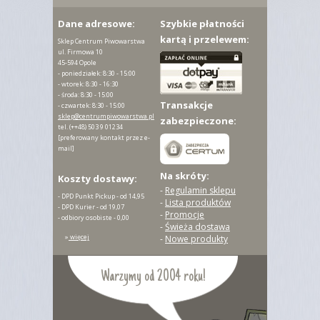
Dane adresowe:
Szybkie płatności
kartą i przelewem:
Sklep Centrum Piwowarstwa
ul. Firmowa 10
45-594 Opole
- poniedziałek: 8:30 - 15:00
- wtorek: 8:30 - 16:30
- środa: 8:30 - 15:00
Transakcje
- czwartek: 8:30 - 15:00
sklep@centrumpiwowarstwa.pl
zabezpieczone:
tel.
(++48) 503 9 01234
[preferowany kontakt przez e-
mail]
Na skróty:
Koszty dostawy:
-
Regulamin sklepu
- DPD Punkt Pickup - od 14,95
-
Lista produktów
- DPD Kurier - od 19,07
-
Promocje
- odbiory osobiste - 0,00
-
Świeża dostawa
»
więcej
-
Nowe produkty
Warzymy od 2004 roku!