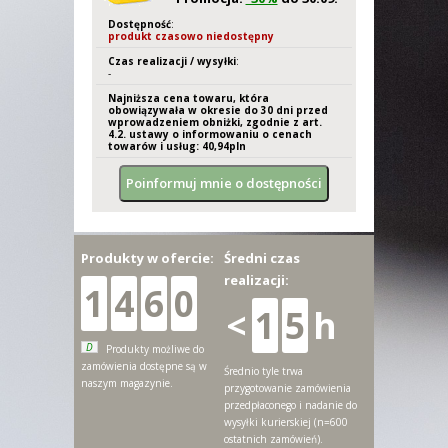
Dostępność
:
produkt czasowo niedostępny
Czas realizacji / wysyłki
:
-
Najniższa cena towaru, która
obowiązywała w okresie do 30 dni przed
wprowadzeniem obniżki, zgodnie z art.
4.2. ustawy o informowaniu o cenach
towarów i usług: 40,
94
pln
Produkty w ofercie:
Średni czas
realizacji:
1
4
6
0
<
1
5
h
D
Produkty możliwe do
zamówienia dostępne są w
Średnio tyle trwa
naszym magazynie.
przygotowanie zamówienia
przedpłaconego i nadanie do
wysyłki kurierskiej (n=600
ostatnich zamówień).