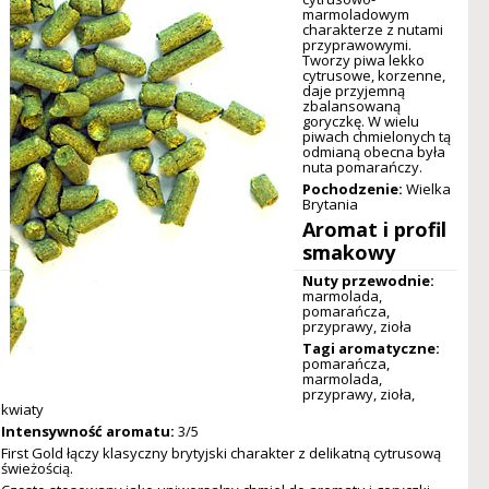
marmoladowym
charakterze z nutami
przyprawowymi.
Tworzy piwa lekko
cytrusowe, korzenne,
daje przyjemną
zbalansowaną
goryczkę. W wielu
piwach chmielonych tą
odmianą obecna była
nuta pomarańczy.
Pochodzenie:
Wielka
Brytania
Aromat i profil
smakowy
Nuty przewodnie:
marmolada,
pomarańcza,
przyprawy, zioła
Tagi aromatyczne:
pomarańcza,
marmolada,
przyprawy, zioła,
kwiaty
Intensywność aromatu:
3/5
First Gold łączy klasyczny brytyjski charakter z delikatną cytrusową
świeżością.