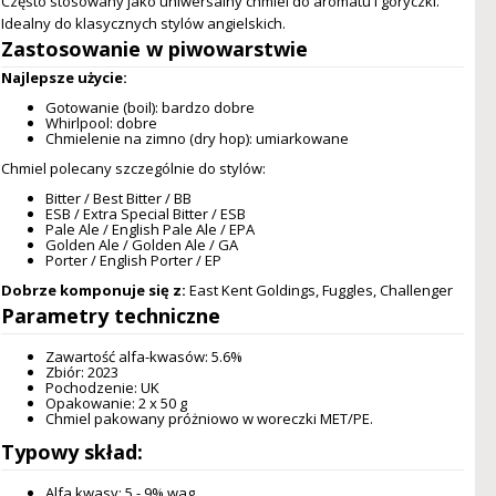
Często stosowany jako uniwersalny chmiel do aromatu i goryczki.
Idealny do klasycznych stylów angielskich.
Zastosowanie w piwowarstwie
Najlepsze użycie:
Gotowanie (boil): bardzo dobre
Whirlpool: dobre
Chmielenie na zimno (dry hop): umiarkowane
Chmiel polecany szczególnie do stylów:
Bitter / Best Bitter / BB
ESB / Extra Special Bitter / ESB
Pale Ale / English Pale Ale / EPA
Golden Ale / Golden Ale / GA
Porter / English Porter / EP
Dobrze komponuje się z:
East Kent Goldings, Fuggles, Challenger
Parametry techniczne
Zawartość alfa-kwasów: 5.6%
Zbiór: 2023
Pochodzenie: UK
Opakowanie: 2 x 50 g
Chmiel pakowany próżniowo w woreczki MET/PE.
Typowy skład:
Alfa kwasy: 5 - 9% wag.