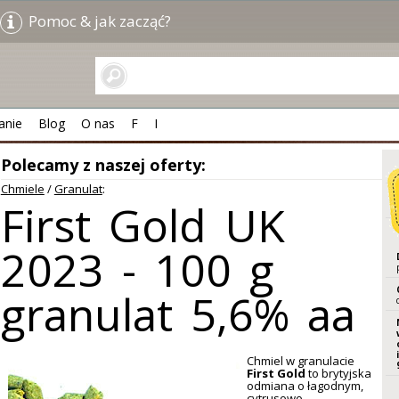
Pomoc & jak zacząć?
anie
Blog
O nas
F
I
Polecamy z naszej oferty:
Chmiele
/
Granulat
:
First Gold UK
2023 - 100 g
granulat 5,6% aa
Chmiel w granulacie
First Gold
to brytyjska
odmiana o łagodnym,
cytrusowo-