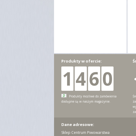
Produkty w ofercie:
Ś
1
4
6
0
D
Produkty możliwe do zamówienia
Śr
dostępne są w naszym magazynie.
za
wy
za
Dane adresowe:
Sklep Centrum Piwowarstwa