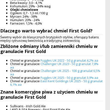
Beta kwasy: 3,0 - 4,1%
Kohumulon: 29% - 34% wag.
Olejki chmielowe
Ogółem: 0,7 - 1,3 ml /100 g
Myrcen: 24% - 38%
Humulen: 20% - 24%
Farnezen: 1,5% - 4,0%
Dlaczego warto wybrać
chmiel First Gold
?
Świetny wybór do klasycznych brytyjskich stylów, oferujący balans
między cytrusową świeżością a tradycyjną ziołowością.
Zbliżone odmiany i/lub zamienniki
chmielu w
granulacie First Gold
Chmiel w granulacie
Fuggles UK 2022 - 50 g granulat 4,2% aa
Chmiel w granulacie
Challenger UK 2023 - 50 g granulat 7,8%
aa
Chmiel w granulacie
Challenger UK 2025 - 100 g granulat 6,5%
aa
Chmiel w granulacie
Fuggles UK 2025 - 50 g granulat 3,9% aa
Chmiel w granulacie
East Kent Goldings UK 2025 - 50 g granulat
6,1% aa
Znane komercyjne piwa z użyciem
chmielu w
granulacie First Gold
Sullivans - Irish Gold Ale
LAND & SEA Brewery - First Point Pale Ale