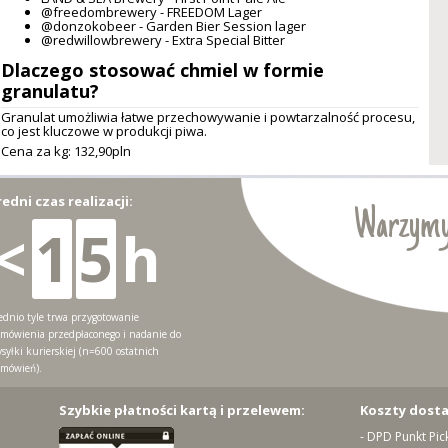
@freedombrewery - FREEDOM Lager
@donzokobeer - Garden Bier Session lager
@redwillowbrewery - Extra Special Bitter
Dlaczego stosować chmiel w formie
granulatu?
Granulat umożliwia łatwe przechowywanie i powtarzalność procesu,
co jest kluczowe w produkcji piwa.
Cena za kg: 132,
90
pln
redni czas realizacji:
Warzymy
<
1
5
h
ednio tyle trwa przygotowanie
mówienia przedpłaconego i nadanie do
syłki kurierskiej (n=600 ostatnich
mówień).
Szybkie płatności kartą i przelewem:
Koszty dost
- DPD Punkt Pic