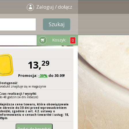
Zaloguj / dołącz
Koszyk:
0
13,
29
Promocja:
-30%
do 30.09!
Dostępność
:
produkt znajduje się w magazynie
Czas realizacji / wysyłki
:
do 48 godzin (w dni robocze)
Najniższa cena towaru, która obowiązywała
w okresie do 30 dni przed wprowadzeniem
obniżki, zgodnie z art. 4.2. ustawy o
informowaniu o cenach towarów i usług: 18,
99
pln