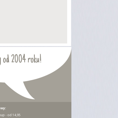
 od 2004 roku!
awy:
kup - od 14,95