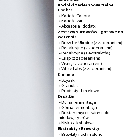
Kociołki zacierno-warzelne
Coobra
» Kociołki Coobra
» Kociołki WiFi
» Akcesoria i dodatki
Zestawy surowców - gotowe do
warzenia
» Brew for Ukraine (z zacieraniem)
» Redakcyjne (z zacieraniem)
» Redakcyjne (z ekstraktów)
» Crisp (z zacieraniem)
» Viking (z zacieraniem)
» White Labs (z zacieraniem)
Chmiele
» Szyszki
» Granulat
» Produkty chmielowe
Drożdże
» Dolna fermentacja
» Górna fermentacja
» Brettanomyces, winne, do
miodów, cydrów
» Nisko-alkoholowe
Ekstrakty / Brewkity
» Brewkity nachmielone