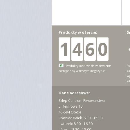
Produkty w ofercie:
Ś
1
4
6
0
D
Produkty możliwe do zamówienia
Śr
dostępne są w naszym magazynie.
za
wy
za
Dane adresowe:
Sklep Centrum Piwowarstwa
ul. Firmowa 10
45-594 Opole
- poniedziałek: 8:30 - 15:00
- wtorek: 8:30 - 16:30
- środa: 8:30 - 15:00