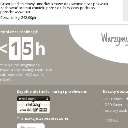
Granulat chmielowy umożliwia łatwe dozowanie oraz pozwala
zachować aromat chmielu przez dłuższy czas podczas
przechowywania.
Cena za kg: 242,
00
pln
redni czas realizacji:
Warzymy
<
1
5
h
ednio tyle trwa przygotowanie
mówienia przedpłaconego i nadanie do
syłki kurierskiej (n=600 ostatnich
mówień).
Szybkie płatności kartą i przelewem:
Koszty dost
- DPD Punkt Pic
- DPD Kurier - 
- odbiory osobi
Transakcje zabezpieczone:
»
więcej