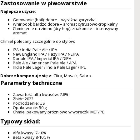
Zastosowanie w piwowarstwie
Najlepsze użycie:
Gotowanie (boil): dobre – wyraźna goryczka
Whirlpool: bardzo dobre – aromat cytrusowo-tropikalny
Chmielenie na zimno (dry hop): znakomite – intensywny
aromat
Chmiel polecany szczególnie do stylów:
IPA / India Pale Ale / IPA
New England IPA / Hazy IPA / NEIPA
Double IPA / Imperial IPA / DIPA
Pale Ale / American Pale Ale / APA
India Pale Lager / India Pale Lager / IPL
Dobrze komponuje się z:
Citra, Mosaic, Sabro
Parametry techniczne
Zawartość alfa-kwasów: 7.8%
Zbiór: 2023
Pochodzenie: US
Opakowanie: 50 g
Chmiel pakowany próżniowo w woreczki MET/PE.
Typowy skład:
Alfa kwasy: 7-10%
Beta kwasy 8-10,5%