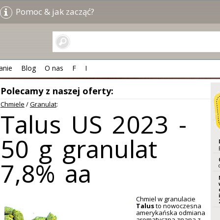
Pomoc & jak zacząć?
anie
Blog
O nas
F
I
Polecamy z naszej oferty:
Chmiele
/
Granulat
:
Talus US 2023 -
50 g granulat
7,8% aa
Chmiel w granulacie
Talus
to nowoczesna
amerykańska odmiana
aromatyczna znana z