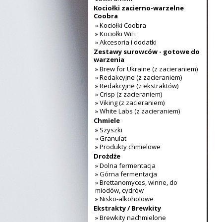
Kociołki zacierno-warzelne
Coobra
» Kociołki Coobra
» Kociołki WiFi
» Akcesoria i dodatki
Zestawy surowców - gotowe do
warzenia
» Brew for Ukraine (z zacieraniem)
» Redakcyjne (z zacieraniem)
» Redakcyjne (z ekstraktów)
» Crisp (z zacieraniem)
» Viking (z zacieraniem)
» White Labs (z zacieraniem)
Chmiele
» Szyszki
» Granulat
» Produkty chmielowe
Drożdże
» Dolna fermentacja
» Górna fermentacja
» Brettanomyces, winne, do
miodów, cydrów
» Nisko-alkoholowe
Ekstrakty / Brewkity
» Brewkity nachmielone