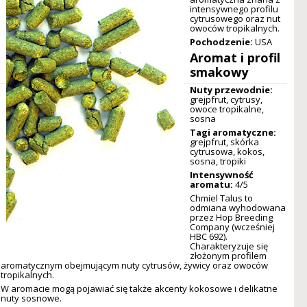
intensywnego profilu
cytrusowego oraz nut
owoców tropikalnych.
Pochodzenie:
USA
Aromat i profil
smakowy
Nuty przewodnie:
grejpfrut, cytrusy,
owoce tropikalne,
sosna
Tagi aromatyczne:
grejpfrut, skórka
cytrusowa, kokos,
sosna, tropiki
Intensywność
aromatu:
4/5
Chmiel Talus to
odmiana wyhodowana
przez Hop Breeding
Company (wcześniej
HBC 692).
Charakteryzuje się
złożonym profilem
aromatycznym obejmującym nuty cytrusów, żywicy oraz owoców
tropikalnych.
W aromacie mogą pojawiać się także akcenty kokosowe i delikatne
nuty sosnowe.