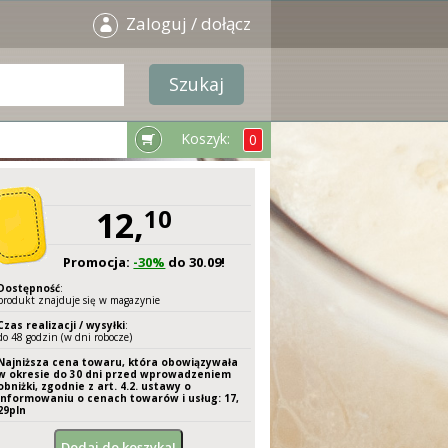
Zaloguj / dołącz
Koszyk:
0
12,
10
Promocja:
-30%
do 30.09!
Dostępność
:
produkt znajduje się w magazynie
Czas realizacji / wysyłki
:
do 48 godzin (w dni robocze)
Najniższa cena towaru, która obowiązywała
w okresie do 30 dni przed wprowadzeniem
obniżki, zgodnie z art. 4.2. ustawy o
informowaniu o cenach towarów i usług: 17,
29
pln