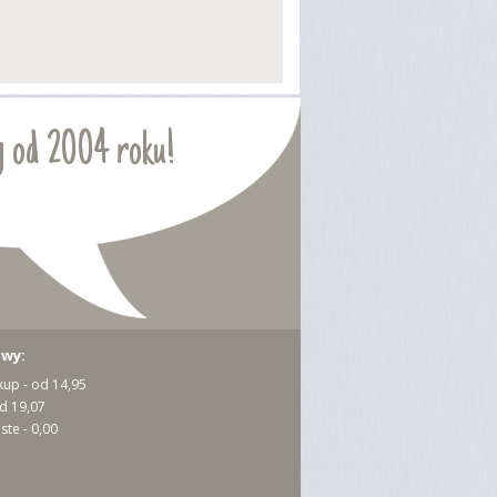
 od 2004 roku!
awy:
kup - od 14,95
od 19,07
ste - 0,00