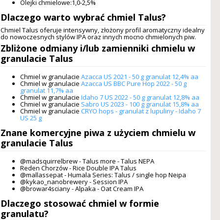
Olejki chmielowe:1,0-2,5%
Dlaczego warto wybrać
chmiel Talus
?
Chmiel Talus oferuje intensywny, złożony profil aromatyczny idealny
do nowoczesnych stylów IPA oraz innych mocno chmielonych piw.
Zbliżone odmiany i/lub zamienniki
chmielu w
granulacie Talus
Chmiel w granulacie
Azacca US 2021 - 50 g granulat 12,4% aa
Chmiel w granulacie
Azacca US BBC Pure Hop 2022 - 50 g
granulat 11,7% aa
Chmiel w granulacie
Idaho 7 US 2022 - 50 g granulat 12,8% aa
Chmiel w granulacie
Sabro US 2023 - 100 g granulat 15,8% aa
Chmiel w granulacie
CRYO hops - granulat z lupuliny - Idaho 7
US 25 g
Znane komercyjne piwa z użyciem
chmielu w
granulacie Talus
@madsquirrelbrew - Talus more - Talus NEPA
Reden Chorzów - Rice Double IPA Talus
@mallassepat - Humala Series: Talus / single hop Neipa
@kykao_nanobrewery - Session IPA
@browar4sciany - Alpaka - Oat Cream IPA
Dlaczego stosować chmiel w formie
granulatu?