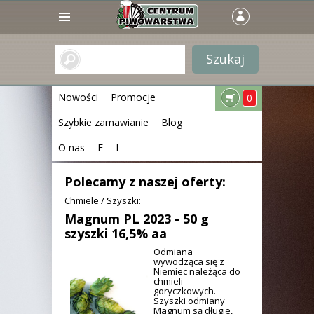
Nowości
Promocje
0
Szybkie zamawianie
Blog
O nas
F
I
Polecamy z naszej oferty:
Chmiele
/
Szyszki
:
Magnum PL 2023 - 50 g
szyszki 16,5% aa
Odmiana
wywodząca się z
Niemiec należąca do
chmieli
goryczkowych.
Szyszki odmiany
Magnum są długie,