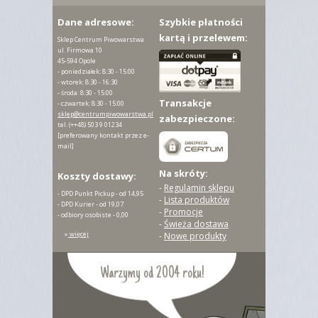
Dane adresowe:
Szybkie płatności
kartą i przelewem:
Sklep Centrum Piwowarstwa
ul. Firmowa 10
45-594 Opole
- poniedziałek: 8:30 - 15:00
- wtorek: 8:30 - 16:30
- środa: 8:30 - 15:00
Transakcje
- czwartek: 8:30 - 15:00
sklep@centrumpiwowarstwa.pl
zabezpieczone:
tel.
(++48) 503 9 01234
[preferowany kontakt przez e-
mail]
Na skróty:
Koszty dostawy:
-
Regulamin sklepu
- DPD Punkt Pickup - od 14,95
-
Lista produktów
- DPD Kurier - od 19,07
-
Promocje
- odbiory osobiste - 0,00
-
Świeża dostawa
»
więcej
-
Nowe produkty
Warzymy od 2004 roku!