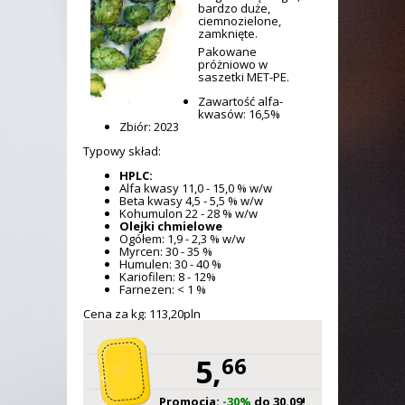
bardzo duże,
ciemnozielone,
zamknięte.
Pakowane
próżniowo w
saszetki MET-PE.
Zawartość alfa-
kwasów: 16,5%
Zbiór: 2023
Typowy skład:
HPLC:
Alfa kwasy 11,0 - 15,0 % w/w
Beta kwasy 4,5 - 5,5 % w/w
Kohumulon 22 - 28 % w/w
Olejki chmielowe
Ogółem: 1,9 - 2,3 % w/w
Myrcen: 30 - 35 %
Humulen: 30 - 40 %
Kariofilen: 8 - 12%
Farnezen: < 1 %
Cena za kg: 113,
20
pln
5,
66
Promocja:
-30%
do 30.09!