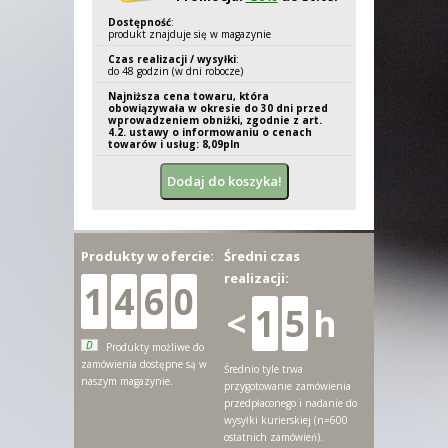
Dostępność
:
produkt znajduje się w magazynie
Czas realizacji / wysyłki
:
do 48 godzin (w dni robocze)
Najniższa cena towaru, która
obowiązywała w okresie do 30 dni przed
wprowadzeniem obniżki, zgodnie z art.
4.2. ustawy o informowaniu o cenach
towarów i usług: 8,
09
pln
Produkty w ofercie:
Średni czas
realizacji:
1
4
6
0
<
1
5
h
D
Produkty możliwe do
zamówienia dostępne są w
Średnio tyle trwa
naszym magazynie.
przygotowanie zamówienia
przedpłaconego i nadanie do
wysyłki kurierskiej (n=600
ostatnich zamówień).