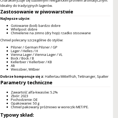
Charakteryzuje się subtelnym i eleganckim profilem aromatycznym.
Idealny do tradycyjnych lagerów.
Zastosowanie w piwowarstwie
Najlepsze użycie:
Gotowanie (boil): bardzo dobre
Whirlpool: dobre
Chmielenie na zimno (dry hop): rzadko stosowane
Chmiel polecany szczególnie do stylów:
Pilsner / German Pilsner / GP
Lager / Helles / H
Vienna Lager / Vienna Lager / VL
Bock / Bock / B
Kellerbier / Kellerbier / KB
Alt
Weissbier, Witbier
Dobrze komponuje się z:
Hallertau Mittelfrüh, Tettnanger, Spalter
Parametry techniczne
Zawartość alfa-kwasów: 5.2%
Zbiór: 2023
Pochodzenie: DE
Opakowanie: 50 g
Chmiel pakowany próżniowo w woreczki MET/PE.
Typowy skład: