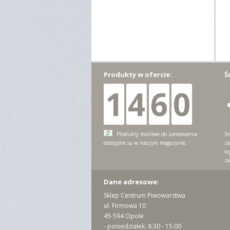
Produkty w ofercie:
Ś
1
4
6
0
D
Produkty możliwe do zamówienia
Śr
dostępne są w naszym magazynie.
za
wy
za
Dane adresowe:
Sklep Centrum Piwowarstwa
ul. Firmowa 10
45-594 Opole
- poniedziałek: 8:30 - 15:00