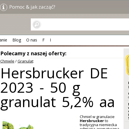
Pomoc & jak zacząć?
anie
Blog
O nas
F
I
Polecamy z naszej oferty:
Chmiele
/
Granulat
:
Hersbrucker DE
2023 - 50 g
granulat 5,2% aa
Chmiel w granulacie
Hersbrucker
to
tradycyjna niemiecka
odmiana aromatyczna