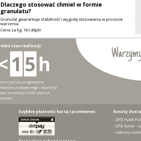
Dlaczego stosować chmiel w formie
granulatu?
Granulat gwarantuje stabilność i wygodę stosowania w procesie
warzenia.
Cena za kg: 161,
40
pln
redni czas realizacji:
Warzymy
<
1
5
h
ednio tyle trwa przygotowanie
mówienia przedpłaconego i nadanie do
syłki kurierskiej (n=600 ostatnich
mówień).
Szybkie płatności kartą i przelewem:
Koszty dost
- DPD Punkt Pic
- DPD Kurier - 
- odbiory osobi