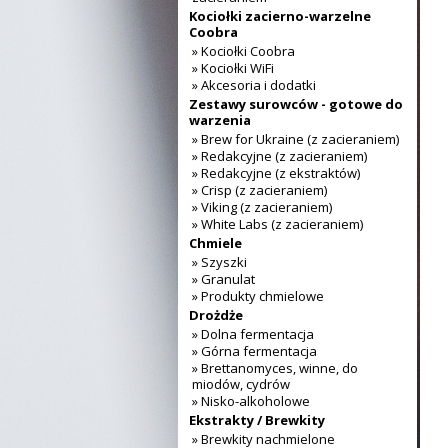
Kociołki zacierno-warzelne
Coobra
» Kociołki Coobra
» Kociołki WiFi
» Akcesoria i dodatki
Zestawy surowców - gotowe do
warzenia
» Brew for Ukraine (z zacieraniem)
» Redakcyjne (z zacieraniem)
» Redakcyjne (z ekstraktów)
» Crisp (z zacieraniem)
» Viking (z zacieraniem)
» White Labs (z zacieraniem)
Chmiele
» Szyszki
» Granulat
» Produkty chmielowe
Drożdże
» Dolna fermentacja
» Górna fermentacja
» Brettanomyces, winne, do
miodów, cydrów
» Nisko-alkoholowe
Ekstrakty / Brewkity
» Brewkity nachmielone