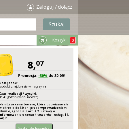
Zaloguj / dołącz
Koszyk:
0
8,
07
Promocja:
-30%
do 30.09!
Dostępność
:
produkt znajduje się w magazynie
Czas realizacji / wysyłki
:
do 48 godzin (w dni robocze)
Najniższa cena towaru, która obowiązywała
w okresie do 30 dni przed wprowadzeniem
obniżki, zgodnie z art. 4.2. ustawy o
informowaniu o cenach towarów i usług: 11,
54
pln