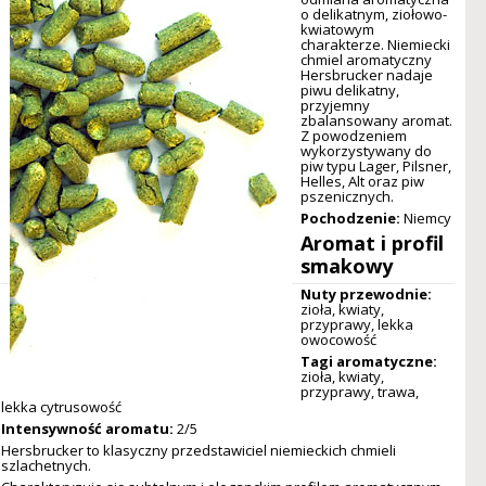
o delikatnym, ziołowo-
kwiatowym
charakterze. Niemiecki
chmiel aromatyczny
Hersbrucker nadaje
piwu delikatny,
przyjemny
zbalansowany aromat.
Z powodzeniem
wykorzystywany do
piw typu Lager, Pilsner,
Helles, Alt oraz piw
pszenicznych.
Pochodzenie:
Niemcy
Aromat i profil
smakowy
Nuty przewodnie:
zioła, kwiaty,
przyprawy, lekka
owocowość
Tagi aromatyczne:
zioła, kwiaty,
przyprawy, trawa,
lekka cytrusowość
Intensywność aromatu:
2/5
Hersbrucker to klasyczny przedstawiciel niemieckich chmieli
szlachetnych.