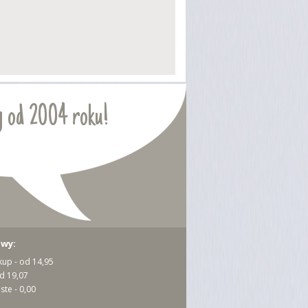
 od 2004 roku!
awy:
kup - od 14,95
od 19,07
ste - 0,00