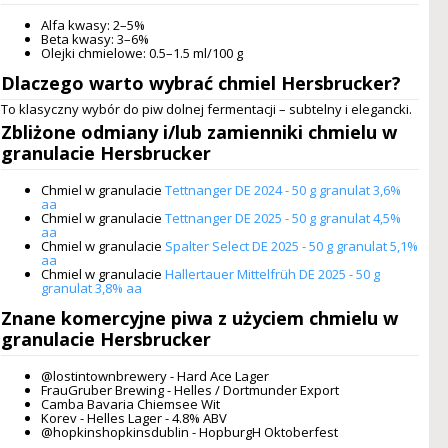
Alfa kwasy: 2–5%
Beta kwasy: 3–6%
Olejki chmielowe: 0.5–1.5 ml/100 g
Dlaczego warto wybrać
chmiel Hersbrucker
?
To klasyczny wybór do piw dolnej fermentacji – subtelny i elegancki.
Zbliżone odmiany i/lub zamienniki
chmielu w
granulacie Hersbrucker
Chmiel w granulacie
Tettnanger DE 2024 - 50 g granulat 3,6%
aa
Chmiel w granulacie
Tettnanger DE 2025 - 50 g granulat 4,5%
aa
Chmiel w granulacie
Spalter Select DE 2025 - 50 g granulat 5,1%
aa
Chmiel w granulacie
Hallertauer Mittelfrüh DE 2025 - 50 g
granulat 3,8% aa
Znane komercyjne piwa z użyciem
chmielu w
granulacie Hersbrucker
@lostintownbrewery - Hard Ace Lager
FrauGruber Brewing - Helles / Dortmunder Export
Camba Bavaria Chiemsee Wit
Korev - Helles Lager - 4.8% ABV
@hopkinshopkinsdublin - HopburgH Oktoberfest