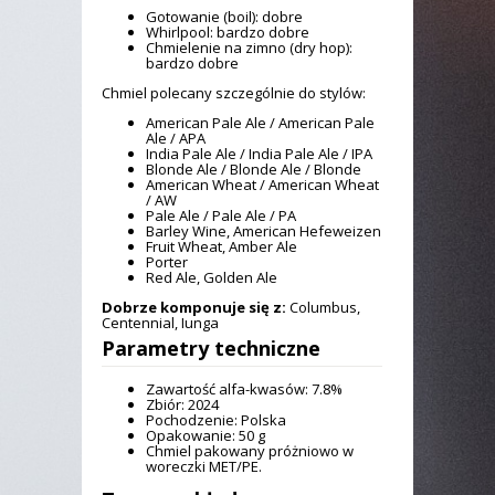
Gotowanie (boil): dobre
Whirlpool: bardzo dobre
Chmielenie na zimno (dry hop):
bardzo dobre
Chmiel polecany szczególnie do stylów:
American Pale Ale / American Pale
Ale / APA
India Pale Ale / India Pale Ale / IPA
Blonde Ale / Blonde Ale / Blonde
American Wheat / American Wheat
/ AW
Pale Ale / Pale Ale / PA
Barley Wine, American Hefeweizen
Fruit Wheat, Amber Ale
Porter
Red Ale, Golden Ale
Dobrze komponuje się z:
Columbus,
Centennial, Iunga
Parametry techniczne
Zawartość alfa-kwasów: 7.8%
Zbiór: 2024
Pochodzenie: Polska
Opakowanie: 50 g
Chmiel pakowany próżniowo w
woreczki MET/PE.