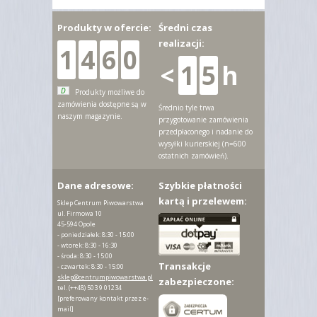
Produkty w ofercie:
Średni czas
realizacji:
1
4
6
0
<
1
5
h
D
Produkty możliwe do
zamówienia dostępne są w
Średnio tyle trwa
naszym magazynie.
przygotowanie zamówienia
przedpłaconego i nadanie do
wysyłki kurierskiej (n=600
ostatnich zamówień).
Dane adresowe:
Szybkie płatności
kartą i przelewem:
Sklep Centrum Piwowarstwa
ul. Firmowa 10
45-594 Opole
- poniedziałek: 8:30 - 15:00
- wtorek: 8:30 - 16:30
- środa: 8:30 - 15:00
Transakcje
- czwartek: 8:30 - 15:00
sklep@centrumpiwowarstwa.pl
zabezpieczone:
tel.
(++48) 503 9 01234
[preferowany kontakt przez e-
mail]