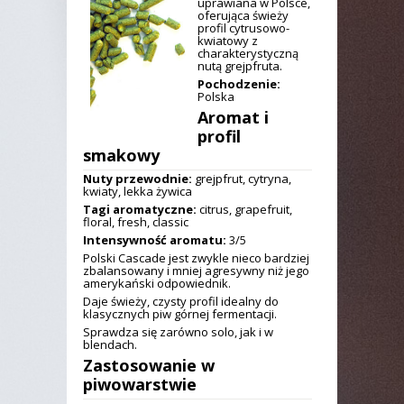
uprawiana w Polsce,
oferująca świeży
profil cytrusowo-
kwiatowy z
charakterystyczną
nutą grejpfruta.
Pochodzenie:
Polska
Aromat i
profil
smakowy
Nuty przewodnie:
grejpfrut, cytryna,
kwiaty, lekka żywica
Tagi aromatyczne:
citrus, grapefruit,
floral, fresh, classic
Intensywność aromatu:
3/5
Polski Cascade jest zwykle nieco bardziej
zbalansowany i mniej agresywny niż jego
amerykański odpowiednik.
Daje świeży, czysty profil idealny do
klasycznych piw górnej fermentacji.
Sprawdza się zarówno solo, jak i w
blendach.
Zastosowanie w
piwowarstwie