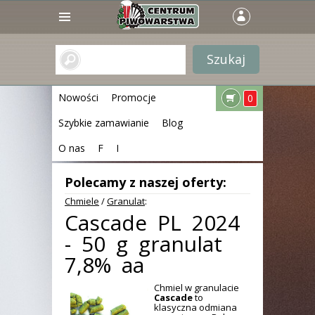
Nowości
Promocje
0
Szybkie zamawianie
Blog
O nas
F
I
Polecamy z naszej oferty:
Chmiele
/
Granulat
:
Cascade PL 2024
- 50 g granulat
7,8% aa
Chmiel w granulacie
Cascade
to
klasyczna odmiana