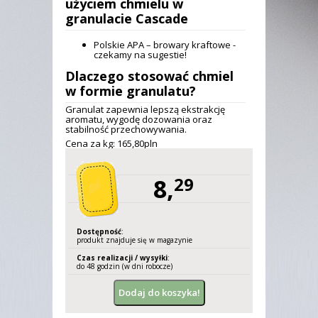
użyciem
chmielu w
granulacie Cascade
Polskie APA – browary kraftowe -
czekamy na sugestie!
Dlaczego stosować chmiel
w formie granulatu?
Granulat zapewnia lepszą ekstrakcję
aromatu, wygodę dozowania oraz
stabilność przechowywania.
Cena za kg: 165,
80
pln
8,
29
Dostępność
:
produkt znajduje się w magazynie
Czas realizacji / wysyłki
:
do 48 godzin (w dni robocze)