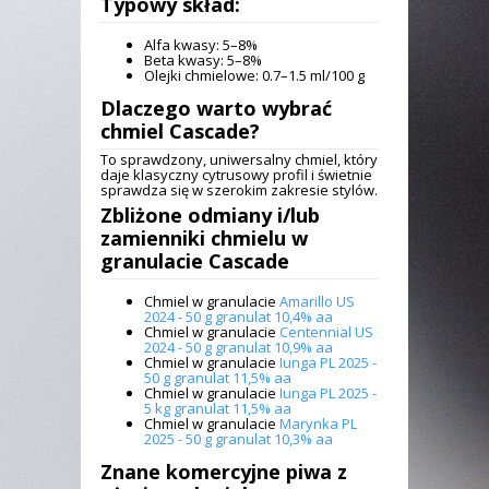
Typowy skład:
Alfa kwasy: 5–8%
Beta kwasy: 5–8%
Olejki chmielowe: 0.7–1.5 ml/100 g
Dlaczego warto wybrać
chmiel Cascade
?
To sprawdzony, uniwersalny chmiel, który
daje klasyczny cytrusowy profil i świetnie
sprawdza się w szerokim zakresie stylów.
Zbliżone odmiany i/lub
zamienniki
chmielu w
granulacie Cascade
Chmiel w granulacie
Amarillo US
2024 - 50 g granulat 10,4% aa
Chmiel w granulacie
Centennial US
2024 - 50 g granulat 10,9% aa
Chmiel w granulacie
Iunga PL 2025 -
50 g granulat 11,5% aa
Chmiel w granulacie
Iunga PL 2025 -
5 kg granulat 11,5% aa
Chmiel w granulacie
Marynka PL
2025 - 50 g granulat 10,3% aa
Znane komercyjne piwa z