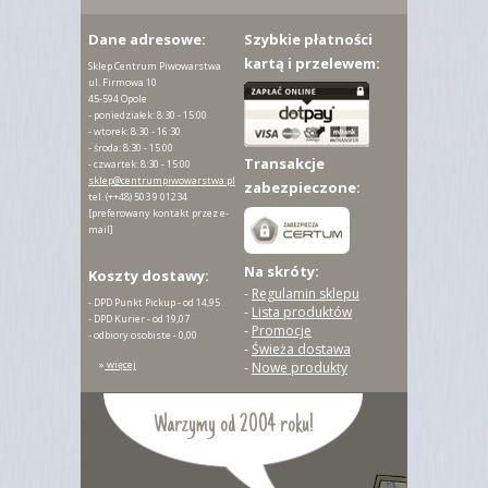
Dane adresowe:
Szybkie płatności
kartą i przelewem:
Sklep Centrum Piwowarstwa
ul. Firmowa 10
45-594 Opole
- poniedziałek: 8:30 - 15:00
- wtorek: 8:30 - 16:30
- środa: 8:30 - 15:00
Transakcje
- czwartek: 8:30 - 15:00
sklep@centrumpiwowarstwa.pl
zabezpieczone:
tel.
(++48) 503 9 01234
[preferowany kontakt przez e-
mail]
Na skróty:
Koszty dostawy:
-
Regulamin sklepu
- DPD Punkt Pickup - od 14,95
-
Lista produktów
- DPD Kurier - od 19,07
-
Promocje
- odbiory osobiste - 0,00
-
Świeża dostawa
»
więcej
-
Nowe produkty
Warzymy od 2004 roku!