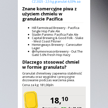
CZ 2025 - 2,5 kg granulat 4,03% aa
Znane komercyjne piwa z
użyciem
chmielu w
granulacie Pacifica
Hill Farmstead Brewery - Pacifica
Single Hop Pale Ale
Stadin Panimo: Pacifica Pale Ale
Capital Brewing & Good Folk - Slake
- West Coast Pilsner
Hemingways Brewery - Canecutter
Lager
@rhymexreasonbrewery - Out The
Gate 5.6% Fresh Hop Hazy
Dlaczego stosować chmiel
w formie granulatu?
Granulat chmielowy zapewnia stabilność
aromatu oraz wygodne i precyzyjne
dozowanie podczas warzenia piwa.
Cena za kg: 181,
00
pln
18,
10