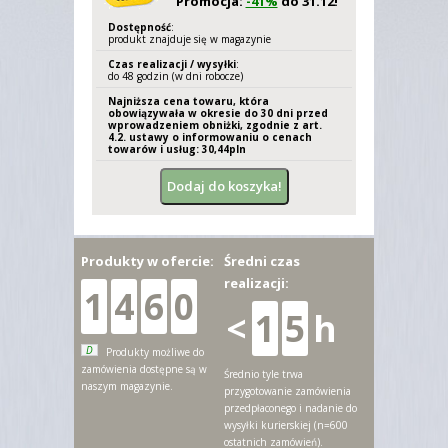
Promocja:
-41%
do 31.12!
Dostępność
:
produkt znajduje się w magazynie
Czas realizacji / wysyłki
:
do 48 godzin (w dni robocze)
Najniższa cena towaru, która
obowiązywała w okresie do 30 dni przed
wprowadzeniem obniżki, zgodnie z art.
4.2. ustawy o informowaniu o cenach
towarów i usług: 30,
44
pln
Produkty w ofercie:
Średni czas
realizacji:
1
4
6
0
<
1
5
h
D
Produkty możliwe do
zamówienia dostępne są w
Średnio tyle trwa
naszym magazynie.
przygotowanie zamówienia
przedpłaconego i nadanie do
wysyłki kurierskiej (n=600
ostatnich zamówień).