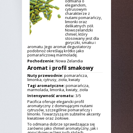
odmiana o
eleganckim,
cytrusowym
charakterze z
nutami pomarańczy,
limonki oraz
delikatnych ziół.
Nowozelandzki
chmiel, który
stosowany jest dla
goryczki, smaku i
aromatu. Jego aromat degustatorzy
podobnoż określają krótko jako
pomarańczową marmoladę.
Pochodzenie:
Nowa Zelandia
Aromat i profil smakowy
Nuty przewodnie:
pomarańcza,
limonka, cytrusy, zioła, kwiaty
Tagi aromatyczne:
pomarańcza,
marmolada, limonka, kwiaty, zioła
Intensywność aromatu:
3/5
Pacifica oferuje elegancki profil
aromatyczny z dominującymi nutami
cytrusów, szczególnie pomarańczy i
limonki. Towarzyszą im subtelne akcenty
kwiatowe oraz ziołowe.
To odmiana dobrze sprawdzająca się
zarówno jako chmiel aromatyczny, jak i
goryczkowy w lżejszych stylach.