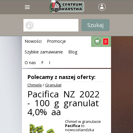
Nowości
Promocje
0
Szybkie zamawianie
Blog
O nas
F
I
Polecamy z naszej oferty:
Chmiele
/
Granulat
:
Pacifica NZ 2022
- 100 g granulat
4,0% aa
Chmiel w granulacie
Pacifica
to
nowozelandzka