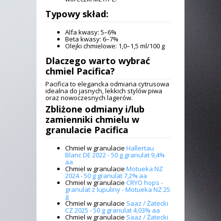
Typowy skład:
Alfa kwasy: 5–6%
Beta kwasy: 6–7%
Olejki chmielowe: 1,0–1,5 ml/100 g
Dlaczego warto wybrać
chmiel Pacifica
?
Pacifica to elegancka odmiana cytrusowa
idealna do jasnych, lekkich stylów piwa
oraz nowoczesnych lagerów.
Zbliżone odmiany i/lub
zamienniki
chmielu w
granulacie Pacifica
Chmiel w granulacie
Hallertau
Blanc DE 2022 - 50 g granulat 9,4%
aa
Chmiel w granulacie
Motueka NZ
2024 - 50 g granulat 7,2% aa
Chmiel w granulacie
CRYO hops -
granulat z lupuliny - Motueka NZ 25
g
Chmiel w granulacie
Saaz / Żatecki
CZ 2025 - 50 g granulat 4,03% aa
Chmiel w granulacie
Saaz / Żatecki