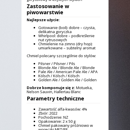
Zastosowanie w
piwowarstwie
Najlepsze użycie:
Gotowanie (boil): dobre – czysta,
delikatna goryczka
Whirlpool: dobre – podkreślenie
nut cytrusowych
Chmielenie na zimno (dry hop):
umiarkowane – subtelny aromat
Chmiel polecany szczególnie do stylów:
Pilsner / Pilsner / Pils
Blonde Ale / Blonde Ale / Blonde
Pale Ale / American Pale Ale / APA
Kölsch / Kölsch / Kölsch
Golden Ale / Golden Ale / Golden
Dobrze komponuje się z:
Motueka,
Nelson Sauvin, Hallertau Blanc
Parametry techniczne
Zawartość alfa-kwasów: 4%
Zbiór: 2022
Pochodzenie: NZ
Opakowanie: 2 x 50 g
Chmiel pakowany próżniowo w
woreczki MET/PE.