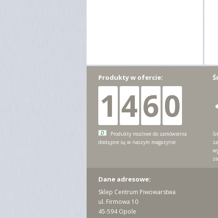
Produkty w ofercie:
Ś
1
4
6
0
D
Produkty możliwe do zamówienia
Śr
dostępne są w naszym magazynie.
za
wy
za
Dane adresowe:
Sklep Centrum Piwowarstwa
ul. Firmowa 10
45-594 Opole