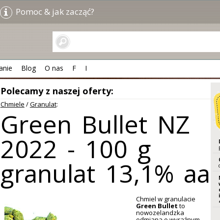
Pomoc & jak zacząć?
anie
Blog
O nas
F
I
Polecamy z naszej oferty:
Chmiele
/
Granulat
:
Green Bullet NZ
2022 - 100 g
granulat 13,1% aa
Chmiel w granulacie
Green Bullet
to
nowozelandzka
odmiana o wyraźnym,