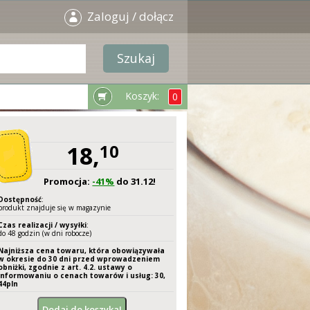
Zaloguj / dołącz
Koszyk:
0
18,
10
Promocja:
-41%
do 31.12!
Dostępność
:
produkt znajduje się w magazynie
Czas realizacji / wysyłki
:
do 48 godzin (w dni robocze)
Najniższa cena towaru, która obowiązywała
w okresie do 30 dni przed wprowadzeniem
obniżki, zgodnie z art. 4.2. ustawy o
informowaniu o cenach towarów i usług: 30,
44
pln