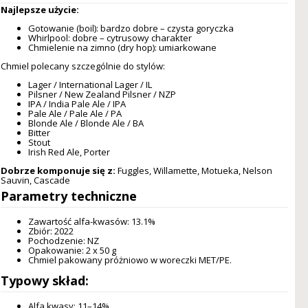
Najlepsze użycie:
Gotowanie (boil): bardzo dobre – czysta goryczka
Whirlpool: dobre – cytrusowy charakter
Chmielenie na zimno (dry hop): umiarkowane
Chmiel polecany szczególnie do stylów:
Lager / International Lager / IL
Pilsner / New Zealand Pilsner / NZP
IPA / India Pale Ale / IPA
Pale Ale / Pale Ale / PA
Blonde Ale / Blonde Ale / BA
Bitter
Stout
Irish Red Ale, Porter
Dobrze komponuje się z:
Fuggles, Willamette, Motueka, Nelson
Sauvin, Cascade
Parametry techniczne
Zawartość alfa-kwasów: 13.1%
Zbiór: 2022
Pochodzenie: NZ
Opakowanie: 2 x 50 g
Chmiel pakowany próżniowo w woreczki MET/PE.
Typowy skład:
Alfa kwasy: 11–14%