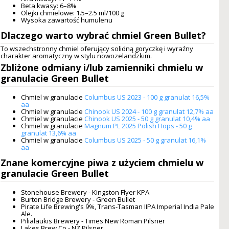
Beta kwasy: 6–8%
Olejki chmielowe: 1.5–2.5 ml/100 g
Wysoka zawartość humulenu
Dlaczego warto wybrać
chmiel Green Bullet
?
To wszechstronny chmiel oferujący solidną goryczkę i wyraźny
charakter aromatyczny w stylu nowozelandzkim.
Zbliżone odmiany i/lub zamienniki
chmielu w
granulacie Green Bullet
Chmiel w granulacie
Columbus US 2023 - 100 g granulat 16,5%
aa
Chmiel w granulacie
Chinook US 2024 - 100 g granulat 12,7% aa
Chmiel w granulacie
Chinook US 2025 - 50 g granulat 10,4% aa
Chmiel w granulacie
Magnum PL 2025 Polish Hops - 50 g
granulat 13,6% aa
Chmiel w granulacie
Columbus US 2025 - 50 g granulat 16,1%
aa
Znane komercyjne piwa z użyciem
chmielu w
granulacie Green Bullet
Stonehouse Brewery - Kingston Flyer KPA
Burton Bridge Brewery - Green Bullet
Pirate Life Brewing's 9%, Trans-Tasman IIPA Imperial India Pale
Ale.
Pilialaukis Brewery - Times New Roman Pilsner
Lakes Brew Co - NZ Pilsner