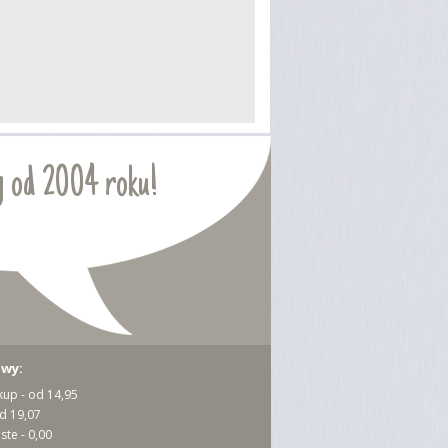
 od 2004 roku!
awy:
kup - od 14,95
od 19,07
ste - 0,00