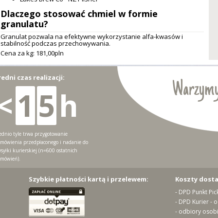
Dlaczego stosować chmiel w formie
granulatu?
Granulat pozwala na efektywne wykorzystanie alfa-kwasów i
stabilność podczas przechowywania.
Cena za kg: 181,
00
pln
redni czas realizacji:
Warzymy
<
1
5
h
ednio tyle trwa przygotowanie
mówienia przedpłaconego i nadanie do
syłki kurierskiej (n=600 ostatnich
mówień).
Szybkie płatności kartą i przelewem:
Koszty dost
- DPD Punkt Pic
- DPD Kurier - 
- odbiory osobi