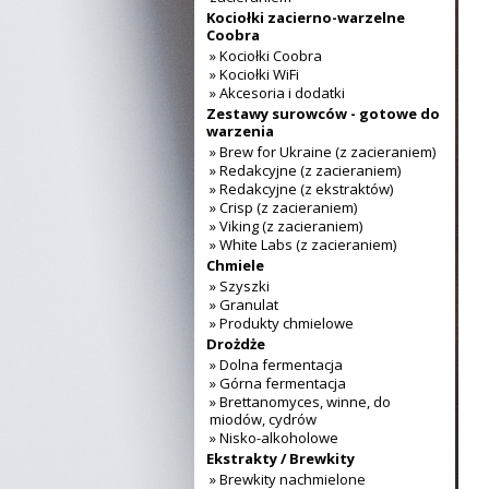
Kociołki zacierno-warzelne
Coobra
» Kociołki Coobra
» Kociołki WiFi
» Akcesoria i dodatki
Zestawy surowców - gotowe do
warzenia
» Brew for Ukraine (z zacieraniem)
» Redakcyjne (z zacieraniem)
» Redakcyjne (z ekstraktów)
» Crisp (z zacieraniem)
» Viking (z zacieraniem)
» White Labs (z zacieraniem)
Chmiele
» Szyszki
» Granulat
» Produkty chmielowe
Drożdże
» Dolna fermentacja
» Górna fermentacja
» Brettanomyces, winne, do
miodów, cydrów
» Nisko-alkoholowe
Ekstrakty / Brewkity
» Brewkity nachmielone