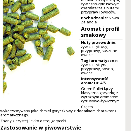
żywiczno-cytrusowym
charakterze z nutami
przypraw i owoców.
Pochodzenie:
Nowa
Zelandia
Aromat i profil
smakowy
Nuty przewodnie:
żywica, cytrusy,
przyprawy, suszone
owoce
Tagi aromatyczne:
żywica, cytryna,
przyprawy, sosna,
owoce
Intensywność
aromatu:
4/5
Green Bullet łączy
klasyczną goryczkę z
wyraźnym aromatem
cytrusowo-żywicznym.
Często
wykorzystywany jako chmiel goryczkowy z dodatkiem charakteru
aromatycznego.
Znany z czystej, lekko ostrej goryczki.
Zastosowanie w piwowarstwie