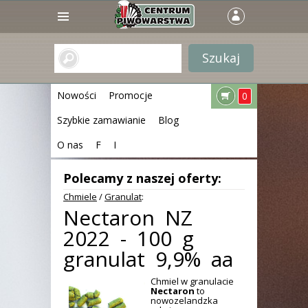
Nowości
Promocje
0
Szybkie zamawianie
Blog
O nas
F
I
Polecamy z naszej oferty:
Chmiele
/
Granulat
:
Nectaron NZ
2022 - 100 g
granulat 9,9% aa
Chmiel w granulacie
Nectaron
to
nowozelandzka