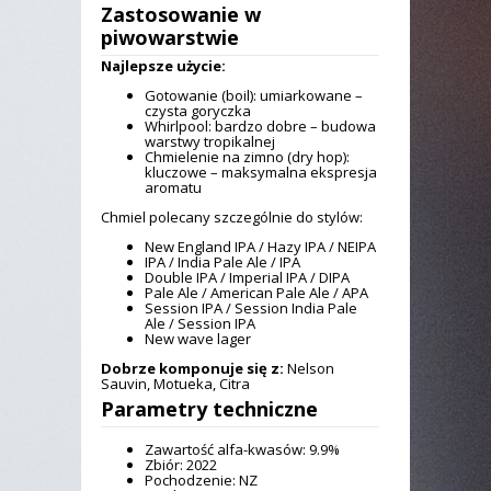
Zastosowanie w
piwowarstwie
Najlepsze użycie:
Gotowanie (boil): umiarkowane –
czysta goryczka
Whirlpool: bardzo dobre – budowa
warstwy tropikalnej
Chmielenie na zimno (dry hop):
kluczowe – maksymalna ekspresja
aromatu
Chmiel polecany szczególnie do stylów:
New England IPA / Hazy IPA / NEIPA
IPA / India Pale Ale / IPA
Double IPA / Imperial IPA / DIPA
Pale Ale / American Pale Ale / APA
Session IPA / Session India Pale
Ale / Session IPA
New wave lager
Dobrze komponuje się z:
Nelson
Sauvin, Motueka, Citra
Parametry techniczne
Zawartość alfa-kwasów: 9.9%
Zbiór: 2022
Pochodzenie: NZ