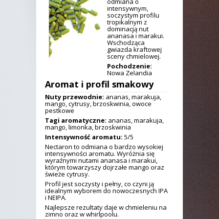
odmiana o
intensywnym,
soczystym profilu
tropikalnym z
dominacją nut
ananasa i marakui.
Wschodząca
gwiazda kraftowej
sceny chmielowej.
Pochodzenie:
Nowa Zelandia
Aromat i profil smakowy
Nuty przewodnie:
ananas, marakuja,
mango, cytrusy, brzoskwinia, owoce
pestkowe
Tagi aromatyczne:
ananas, marakuja,
mango, limonka, brzoskwinia
Intensywność aromatu:
5/5
Nectaron to odmiana o bardzo wysokiej
intensywności aromatu. Wyróżnia się
wyraźnymi nutami ananasa i marakui,
którym towarzyszy dojrzałe mango oraz
świeże cytrusy.
Profil jest soczysty i pełny, co czyni ją
idealnym wyborem do nowoczesnych IPA
i NEIPA.
Najlepsze rezultaty daje w chmieleniu na
zimno oraz w whirlpoolu.