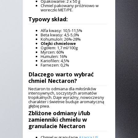
Opakowanie: 2 x 50 g
Chmiel pakowany próżniowo w
woreczki MET/PE.
Typowy skład:
Alfa kwasy: 10,5-11,5%
Beta kwasy: 4,5-5,0%
Kohumulon: 26%-28%
Olejki chmielowe
Ogółem: 1,7 ml/100g
Myrcen: 60%
Humulen: 16%
Kariofilen: 4,5%
Farnezen: 0,2%
Dlaczego warto wybrać
chmiel Nectaron
?
Nectaron to odmiana dla miłośników
intensywnych, soczystych aromatów
tropikalnych. Daje wyraźny, nowoczesny
charakter i świetnie buduje aromatyczną
głębię piwa.
Zbliżone odmiany i/lub
zamienniki
chmielu w
granulacie Nectaron
Chmiel w granulacie
Azacca US