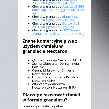
2021 - 50 g granulat 12,4% aa
Chmiel w granulacie
Azacca US BBC
Pure Hop 2022 - 50 g granulat 11,7%
aa
Chmiel w granulacie
Idaho 7 US
2022 - 50 g granulat 12,8% aa
Chmiel w granulacie
Galaxy AUS
2023 - 50 g granulat 17,9% aa
Chmiel w granulacie
CRYO hops -
granulat z lupuliny - Idaho 7 US 25 g
Znane komercyjne piwa z
użyciem
chmielu w
granulacie Nectaron
@sima_brewing - Nectar:on NEIPA
Ziemia Obiecana - Dolina - India
Pale Ale
@pentrichbrewing - Crimes in
Nectaron IPA
Funky fluid - Brouhaha Krush &
Nectaron NEIPA
@twicebrewedbrewco -
Nectaronicon, Nectaron NEIPA
Dlaczego stosować chmiel
w formie granulatu?
Granulat pozwala na pełne