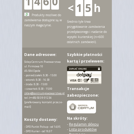
1
4
6
0
<
1
5
h
D
Produkty możliwe do
zamówienia dostępne są w
Średnio tyle trwa
naszym magazynie.
przygotowanie zamówienia
przedpłaconego i nadanie do
wysyłki kurierskiej (n=600
ostatnich zamówień).
Dane adresowe:
Szybkie płatności
kartą i przelewem:
Sklep Centrum Piwowarstwa
ul. Firmowa 10
45-594 Opole
- poniedziałek: 8:30 - 15:00
- wtorek: 8:30 - 16:30
- środa: 8:30 - 15:00
Transakcje
- czwartek: 8:30 - 15:00
sklep@centrumpiwowarstwa.pl
zabezpieczone:
tel.
(++48) 503 9 01234
[preferowany kontakt przez e-
mail]
Na skróty:
Koszty dostawy:
-
Regulamin sklepu
- DPD Punkt Pickup - od 14,95
-
Lista produktów
- DPD Kurier - od 19,07