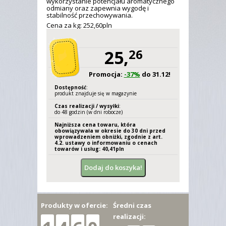
wykorzystanie potencjału aromatycznego
odmiany oraz zapewnia wygodę i
stabilność przechowywania.
Cena za kg: 252,
60
pln
25,
26
Promocja:
-37%
do 31.12!
Dostępność
:
produkt znajduje się w magazynie
Czas realizacji / wysyłki
:
do 48 godzin (w dni robocze)
Najniższa cena towaru, która
obowiązywała w okresie do 30 dni przed
wprowadzeniem obniżki, zgodnie z art.
4.2. ustawy o informowaniu o cenach
towarów i usług: 40,
41
pln
Produkty w ofercie:
Średni czas
realizacji: