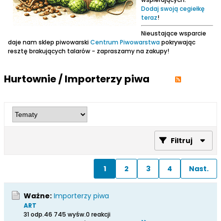
Dodaj swoją cegiełkę
teraz
!
Nieustające wsparcie
daje nam sklep piwowarski
Centrum Piwowarstwa
pokrywając
resztę brakujących talarów - zapraszamy na zakupy!
Hurtownie / Importerzy piwa
Filtruj
1
2
3
4
Nast.
Ważne:
Importerzy piwa
ART
31 odp.
46 745 wyśw.
0 reakcji