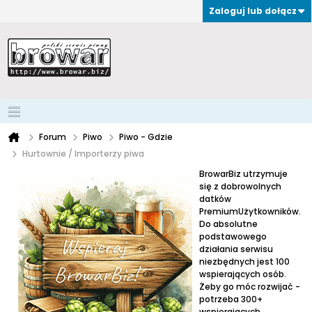
Zaloguj lub dołącz
Forum
Piwo
Piwo - Gdzie
Hurtownie / Importerzy piwa
BrowarBiz utrzymuje
się z dobrowolnych
datków
PremiumUżytkowników.
Do absolutne
podstawowego
działania serwisu
niezbędnych jest 100
wspierających osób.
Żeby go móc rozwijać -
potrzeba 300+
wspierających.