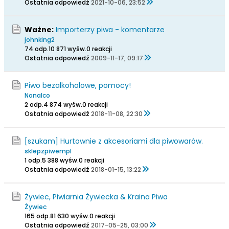
Ostatnia odpowiedź
2021-10-06, 23:52
Ważne:
Importerzy piwa - komentarze
johnking2
74 odp.
10 871 wyśw.
0 reakcji
Ostatnia odpowiedź
2009-11-17, 09:17
Piwo bezalkoholowe, pomocy!
Nonalco
2 odp.
4 874 wyśw.
0 reakcji
Ostatnia odpowiedź
2018-11-08, 22:30
[szukam] Hurtownie z akcesoriami dla piwowarów.
sklepzpiwempl
1 odp.
5 388 wyśw.
0 reakcji
Ostatnia odpowiedź
2018-01-15, 13:22
Żywiec, Piwiarnia Żywiecka & Kraina Piwa
Żywiec
165 odp.
81 630 wyśw.
0 reakcji
Ostatnia odpowiedź
2017-05-25, 03:00