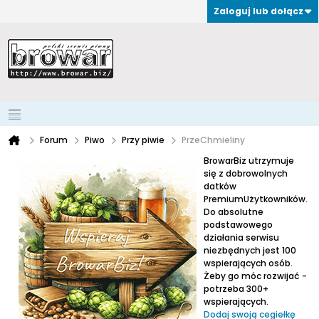
Zaloguj lub dołącz
Forum
Piwo
Przy piwie
PrzeChmieliny
BrowarBiz utrzymuje
się z dobrowolnych
datków
PremiumUżytkowników.
Do absolutne
podstawowego
działania serwisu
niezbędnych jest 100
wspierających osób.
Żeby go móc rozwijać -
potrzeba 300+
wspierających.
Dodaj swoją cegiełkę