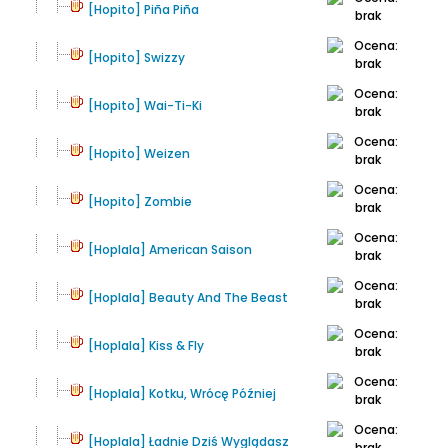
[Hopito] Piña Piña
[Hopito] Swizzy
[Hopito] Wai-Ti-Ki
[Hopito] Weizen
[Hopito] Zombie
[Hoplala] American Saison
[Hoplala] Beauty And The Beast
[Hoplala] Kiss & Fly
[Hoplala] Kotku, Wrócę Później
[Hoplala] Ładnie Dziś Wyglądasz