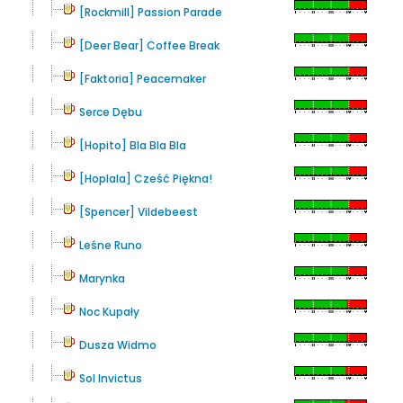
[Rockmill] Passion Parade
[Deer Bear] Coffee Break
[Faktoria] Peacemaker
Serce Dębu
[Hopito] Bla Bla Bla
[Hoplala] Cześć Piękna!
[Spencer] Vildebeest
Leśne Runo
Marynka
Noc Kupały
Dusza Widmo
Sol Invictus