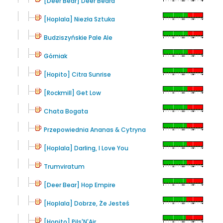
[Deer Bear] Deer Beard
[Hoplala] Niezła Sztuka
Budziszyńskie Pale Ale
Górniak
[Hopito] Citra Sunrise
[Rockmill] Get Low
Chata Bogata
Przepowiednia Ananas & Cytryna
[Hoplala] Darling, I Love You
Trumviratum
[Deer Bear] Hop Empire
[Hoplala] Dobrze, Że Jesteś
[Hopito] Pils'N'Air