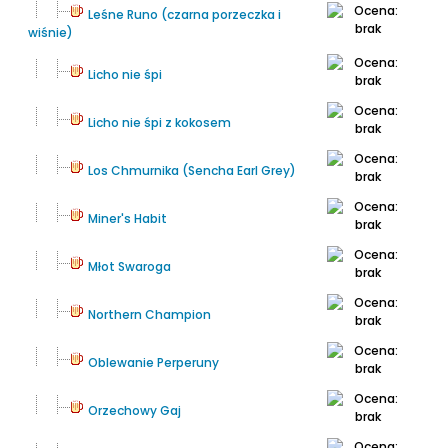
Leśne Runo (czarna porzeczka i
wiśnie)
Licho nie śpi
Licho nie śpi z kokosem
Los Chmurnika (Sencha Earl Grey)
Miner's Habit
Młot Swaroga
Northern Champion
Oblewanie Perperuny
Orzechowy Gaj