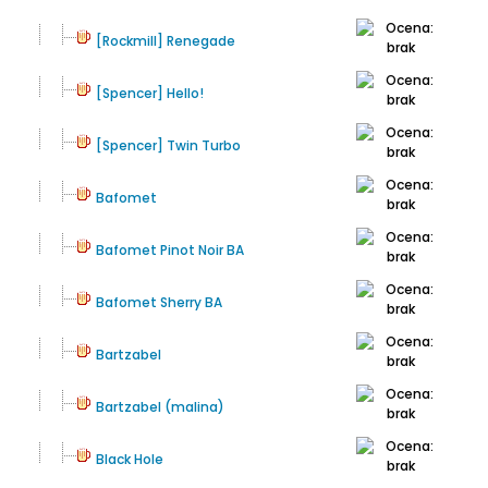
[Rockmill] Renegade
[Spencer] Hello!
[Spencer] Twin Turbo
Bafomet
Bafomet Pinot Noir BA
Bafomet Sherry BA
Bartzabel
Bartzabel (malina)
Black Hole