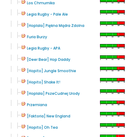
Los Chmurnika
Legia Rugby - Pale Ale
[Hoplala] Piękna Mądra Zdolna
Furia Burzy
Legia Rugby - APA
[Deer Bear] Hop Daddy
[Hopito] Jungle Smoothie
[Hopito] Shake It!
[Hoplala] PszeCudnej Urody
Przemiana
[Faktoria] New England
[Hopito] Oh Tea