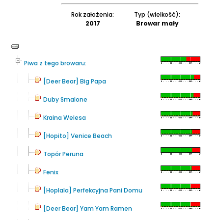
Rok założenia:
Typ (wielkość):
2017
Browar mały
Piwa z tego browaru:
[Deer Bear] Big Papa
Duby Smalone
Kraina Welesa
[Hopito] Venice Beach
Topór Peruna
Fenix
[Hoplala] Perfekcyjna Pani Domu
[Deer Bear] Yam Yam Ramen