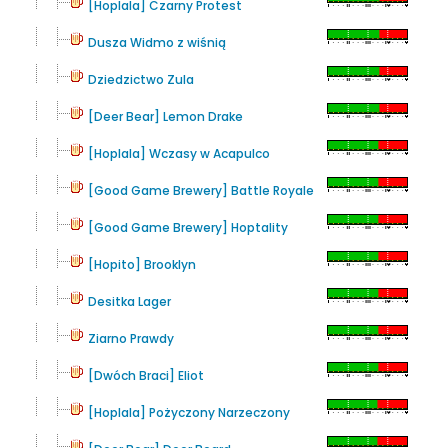
[Hoplala] Czarny Protest
Dusza Widmo z wiśnią
Dziedzictwo Zula
[Deer Bear] Lemon Drake
[Hoplala] Wczasy w Acapulco
[Good Game Brewery] Battle Royale
[Good Game Brewery] Hoptality
[Hopito] Brooklyn
Desitka Lager
Ziarno Prawdy
[Dwóch Braci] Eliot
[Hoplala] Pożyczony Narzeczony