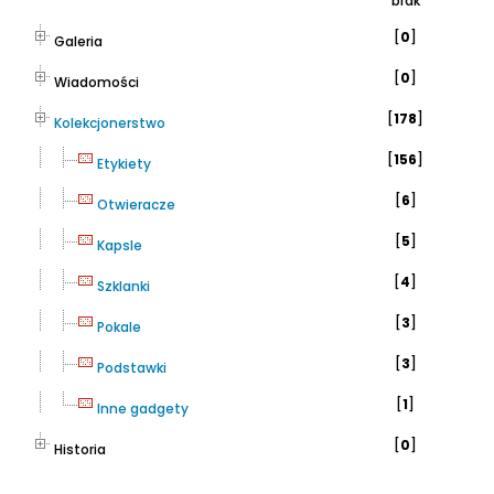
[
0
]
Galeria
[
0
]
Wiadomości
[
178
]
Kolekcjonerstwo
[
156
]
Etykiety
[
6
]
Otwieracze
[
5
]
Kapsle
[
4
]
Szklanki
[
3
]
Pokale
[
3
]
Podstawki
[
1
]
Inne gadgety
[
0
]
Historia