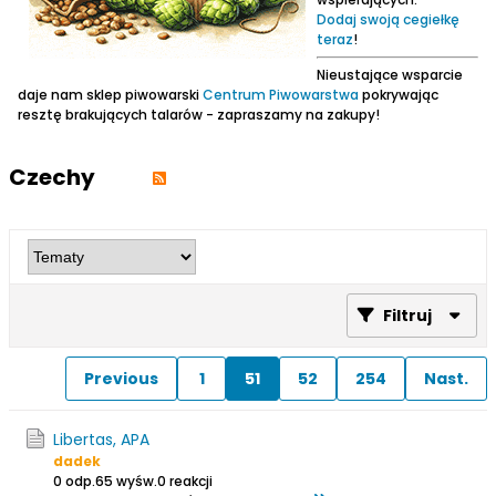
Dodaj swoją cegiełkę
teraz
!
Nieustające wsparcie
daje nam sklep piwowarski
Centrum Piwowarstwa
pokrywając
resztę brakujących talarów - zapraszamy na zakupy!
Czechy
Filtruj
Previous
1
51
52
254
Nast.
Libertas, APA
dadek
0 odp.
65 wyśw.
0 reakcji