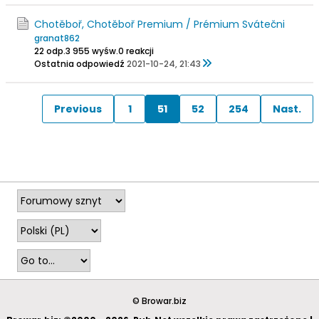
Chotěboř, Chotěboř Premium / Prémium Svátečni
granat862
22 odp.
3 955 wyśw.
0 reakcji
Ostatnia odpowiedź
2021-10-24, 21:43
Previous
1
51
52
254
Nast.
© Browar.biz