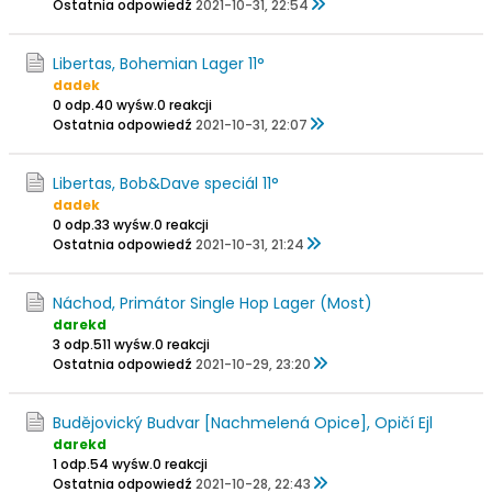
Ostatnia odpowiedź
2021-10-31, 22:54
Libertas, Bohemian Lager 11°
dadek
0 odp.
40 wyśw.
0 reakcji
Ostatnia odpowiedź
2021-10-31, 22:07
Libertas, Bob&Dave speciál 11°
dadek
0 odp.
33 wyśw.
0 reakcji
Ostatnia odpowiedź
2021-10-31, 21:24
Náchod, Primátor Single Hop Lager (Most)
darekd
3 odp.
511 wyśw.
0 reakcji
Ostatnia odpowiedź
2021-10-29, 23:20
Budějovický Budvar [Nachmelená Opice], Opičí Ejl
darekd
1 odp.
54 wyśw.
0 reakcji
Ostatnia odpowiedź
2021-10-28, 22:43