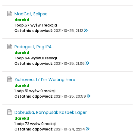
MadCat, Eclipse
darekd
1 odp.
57 wyśw.
1 reakcja
Ostatnia odpowiedź
2021-10-25, 21:12
Radegast, Rog IPA
darekd
1 odp.
64 wyśw.
0 reakcji
Ostatnia odpowiedź
2021-10-25, 21:06
Zichovec, 17 I’m Waiting here
darekd
1 odp.
51 wyśw.
0 reakcji
Ostatnia odpowiedź
2021-10-25, 20:59
Dobruška, Rampušák Kazbek Lager
darekd
1 odp.
72 wyśw.
0 reakcji
Ostatnia odpowiedź
2021-10-24, 22:14