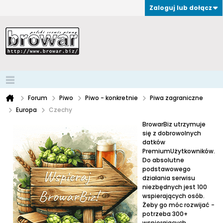
Zaloguj lub dołącz
Forum
Piwo
Piwo - konkretnie
Piwa zagraniczne
Europa
Czechy
BrowarBiz utrzymuje
się z dobrowolnych
datków
PremiumUżytkowników.
Do absolutne
podstawowego
działania serwisu
niezbędnych jest 100
wspierających osób.
Żeby go móc rozwijać -
potrzeba 300+
wspierających.