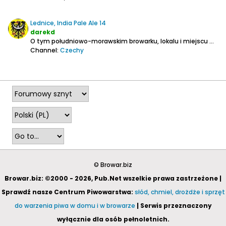
Lednice, India Pale Ale 14
darekd
O tym południowo-morawskim browarku, lokalu i miejscu więcej tutaj:
Channel:
Czechy
2025-01-14, 20:27
© Browar.biz
Browar.biz: ©2000 - 2026, Pub.Net wszelkie prawa zastrzeżone |
Sprawdź nasze Centrum Piwowarstwa:
słód, chmiel, drożdże i sprzęt
do warzenia piwa w domu i w browarze
| Serwis przeznaczony
wyłącznie dla osób pełnoletnich.