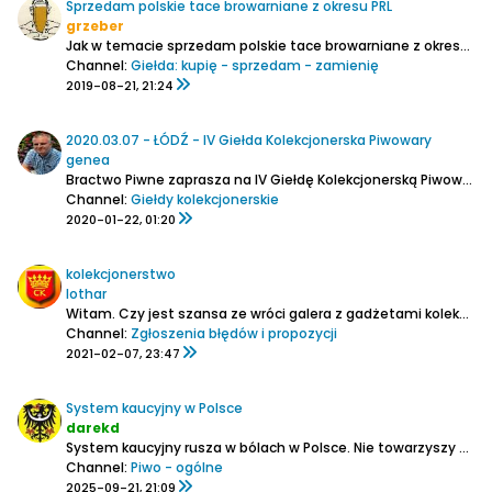
Sprzedam polskie tace browarniane z okresu PRL
grzeber
Jak w temacie sprzedam polskie tace browarniane z okresu PRL. Większość tac ma z tyłu nalepiony niewidoczny od przodu haczyk do powieszenia.
Channel:
Giełda: kupię - sprzedam - zamienię
2019-08-21, 21:24
2020.03.07 - ŁÓDŹ - IV Giełda Kolekcjonerska Piwowary
genea
Bractwo Piwne zaprasza na IV Giełdę Kolekcjonerską Piwowary. Odbędzie się ona w sobotę 7 marca w godz.13-18 podczas Targów Piw Regionalnych "Piwowary 2020". Wstęp na giełdę w cenie biletu na targi.
Channel:
Giełdy kolekcjonerskie
2020-01-22, 01:20
kolekcjonerstwo
lothar
Witam. Czy jest szansa ze wróci galera z gadżetami kolekcjonerskimi? Na starym forum było na głównej stronie.
Channel:
Zgłoszenia błędów i propozycji
2021-02-07, 23:47
System kaucyjny w Polsce
darekd
System kaucyjny rusza w bólach w Polsce. Nie towarzyszy ma szeroko zakrojona kampania informacyjna, natomiast już słychać o wielu wątpliwościach i niepewności ze strony m.in. mniejszych sklepów.
Channel:
Piwo - ogólne
2025-09-21, 21:09