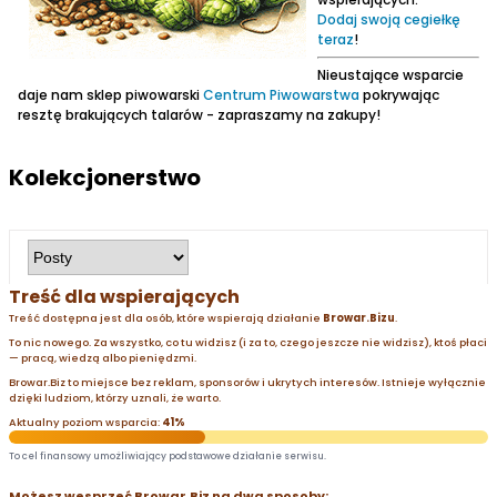
Dodaj swoją cegiełkę
teraz
!
Nieustające wsparcie
daje nam sklep piwowarski
Centrum Piwowarstwa
pokrywając
resztę brakujących talarów - zapraszamy na zakupy!
Kolekcjonerstwo
Treść dla wspierających
Treść dostępna jest dla osób, które wspierają działanie
Browar.Bizu
.
To nic nowego. Za wszystko, co tu widzisz (i za to, czego jeszcze nie widzisz), ktoś płaci
— pracą, wiedzą albo pieniędzmi.
Browar.Biz to miejsce bez reklam, sponsorów i ukrytych interesów. Istnieje wyłącznie
dzięki ludziom, którzy uznali, że warto.
Aktualny poziom wsparcia:
41%
To cel finansowy umożliwiający podstawowe działanie serwisu.
Możesz wesprzeć Browar.Biz na dwa sposoby: