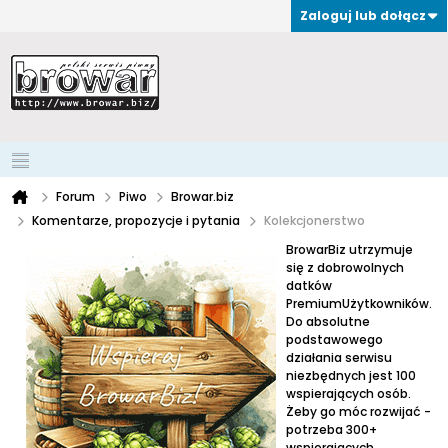
Zaloguj lub dołącz
Forum
Piwo
Browar.biz
Komentarze, propozycje i pytania
Kolekcjonerstwo
BrowarBiz utrzymuje
się z dobrowolnych
datków
PremiumUżytkowników.
Do absolutne
podstawowego
działania serwisu
niezbędnych jest 100
wspierających osób.
Żeby go móc rozwijać -
potrzeba 300+
wspierających.