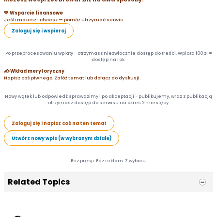
💛 Wsparcie finansowe
Jeśli możesz i chcesz — pomóż utrzymać serwis.
Zaloguj się i wspieraj
Po przeprocesowaniu wpłaty - otrzymasz niezwłocznie dostęp do treści. Wpłata 100 zł =
dostęp na rok.
✍️ Wkład merytoryczny
Napisz coś piwnego. Załóż temat lub dołącz do dyskusji.
Nowy wątek lub odpowiedź sprawdzimy i po akceptacji - publikujemy, wraz z publikacją
otrzymasz dostęp do serwisu na okres 2 miesięcy.
Zaloguj się i napisz coś na ten temat
Utwórz nowy wpis (w wybranym dziale)
Bez presji. Bez reklam. Z wyboru.
Related Topics