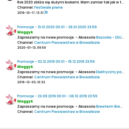
Rok 2020 zbliża się dużymi krokami. Mam zamiar tak jak w tym roku prowadzić kalendarz giełd kolekcjonerskich dla piwomaniaków organizowanych na terenie Polski.
Channel:
Festiwale piwne
2019-10-17, 13:31
Promocje - 13.01.2020 00:01 - 26.01.2020 23:59
Maggyk
Zapraszamy na nowe promocje:
- Akcesoria
Bazooka - DŁUGA - filtr do chmielin - gwint zewnetrzny 1/2 cala
Channel:
Centrum Piwowarstwa w Browarbizie
2020-01-13, 09:50
Promocje - 02.12.2019 00:01 - 15.12.2019 23:59
Maggyk
Zapraszamy na nowe promocje:
- Akcesoria
Elektryczny pas grzewczy na fermentor (brewbelt)
Channel:
Centrum Piwowarstwa w Browarbizie
2019-12-03, 10:32
Promocje - 23.09.2019 00:01 - 06.10.2019 23:59
Maggyk
Zapraszamy na nowe promocje:
- Akcesoria
Brewferm Brew Bag - torba zacierna - 50 l
Channel:
Centrum Piwowarstwa w Browarbizie
2019-09-23, 14:15