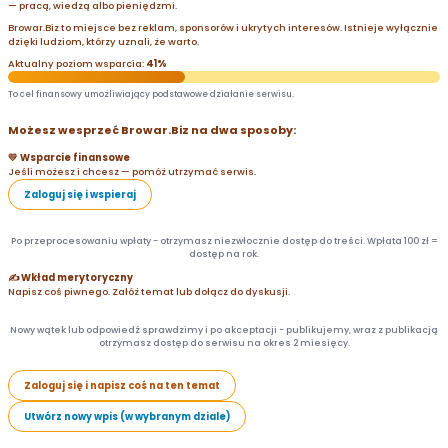
— pracą, wiedzą albo pieniędzmi.
Browar.Biz to miejsce bez reklam, sponsorów i ukrytych interesów. Istnieje wyłącznie
dzięki ludziom, którzy uznali, że warto.
Aktualny poziom wsparcia:
41%
To cel finansowy umożliwiający podstawowe działanie serwisu.
Możesz wesprzeć Browar.Biz na dwa sposoby:
💛 Wsparcie finansowe
Jeśli możesz i chcesz — pomóż utrzymać serwis.
Zaloguj się i wspieraj
Po przeprocesowaniu wpłaty - otrzymasz niezwłocznie dostęp do treści. Wpłata 100 zł =
dostęp na rok.
✍️ Wkład merytoryczny
Napisz coś piwnego. Załóż temat lub dołącz do dyskusji.
Nowy wątek lub odpowiedź sprawdzimy i po akceptacji - publikujemy, wraz z publikacją
otrzymasz dostęp do serwisu na okres 2 miesięcy.
Zaloguj się i napisz coś na ten temat
Utwórz nowy wpis (w wybranym dziale)