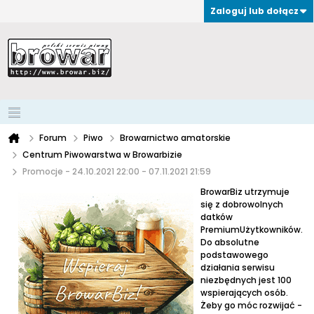
Zaloguj lub dołącz
Forum
Piwo
Browarnictwo amatorskie
Centrum Piwowarstwa w Browarbizie
Promocje - 24.10.2021 22:00 - 07.11.2021 21:59
BrowarBiz utrzymuje
się z dobrowolnych
datków
PremiumUżytkowników.
Do absolutne
podstawowego
działania serwisu
niezbędnych jest 100
wspierających osób.
Żeby go móc rozwijać -