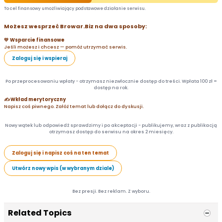
To cel finansowy umożliwiający podstawowe działanie serwisu.
Możesz wesprzeć Browar.Biz na dwa sposoby:
💛 Wsparcie finansowe
Jeśli możesz i chcesz — pomóż utrzymać serwis.
Zaloguj się i wspieraj
Po przeprocesowaniu wpłaty - otrzymasz niezwłocznie dostęp do treści. Wpłata 100 zł =
dostęp na rok.
✍️ Wkład merytoryczny
Napisz coś piwnego. Załóż temat lub dołącz do dyskusji.
Nowy wątek lub odpowiedź sprawdzimy i po akceptacji - publikujemy, wraz z publikacją
otrzymasz dostęp do serwisu na okres 2 miesięcy.
Zaloguj się i napisz coś na ten temat
Utwórz nowy wpis (w wybranym dziale)
Bez presji. Bez reklam. Z wyboru.
Related Topics