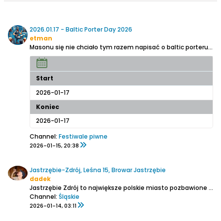
2026.01.17 - Baltic Porter Day 2026
etman
Masonu się nie chciało tym razem napisać o baltic porteru dniu, więc notuję ja:
Start
2026-01-17
Koniec
2026-01-17
Channel:
Festiwale piwne
2026-01-15, 20:38
Jastrzębie-Zdrój, Leśna 15, Browar Jastrzębie
dadek
Jastrzębie Zdrój to największe polskie miasto pozbawione komunikacji kolejowej. Pociągi przestały tu kursować prawie 30 lat temu, pozostały tylko wiadukty nad drogami, mocno zarośnięte torowiska i nasypy, w większości okradzione z szyn. Ja przed upadkiem kolei jeszcze zdążyłem przejechać...
Channel:
Śląskie
2026-01-14, 03:11