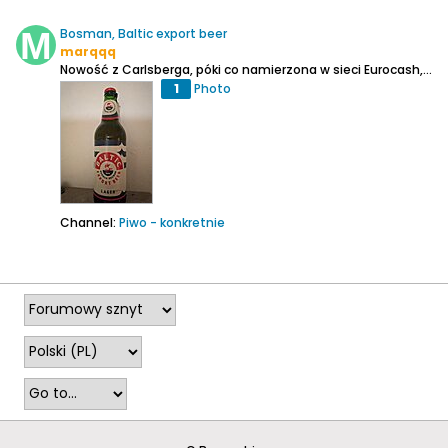
Bosman, Baltic export beer
marqqq
Nowość z Carlsberga, póki co namierzona w sieci Eurocash, a konkretnie w sklepie Delikatesy Centrum. Nie wiem czy jest w innych sklepach sieci, ale można szukać w Lewiatan, Groszek, Duży Ben.
1
Photo
Channel:
Piwo - konkretnie
2026-07-13, 18:36