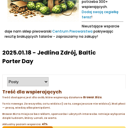
potrzeba 300+
wspierających.
Dodaj swoją cegiełkę
teraz
!
Nieustające wsparcie
daje nam sklep piwowarski
Centrum Piwowarstwa
pokrywając
resztę brakujących talarów - zapraszamy na zakupy!
2025.01.18 - Jedlina Zdrój, Baltic
Porter Day
Treść dla wspierających
Treść dostępna jest dla osób, które wspierają działanie
Browar.Bizu
.
To nic nowego. Za wszystko, co tu widzisz (i za to, czego jeszcze nie widzisz), ktoś płaci
— pracą, wiedzą albo pieniędzmi.
Browar.Biz to miejsce bez reklam, sponsorów i ukrytych interesów. Istnieje wyłącznie
dzięki ludziom, którzy uznali, że warto.
Aktualny poziom wsparcia:
41%