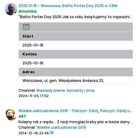
2025.01.18 - Warszawa, Baltic Porter Day 2025 w CBM
Ahumba
"Baltic Porter Day 2025
Jak co roku świętujemy to najważniejsze piwne święto. Spodziewajcie się przynajmniej czterech porterów na kranach, dużej selekcji butelek/puszek, specjalnego burgera i coś jeszcze wymyślimy" cytat ze strony wydarzenia...
Start
2025-01-18
Koniec
2025-01-18
Adres
Warszawa, ul. gen. Władysława Andersa 23,
Channel:
Biesiady piwne, koncerty i inne
2024-11-03, 17:52
Wielkie uaktualnienie 2015 - Połczyn-Zdrój, Połczyn-Zdrój ul. Piwna 10
ART
Kolejny rok z rzędu...
Z racji mnogiej liczby piw w bazie danych i w tym roku czeka nas podsumowanie poprawności listy piw branych pod uwagę m.in. w Plebiscycie na Piwo Roku, komentarze też mi posłużą do uporządkowania spraw w BrowarBizie, zatem liczę na owocną współpracę...
Channel:
Wielkie uaktualnienie 2015
2014-12-18, 22:46