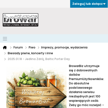
Zaloguj lub dołącz
Forum
Piwo
Imprezy, promocje, wydarzenia
Biesiady piwne, koncerty i inne
2025.01.18 - Jedlina Zdrój, Baltic Porter Day
BrowarBiz utrzymuje
się z dobrowolnych
datków
PremiumUżytkowników.
Do absolutne
podstawowego
działania serwisu
niezbędnych jest 100
wspierających osób.
Żeby go móc rozwijać -