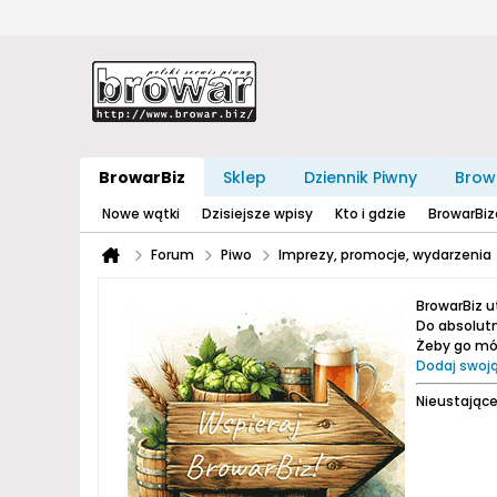
BrowarBiz
Sklep
Dziennik Piwny
Brow
Nowe wątki
Dzisiejsze wpisy
Kto i gdzie
BrowarBi
Forum
Piwo
Imprezy, promocje, wydarzenia
BrowarBiz 
Do absolutn
Żeby go móc
Dodaj swoją
Nieustające