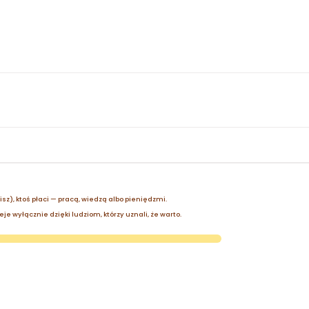
zisz), ktoś płaci — pracą, wiedzą albo pieniędzmi.
je wyłącznie dzięki ludziom, którzy uznali, że warto.