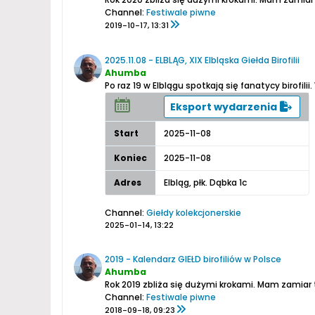
Channel:
Festiwale piwne
2019-10-17, 13:31
2025.11.08 - ELBLĄG, XIX Elbląska Giełda Birofilii
Ahumba
Po raz 19 w Elblągu spotkają się fanatycy birof
Eksport wydarzenia
Start
2025-11-08
Koniec
2025-11-08
Adres
Elbląg, płk. Dąbka 1c
Channel:
Giełdy kolekcjonerskie
2025-01-14, 13:22
2019 - Kalendarz GIEŁD birofiliów w Polsce
Ahumba
Rok 2019 zbliża się dużymi krokami. Mam zamiar 
Channel:
Festiwale piwne
2018-09-18, 09:23