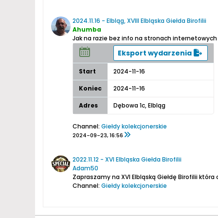
2024.11.16 - Elbląg, XVIII Elbląska Giełda Birofilii
Ahumba
Jak na razie bez info na stronach internetowych
Eksport wydarzenia
Start
2024-11-16
Koniec
2024-11-16
Adres
Dębowa 1c, Elbląg
Channel:
Giełdy kolekcjonerskie
2024-09-23, 16:56
2022.11.12 - XVI Elbląska Giełda Birofilii
Adam50
Channel:
Giełdy kolekcjonerskie
2022-10-16, 13:58