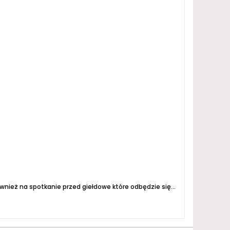
Zapraszamy na XVI Elbląską Giełdę Birofilii która odbędzie się 12 listopada przy ul. Dębowej 1C "U Aktorów ". Zapraszamy również na spotkanie przed giełdowe które odbędzie się na miejscu giełdy 11 listopada tj. piątek godz.17. Startujemy o godz. 7 limitu czasowego u nas nie...