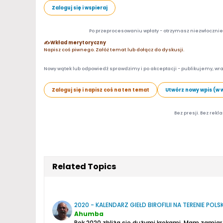
Zaloguj się i wspieraj
Po przeprocesowaniu wpłaty - otrzymasz niezwłocznie d
✍️ Wkład merytoryczny
Napisz coś piwnego. Załóż temat lub dołącz do dyskusji.
Nowy wątek lub odpowiedź sprawdzimy i po akceptacji - publikujemy, wra
Zaloguj się i napisz coś na ten temat
Utwórz nowy wpis (w 
Bez presji. Bez rekl
Related Topics
2020 - KALENDARZ GIEŁD BIROFILII NA TERENIE POLSK
Ahumba
Rok 2020 zbliża się dużymi krokami. Mam zamiar 