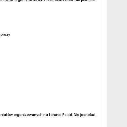
mprezy
aniaków organizowanych na terenie Polski.
Dla jasności podaję zasady:
1.