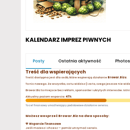
KALENDARZ IMPREZ PIWNYCH
Posty
Ostatnia aktywność
Photos
Treść dla wspierających
Treść dostępna jest dla osób, które wspierają działanie
Browar.Bizu
.
To nic nowego. Za wszystko, co tu widzisz (i za to, czego jeszcze nie wid
Browar.Biz to miejsce bez reklam, sponsorów i ukrytych interesów. Istnie
Aktualny poziom wsparcia:
41%
To cel finansowy umożliwiający podstawowe działanie serwisu.
Możesz wesprzeć Browar.Biz na dwa sposoby:
💛 Wsparcie finansowe
Jeśli możesz i chcesz — pomóż utrzymać serwis.