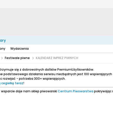
ary
zony
Wydarzenia
Festiwale piwne
KALENDARZ IMPREZ PIWNYCH
utrzymuje się z dobrowolnych datków PremiumUżytkowników.
e podstawowego działania serwisu niezbędnych jest 100 wspierających
 rozwijać - potrzeba 300+ wspierających.
 cegiełkę teraz
!
 wsparcie daje nam sklep piwowarski
Centrum Piwowarstwa
pokrywając 