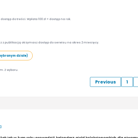
ostęp do treści. Wpłata 100 zł = dostęp na rok.
z z publikacją otrzymasz dostęp do serwisu na okres 2 miesięcy.
wybranym dziale)
am. Z wyboru.
Previous
1
I
tak jak w tym roku prowadzić kalendarz giełd kolekcjonerskich dla piwo