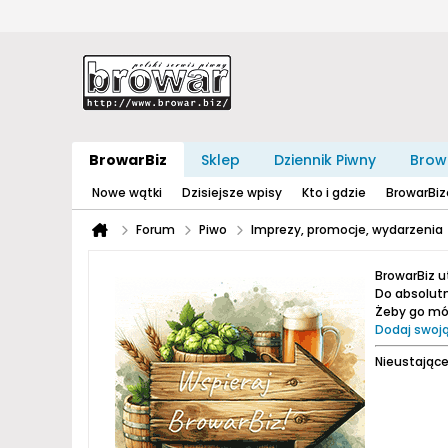
BrowarBiz
Sklep
Dziennik Piwny
Brow
Nowe wątki
Dzisiejsze wpisy
Kto i gdzie
BrowarBi
Forum
Piwo
Imprezy, promocje, wydarzenia
BrowarBiz 
Do absolutn
Żeby go móc
Dodaj swoją
Nieustające