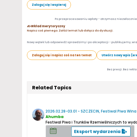
Zaloguj się i wspieraj
Po przeprocesowaniu wpłaty - otrzymasz niezwłocznie d
✍️ Wkład merytoryczny
Napisz coś piwnego. Załóż temat lub dołącz do dyskusji.
Nowy wątek lub odpowiedź sprawdzimy i po akceptacji - publikujemy, wra
Zaloguj się i napisz coś na ten temat
Utwórz nowy wpis (w 
Bez presji. Bez rekl
Related Topics
2026.02.28-03.01 - SZCZECIN, Festiwal Piwa Wina
Ahumba
Festiwal Piwa i Trunków Rzemieślniczych to wy
Eksport wydarzenia