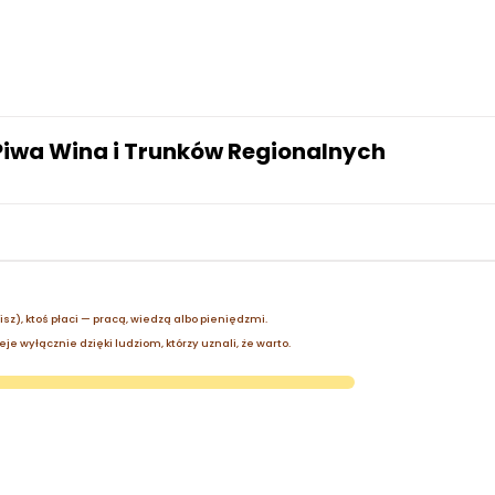
Piwa Wina i Trunków Regionalnych
zisz), ktoś płaci — pracą, wiedzą albo pieniędzmi.
je wyłącznie dzięki ludziom, którzy uznali, że warto.