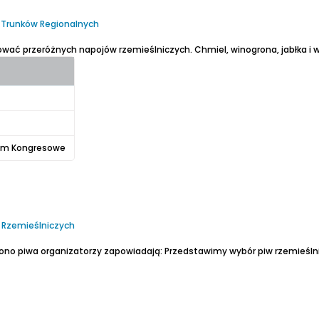
i Trunków Regionalnych
bować przeróżnych napojów rzemieślniczych.
Chmiel, winogrona, jabłka i 
um Kongresowe
ów Rzemieślniczych