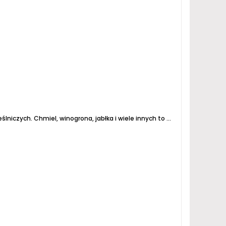
ślniczych.
Chmiel, winogrona, jabłka i wiele innych to temat przewodni podczas tych dni!