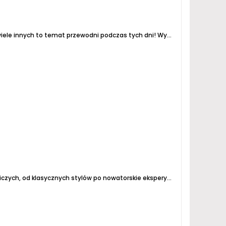
wiele innych to temat przewodni podczas tych dni!
Wystawcy z pasją opowiedzą o tworzeniu swoich wyrobów,
Mimo, że w nazwie wydarzenia nie wyszczególniono piwa organizatorzy zapowiadają: Przedstawimy wybór piw rzemieślniczych, od klasycznych stylów po nowatorskie eksperymenty smakowe