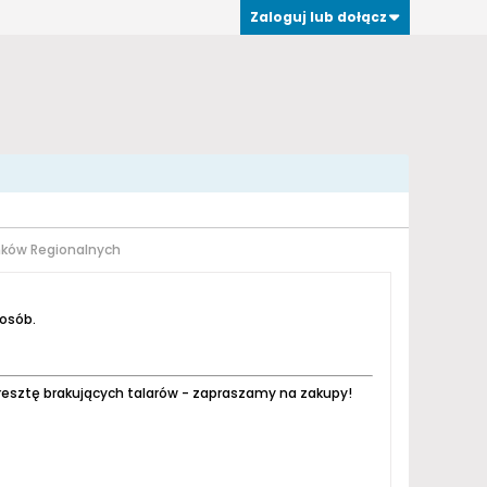
Zaloguj lub dołącz
unków Regionalnych
 osób.
resztę brakujących talarów - zapraszamy na zakupy!