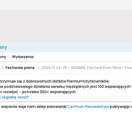
ary
zony
Wydarzenia
Festiwale piwne
2026.01.24-25 - GDAŃSK, Festiwal Piwa Wina i Tr
utrzymuje się z dobrowolnych datków PremiumUżytkowników.
e podstawowego działania serwisu niezbędnych jest 100 wspierających
 rozwijać - potrzeba 300+ wspierających.
 cegiełkę teraz
!
 wsparcie daje nam sklep piwowarski
Centrum Piwowarstwa
pokrywając 