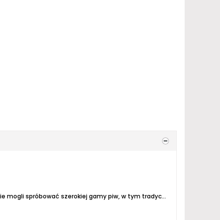
radycyjnych stylów, nowatorskich receptur oraz limitowanych edycji, prezentowanych przez lokalne browary oraz znane marki z całego...