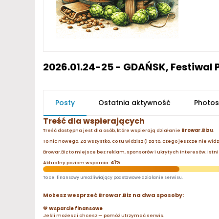
2026.01.24-25 - GDAŃSK, Festiwal 
Posty
Ostatnia aktywność
Photos
Treść dla wspierających
Treść dostępna jest dla osób, które wspierają działanie
Browar.Bizu
.
To nic nowego. Za wszystko, co tu widzisz (i za to, czego jeszcze nie wid
Browar.Biz to miejsce bez reklam, sponsorów i ukrytych interesów. Istnie
Aktualny poziom wsparcia:
41%
To cel finansowy umożliwiający podstawowe działanie serwisu.
Możesz wesprzeć Browar.Biz na dwa sposoby:
💛 Wsparcie finansowe
Jeśli możesz i chcesz — pomóż utrzymać serwis.