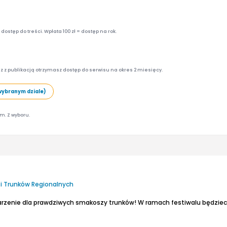
ostęp do treści. Wpłata 100 zł = dostęp na rok.
z z publikacją otrzymasz dostęp do serwisu na okres 2 miesięcy.
wybranym dziale)
am. Z wyboru.
 i Trunków Regionalnych
darzenie dla prawdziwych smakoszy trunków!
W ramach festiwalu będziecie mogli spróbować szerokiej gamy piw, w tym t