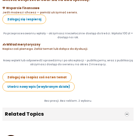
💛 Wsparcie finansowe
Jeśli możesz i chcesz — pomóż utrzymać serwis.
Zaloguj się i wspieraj
Po przeprocesowaniu wpłaty - otrzymasz niezwłocznie dostęp do treści. Wpłata 100 zł =
dostęp na rok.
✍️ Wkład merytoryczny
Napisz coś piwnego. Załóż temat lub dołącz do dyskusji.
Nowy wątek lub odpowiedź sprawdzimy i po akceptacji - publikujemy, wraz z publikacją
otrzymasz dostęp do serwisu na okres 2 miesięcy.
Zaloguj się i napisz coś na ten temat
Utwórz nowy wpis (w wybranym dziale)
Bez presji. Bez reklam. Z wyboru.
Related Topics