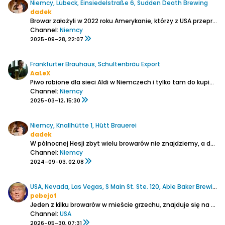
Niemcy, Lübeck, Einsiedelstraße 6, Sudden Death Brewing
dadek
Browar założyli w 2022 roku Amerykanie, którzy z USA przeprowadzili się do Niemiec by warzyć amerykańskie style piw. Ulokowany został w pięknie zrewitalizowanej dawnej przemysłowo-portowej dzielnicy Roddenkoppel na zachodnim brzegu rzeki Trave. Ze starówki to 2-kilometrowy spacer przez 2 mosty,...
Channel:
Niemcy
2025-09-28, 22:07
Frankfurter Brauhaus, Schultenbräu Export
AaLeX
Piwo robione dla sieci Aldi w Niemczech i tylko tam do kupienia. Alkohol 5,4%. Cena 0,55ct/puszka. W butelce nie występuje. Zresztą w sklepach Aldi w Niemczech brak piw w szklanych butelkach. Są tylko opakowania zwrotne typu plastik i aluminium. Ekstraktu brak. Skład: woda, słód, chmiel. Barwa...
Channel:
Niemcy
2025-03-12, 15:30
Niemcy, Knallhütte 1, Hütt Brauerei
dadek
W północnej Hesji zbyt wielu browarów nie znajdziemy, a do policzenia takich średniej wielkości nie są potrzebne nawet wszystkie palce jednej ręki. Hütt, z tradycją warzenia od 1752 roku i produkcją około 80 tyś. hl rocznie, jest więc rodzynkiem na tym terenie. Browar mieści się tuż...
Channel:
Niemcy
2024-09-03, 02:08
USA, Nevada, Las Vegas, S Main St. Ste. 120, Able Baker Brewing
pebejot
Jeden z kilku browarów w mieście grzechu, znajduje się na uboczu z dala od jaskiń hazardu, nieopodal początkowej stacji kolei jednoszynowej Monorail "Sahara".
Channel:
USA
2026-05-30, 07:31