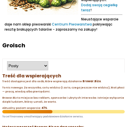
Dodaj swoją cegiełkę
teraz
!
Nieustające wsparcie
daje nam sklep piwowarski
Centrum Piwowarstwa
pokrywając
resztę brakujących talarów - zapraszamy na zakupy!
Grolsch
Treść dla wspierających
Treść dostępna jest dla osób, które wspierają działanie
Browar.Bizu
.
To nic nowego. Za wszystko, co tu widzisz (i za to, czego jeszcze nie widzisz), ktoś płaci
— pracą, wiedzą albo pieniędzmi.
Browar.Biz to miejsce bez reklam, sponsorów i ukrytych interesów. Istnieje wyłącznie
dzięki ludziom, którzy uznali, że warto.
Aktualny poziom wsparcia:
41%
To cel finansowy umożliwiający podstawowe działanie serwisu.
Możesz wesprzeć Browar.Biz na dwa sposoby: