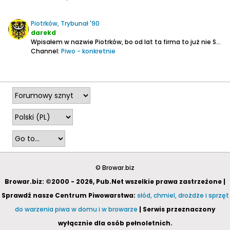
Piotrków, Trybunał '90
darekd
Wpisałem w nazwie Piotrków, bo od lat ta firma to już nie Sulimar tylko DRINK ID. Na krawatce mają "Browar Piotrków)
Channel:
Piwo - konkretnie
2026-04-25, 18:15
© Browar.biz
Browar.biz: ©2000 - 2026, Pub.Net wszelkie prawa zastrzeżone |
Sprawdź nasze Centrum Piwowarstwa:
słód, chmiel, drożdże i sprzęt
do warzenia piwa w domu i w browarze
| Serwis przeznaczony
wyłącznie dla osób pełnoletnich.