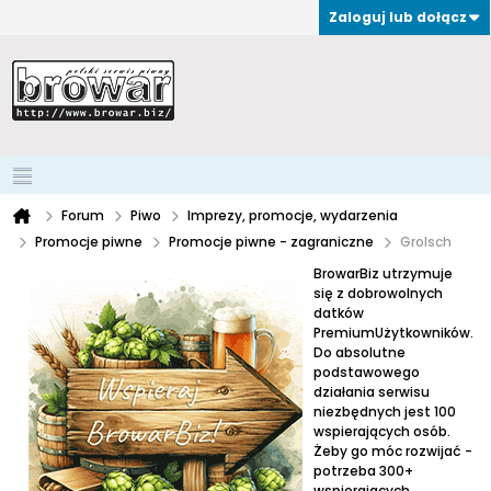
Zaloguj lub dołącz
Forum
Piwo
Imprezy, promocje, wydarzenia
Promocje piwne
Promocje piwne - zagraniczne
Grolsch
BrowarBiz utrzymuje
się z dobrowolnych
datków
PremiumUżytkowników.
Do absolutne
podstawowego
działania serwisu
niezbędnych jest 100
wspierających osób.
Żeby go móc rozwijać -
potrzeba 300+
wspierających.