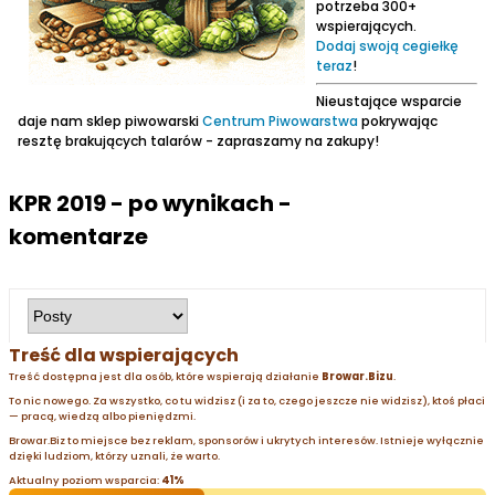
potrzeba 300+
wspierających.
Dodaj swoją cegiełkę
teraz
!
Nieustające wsparcie
daje nam sklep piwowarski
Centrum Piwowarstwa
pokrywając
resztę brakujących talarów - zapraszamy na zakupy!
KPR 2019 - po wynikach -
komentarze
Treść dla wspierających
Treść dostępna jest dla osób, które wspierają działanie
Browar.Bizu
.
To nic nowego. Za wszystko, co tu widzisz (i za to, czego jeszcze nie widzisz), ktoś płaci
— pracą, wiedzą albo pieniędzmi.
Browar.Biz to miejsce bez reklam, sponsorów i ukrytych interesów. Istnieje wyłącznie
dzięki ludziom, którzy uznali, że warto.
Aktualny poziom wsparcia:
41%