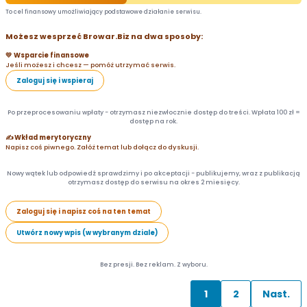
To cel finansowy umożliwiający podstawowe działanie serwisu.
Możesz wesprzeć Browar.Biz na dwa sposoby:
💛 Wsparcie finansowe
Jeśli możesz i chcesz — pomóż utrzymać serwis.
Zaloguj się i wspieraj
Po przeprocesowaniu wpłaty - otrzymasz niezwłocznie dostęp do treści. Wpłata 100 zł =
dostęp na rok.
✍️ Wkład merytoryczny
Napisz coś piwnego. Załóż temat lub dołącz do dyskusji.
Nowy wątek lub odpowiedź sprawdzimy i po akceptacji - publikujemy, wraz z publikacją
otrzymasz dostęp do serwisu na okres 2 miesięcy.
Zaloguj się i napisz coś na ten temat
Utwórz nowy wpis (w wybranym dziale)
Bez presji. Bez reklam. Z wyboru.
1
2
Nast.