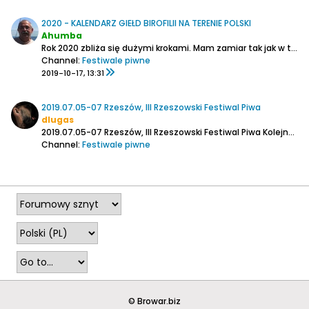
2020 - KALENDARZ GIEŁD BIROFILII NA TERENIE POLSKI
Ahumba
Rok 2020 zbliża się dużymi krokami. Mam zamiar tak jak w tym roku prowadzić kalendarz giełd kolekcjonerskich dla piwomaniaków organizowanych na terenie Polski.
Channel:
Festiwale piwne
2019-10-17, 13:31
2019.07.05-07 Rzeszów, III Rzeszowski Festiwal Piwa
dlugas
2019.07.05-07 Rzeszów, III Rzeszowski Festiwal Piwa
Kolejna edycja
Channel:
Festiwale piwne
2019-06-28, 10:17
© Browar.biz