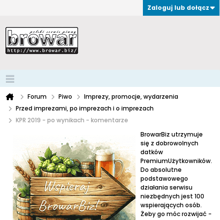
Zaloguj lub dołącz
Forum
Piwo
Imprezy, promocje, wydarzenia
Przed imprezami, po imprezach i o imprezach
KPR 2019 - po wynikach - komentarze
BrowarBiz utrzymuje
się z dobrowolnych
datków
PremiumUżytkowników.
Do absolutne
podstawowego
działania serwisu
niezbędnych jest 100
wspierających osób.
Żeby go móc rozwijać -