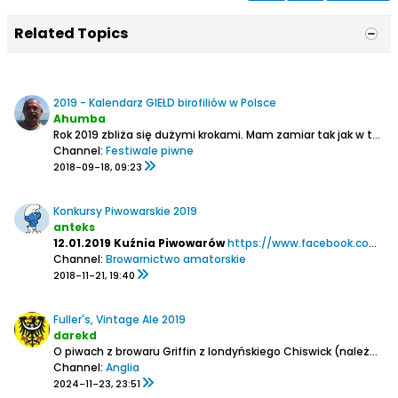
Related Topics
2019 - Kalendarz GIEŁD birofiliów w Polsce
Ahumba
Rok 2019 zbliża się dużymi krokami. Mam zamiar tak jak w tym roku prowadzić kalendarz giełd kolekcjonerskich dla piwomaniaków organizowanych na terenie Polski.
Channel:
Festiwale piwne
2018-09-18, 09:23
Konkursy Piwowarskie 2019
anteks
12.01.2019 Kuźnia Piwowarów
https://www.facebook.com/notes/jan-o...4/?_rdc=1&_rdr
Channel:
Browarnictwo amatorskie
2018-11-21, 19:40
Fuller's, Vintage Ale 2019
darekd
O piwach z browaru Griffin z londyńskiego Chiswick (należącego do Asahi) z tej serii była dawno temu już mowa:
Channel:
Anglia
2024-11-23, 23:51