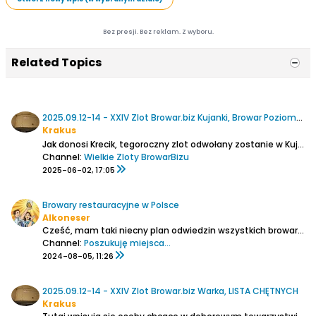
Bez presji. Bez reklam. Z wyboru.
Related Topics
2025.09.12-14 - XXIV Zlot Browar.biz Kujanki, Browar Poziomka.
Krakus
Jak donosi Krecik, tegoroczny zlot odwołany zostanie w Kujankach, w browarze Poziomka.
Channel:
Wielkie Zloty BrowarBizu
2025-06-02, 17:05
Browary restauracyjne w Polsce
Alkoneser
Cześć,
mam taki niecny plan odwiedzin wszystkich browarów restauracyjnych w Polsce, tylko problem stanowi ustalenie ich kompletnej listy. Już myślałem, że mi się to udało i takich miejsc jest 109, ale w zeszły weekend byłem w Giżycku i okazało się, że tam również jest minibrowar...
Channel:
Poszukuję miejsca...
2024-08-05, 11:26
2025.09.12-14 - XXIV Zlot Browar.biz Warka, LISTA CHĘTNYCH
Krakus