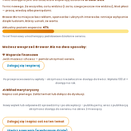
To nic nowego. Za wszystko, co tu widzisz (i za to, czego jeszcze nie widzisz), ktoś płaci
— pracą, wiedzą albo pieniędzmi.
Browar.Biz to miejsce bez reklam, sponsorów i ukrytych interesów. Istnieje wyłącznie
dzięki ludziom, którzy uznali, że warto.
Aktualny poziom wsparcia:
41%
To cel finansowy umożliwiający podstawowe działanie serwisu.
Możesz wesprzeć Browar.Biz na dwa sposoby:
💛 Wsparcie finansowe
Jeśli możesz i chcesz — pomóż utrzymać serwis.
Zaloguj się i wspieraj
Po przeprocesowaniu wpłaty - otrzymasz niezwłocznie dostęp do treści. Wpłata 100 zł =
dostęp na rok.
✍️ Wkład merytoryczny
Napisz coś piwnego. Załóż temat lub dołącz do dyskusji.
Nowy wątek lub odpowiedź sprawdzimy i po akceptacji - publikujemy, wraz z publikacją
otrzymasz dostęp do serwisu na okres 2 miesięcy.
Zaloguj się i napisz coś na ten temat
Utwórz nowy wpis (w wybranym dziale)