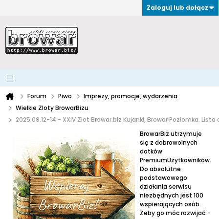
Zaloguj lub dołącz
Forum
Piwo
Imprezy, promocje, wydarzenia
Wielkie Zloty BrowarBizu
2025.09.12-14 - XXIV Zlot Browar.biz Kujanki, Browar Poziomka. Lista
BrowarBiz utrzymuje
się z dobrowolnych
datków
PremiumUżytkowników.
Do absolutne
podstawowego
działania serwisu
niezbędnych jest 100
wspierających osób.
Żeby go móc rozwijać -