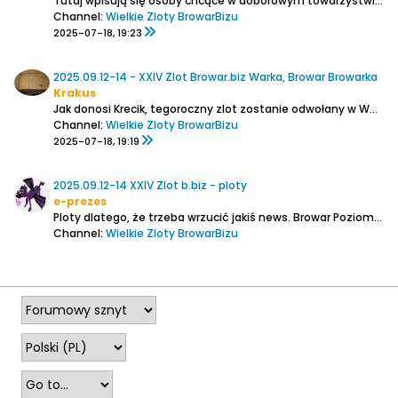
Tutaj wpisują się osoby chcące w doborowym towarzystwie żuli, meneli i innych degustatorów, degustować piwa na tegorocznym zlocie w Warce. Wpisujemy się tak, jak w poprzednich latach, tj. kopiujemy listę i wklejamy ją w komentarzu, dopisując siebie.
Channel:
Wielkie Zloty BrowarBizu
2025-07-18, 19:23
2025.09.12-14 - XXIV Zlot Browar.biz Warka, Browar Browarka
Krakus
Jak donosi Krecik, tegoroczny zlot zostanie odwołany w Warce, w ośrodku "Kemping nad Pilicą", ul. Nowy Zjazd 6, blisko stacji kolejowej Warka Miasto.
Channel:
Wielkie Zloty BrowarBizu
2025-07-18, 19:19
2025.09.12-14 XXIV Zlot b.biz - ploty
e-prezes
Ploty dlatego, że trzeba wrzucić jakiś news. Browar Poziomka. Mamy 30 miejsc zaklepanych. Zachęcam do dyskusji, wszak to jest forum dyskusyjne.
Channel:
Wielkie Zloty BrowarBizu
2025-06-02, 11:01