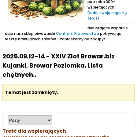
potrzeba 300+
wspierających.
Dodaj swoją cegiełkę
teraz
!
Nieustające wsparcie
daje nam sklep piwowarski
Centrum Piwowarstwa
pokrywając
resztę brakujących talarów - zapraszamy na zakupy!
2025.09.12-14 - XXIV Zlot Browar.biz
Kujanki, Browar Poziomka. Lista
chętnych..
Temat jest zamknięty.
Treść dla wspierających
Treść dostępna jest dla osób, które wspierają działanie
Browar.Bizu
.