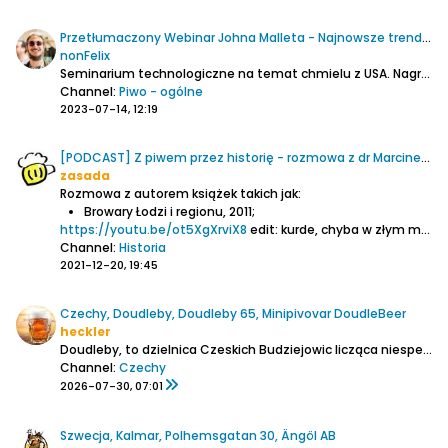
Przetłumaczony Webinar Johna Malleta - Najnowsze trendy w chmieleniu i marketingu
nonFelix
Seminarium technologiczne na temat chmielu z USA. Nagrano 26 maja 2023 r
Channel:
Piwo - ogólne
2023-07-14, 12:19
[PODCAST] Z piwem przez historię - rozmowa z dr Marcinem Szymańskim
zasada
Rozmowa z autorem książek takich jak:
Browary Łodzi i regionu, 2011;
https://youtu.be/ot5XgXrviX8
edit: kurde, chyba w złym miejscu umieściłem, bardziej do historii by pasowało.
Channel:
Historia
2021-12-20, 19:45
Czechy, Doudleby, Doudleby 65, Minipivovar DoudleBeer
heckler
Doudleby, to dzielnica Czeskich Budziejowic licząca niespełna 500 mieszkańców. To właśnie tam Radek Sedláček i Mirka Caplová zaczęli warzyć piwo dla swoich przyjaciół.
Channel:
Czechy
2026-07-30, 07:01
Szwecja, Kalmar, Polhemsgatan 30, Ängöl AB