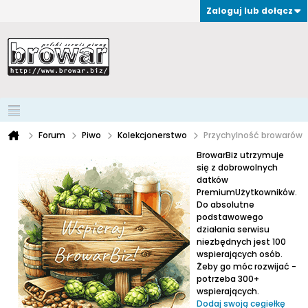
Zaloguj lub dołącz
Forum
Piwo
Kolekcjonerstwo
Przychylność browarów
BrowarBiz utrzymuje
się z dobrowolnych
datków
PremiumUżytkowników.
Do absolutne
podstawowego
działania serwisu
niezbędnych jest 100
wspierających osób.
Żeby go móc rozwijać -
potrzeba 300+
wspierających.
Dodaj swoją cegiełkę