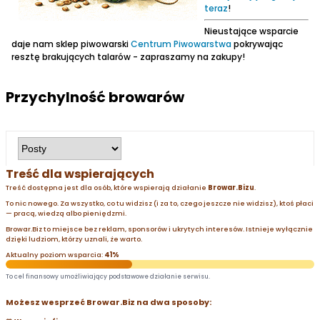
teraz
!
Nieustające wsparcie
daje nam sklep piwowarski
Centrum Piwowarstwa
pokrywając
resztę brakujących talarów - zapraszamy na zakupy!
Przychylność browarów
Treść dla wspierających
Treść dostępna jest dla osób, które wspierają działanie
Browar.Bizu
.
To nic nowego. Za wszystko, co tu widzisz (i za to, czego jeszcze nie widzisz), ktoś płaci
— pracą, wiedzą albo pieniędzmi.
Browar.Biz to miejsce bez reklam, sponsorów i ukrytych interesów. Istnieje wyłącznie
dzięki ludziom, którzy uznali, że warto.
Aktualny poziom wsparcia:
41%
To cel finansowy umożliwiający podstawowe działanie serwisu.
Możesz wesprzeć Browar.Biz na dwa sposoby: