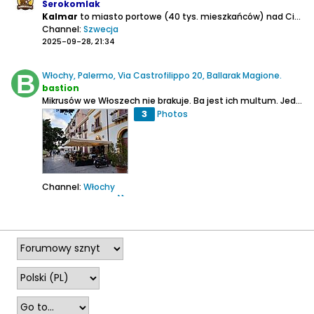
Serokomlak
Kalmar
to miasto portowe (40 tys. mieszkańców) nad Cieśniną Kalmarską, znane z historii z Unii Kalmarskiej z 1397 r., wiążącej Szwecję, Danię i Norwegię unią personalną. W jej następstwie, na zamku w Kalmarze, koronowano władcę tych trzech królestw skandynawskich - Eryka Pomorskiego...
Channel:
Szwecja
2025-09-28, 21:34
Włochy, Palermo, Via Castrofilippo 20, Ballarak Magione.
bastion
Mikrusów we Włoszech nie brakuje. Ba jest ich multum. Jednak w większości są to jakieś browarki umiejscowione w garażach na takich peryferiach, że dotarcie tam wymaga niezłego wysiłku. W przypadku Palermo, miasta turystycznego z pięknymi zabytkami, przed wyjazdem tam oczekiwałem ich może...
3
Photos
Channel:
Włochy
2025-04-24, 21:25