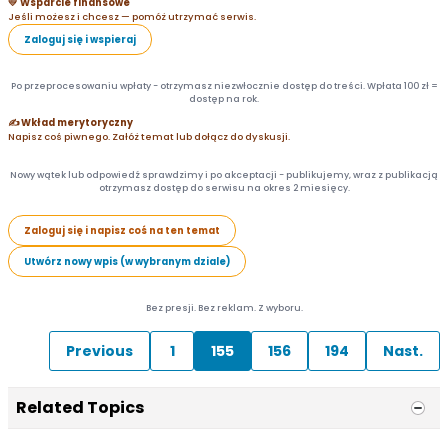
💛 Wsparcie finansowe
Jeśli możesz i chcesz — pomóż utrzymać serwis.
Zaloguj się i wspieraj
Po przeprocesowaniu wpłaty - otrzymasz niezwłocznie dostęp do treści. Wpłata 100 zł =
dostęp na rok.
✍️ Wkład merytoryczny
Napisz coś piwnego. Załóż temat lub dołącz do dyskusji.
Nowy wątek lub odpowiedź sprawdzimy i po akceptacji - publikujemy, wraz z publikacją
otrzymasz dostęp do serwisu na okres 2 miesięcy.
Zaloguj się i napisz coś na ten temat
Utwórz nowy wpis (w wybranym dziale)
Bez presji. Bez reklam. Z wyboru.
Previous
1
155
156
194
Nast.
Related Topics