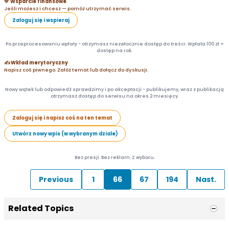
💛 Wsparcie finansowe
Jeśli możesz i chcesz — pomóż utrzymać serwis.
Zaloguj się i wspieraj
Po przeprocesowaniu wpłaty - otrzymasz niezwłocznie dostęp do treści. Wpłata 100 zł =
dostęp na rok.
✍️ Wkład merytoryczny
Napisz coś piwnego. Załóż temat lub dołącz do dyskusji.
Nowy wątek lub odpowiedź sprawdzimy i po akceptacji - publikujemy, wraz z publikacją
otrzymasz dostęp do serwisu na okres 2 miesięcy.
Zaloguj się i napisz coś na ten temat
Utwórz nowy wpis (w wybranym dziale)
Bez presji. Bez reklam. Z wyboru.
Previous
1
66
67
194
Nast.
Related Topics