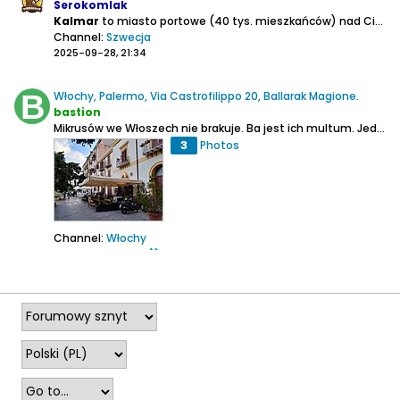
Serokomlak
Kalmar
to miasto portowe (40 tys. mieszkańców) nad Cieśniną Kalmarską, znane z historii z Unii Kalmarskiej z 1397 r., wiążącej Szwecję, Danię i Norwegię unią personalną. W jej następstwie, na zamku w Kalmarze, koronowano władcę tych trzech królestw skandynawskich - Eryka Pomorskiego...
Channel:
Szwecja
2025-09-28, 21:34
Włochy, Palermo, Via Castrofilippo 20, Ballarak Magione.
bastion
Mikrusów we Włoszech nie brakuje. Ba jest ich multum. Jednak w większości są to jakieś browarki umiejscowione w garażach na takich peryferiach, że dotarcie tam wymaga niezłego wysiłku. W przypadku Palermo, miasta turystycznego z pięknymi zabytkami, przed wyjazdem tam oczekiwałem ich może...
3
Photos
Channel:
Włochy
2025-04-24, 21:25