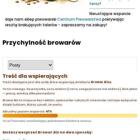
teraz
!
Nieustające wsparcie
daje nam sklep piwowarski
Centrum Piwowarstwa
pokrywając
resztę brakujących talarów - zapraszamy na zakupy!
Przychylność browarów
Treść dla wspierających
Treść dostępna jest dla osób, które wspierają działanie
Browar.Bizu
.
To nic nowego. Za wszystko, co tu widzisz (i za to, czego jeszcze nie widzisz), ktoś płaci
— pracą, wiedzą albo pieniędzmi.
Browar.Biz to miejsce bez reklam, sponsorów i ukrytych interesów. Istnieje wyłącznie
dzięki ludziom, którzy uznali, że warto.
Aktualny poziom wsparcia:
41%
To cel finansowy umożliwiający podstawowe działanie serwisu.
Możesz wesprzeć Browar.Biz na dwa sposoby: