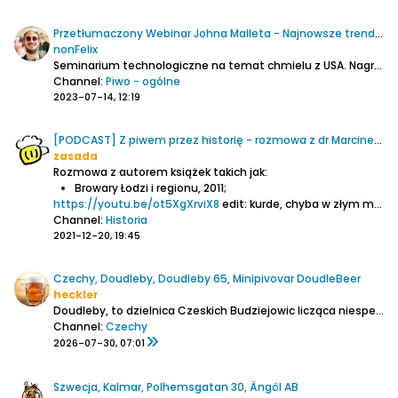
Przetłumaczony Webinar Johna Malleta - Najnowsze trendy w chmieleniu i marketingu
nonFelix
Seminarium technologiczne na temat chmielu z USA. Nagrano 26 maja 2023 r
Channel:
Piwo - ogólne
2023-07-14, 12:19
[PODCAST] Z piwem przez historię - rozmowa z dr Marcinem Szymańskim
zasada
Rozmowa z autorem książek takich jak:
Browary Łodzi i regionu, 2011;
https://youtu.be/ot5XgXrviX8
edit: kurde, chyba w złym miejscu umieściłem, bardziej do historii by pasowało.
Channel:
Historia
2021-12-20, 19:45
Czechy, Doudleby, Doudleby 65, Minipivovar DoudleBeer
heckler
Doudleby, to dzielnica Czeskich Budziejowic licząca niespełna 500 mieszkańców. To właśnie tam Radek Sedláček i Mirka Caplová zaczęli warzyć piwo dla swoich przyjaciół.
Channel:
Czechy
2026-07-30, 07:01
Szwecja, Kalmar, Polhemsgatan 30, Ängöl AB