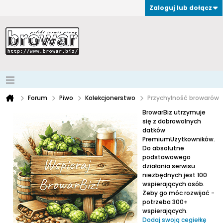
Zaloguj lub dołącz
Forum
Piwo
Kolekcjonerstwo
Przychylność browarów
BrowarBiz utrzymuje
się z dobrowolnych
datków
PremiumUżytkowników.
Do absolutne
podstawowego
działania serwisu
niezbędnych jest 100
wspierających osób.
Żeby go móc rozwijać -
potrzeba 300+
wspierających.
Dodaj swoją cegiełkę