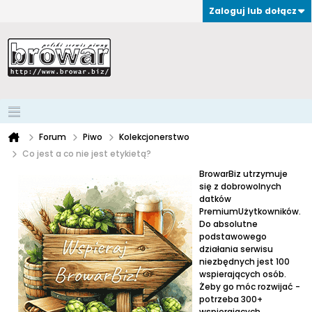
Zaloguj lub dołącz
Forum
Piwo
Kolekcjonerstwo
Co jest a co nie jest etykietą?
BrowarBiz utrzymuje
się z dobrowolnych
datków
PremiumUżytkowników.
Do absolutne
podstawowego
działania serwisu
niezbędnych jest 100
wspierających osób.
Żeby go móc rozwijać -
potrzeba 300+
wspierających.