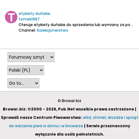
etykiety duńskie
tomek1987
Oferuje etykiety duńskie do sprzedania lub wymiany za podstawki lub etykiety polskie...
Channel:
Kolekcjonerstwo
2023-02-27, 20:25
© Browar.biz
Browar.biz: ©2000 - 2026, Pub.Net wszelkie prawa zastrzeżone |
Sprawdź nasze Centrum Piwowarstwa:
słód, chmiel, drożdże i sprzęt
do warzenia piwa w domu i w browarze
| Serwis przeznaczony
wyłącznie dla osób pełnoletnich.