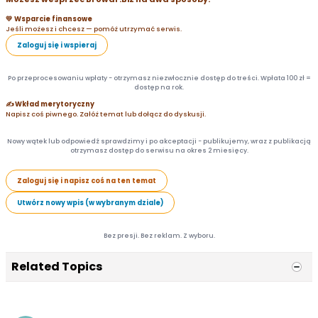
💛 Wsparcie finansowe
Jeśli możesz i chcesz — pomóż utrzymać serwis.
Zaloguj się i wspieraj
Po przeprocesowaniu wpłaty - otrzymasz niezwłocznie dostęp do treści. Wpłata 100 zł =
dostęp na rok.
✍️ Wkład merytoryczny
Napisz coś piwnego. Załóż temat lub dołącz do dyskusji.
Nowy wątek lub odpowiedź sprawdzimy i po akceptacji - publikujemy, wraz z publikacją
otrzymasz dostęp do serwisu na okres 2 miesięcy.
Zaloguj się i napisz coś na ten temat
Utwórz nowy wpis (w wybranym dziale)
Bez presji. Bez reklam. Z wyboru.
Related Topics