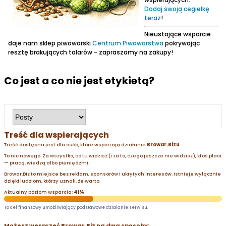
Dodaj swoją cegiełkę
teraz
!
Nieustające wsparcie
daje nam sklep piwowarski
Centrum Piwowarstwa
pokrywając
resztę brakujących talarów - zapraszamy na zakupy!
Co jest a co nie jest etykietą?
Treść dla wspierających
Treść dostępna jest dla osób, które wspierają działanie
Browar.Bizu
.
To nic nowego. Za wszystko, co tu widzisz (i za to, czego jeszcze nie widzisz), ktoś płaci
— pracą, wiedzą albo pieniędzmi.
Browar.Biz to miejsce bez reklam, sponsorów i ukrytych interesów. Istnieje wyłącznie
dzięki ludziom, którzy uznali, że warto.
Aktualny poziom wsparcia:
41%
To cel finansowy umożliwiający podstawowe działanie serwisu.
Możesz wesprzeć Browar.Biz na dwa sposoby: