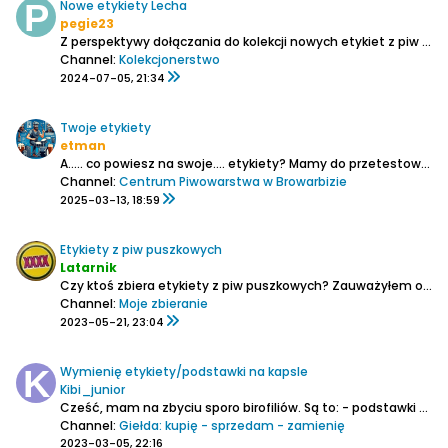
Nowe etykiety Lecha
pegie23
Z perspektywy dołączania do kolekcji nowych etykiet z piw Lech, jak je traktujecie? Na butelkach są teraz jakby dwie etykiety, jedna z napisem Lech, a druga z dużym L. Traktujecie je jako dwie etykiety i liczycie +2 do kolekcji? Czy jedną z nich traktujecie jako kontrę? Jeśli tak to którą?
Channel:
Kolekcjonerstwo
2024-07-05, 21:34
Twoje etykiety
etman
A..... co powiesz na swoje.... etykiety?
Mamy do przetestowania parę spraw przed wprowadzeniem do sklepu i potrzebujemy na wstępie kilku-kilkunastu ochotników, którzy nam pomogą i w efekcie otrzymają gratis za darmoszkie po pakieciku powiedzmy 20 szt. etykiet - dołożonych do zamówienia....
Channel:
Centrum Piwowarstwa w Browarbizie
2025-03-13, 18:59
Etykiety z piw puszkowych
Latarnik
Czy ktoś zbiera etykiety z piw puszkowych?
Zauważyłem ostatnio, ze wiele miejscowych piw ma etykiety, które dość łatwo się odklejają.
Channel:
Moje zbieranie
2023-05-21, 23:04
Wymienię etykiety/podstawki na kapsle
Kibi_junior
Cześć,
mam na zbyciu sporo birofiliów. Są to:
- podstawki polskie oraz zagraniczne
Channel:
Giełda: kupię - sprzedam - zamienię
2023-03-05, 22:16