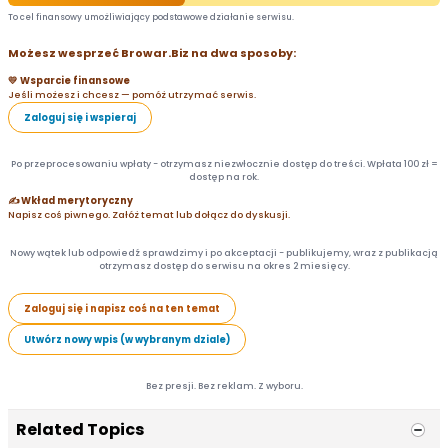
To cel finansowy umożliwiający podstawowe działanie serwisu.
Możesz wesprzeć Browar.Biz na dwa sposoby:
💛 Wsparcie finansowe
Jeśli możesz i chcesz — pomóż utrzymać serwis.
Zaloguj się i wspieraj
Po przeprocesowaniu wpłaty - otrzymasz niezwłocznie dostęp do treści. Wpłata 100 zł =
dostęp na rok.
✍️ Wkład merytoryczny
Napisz coś piwnego. Załóż temat lub dołącz do dyskusji.
Nowy wątek lub odpowiedź sprawdzimy i po akceptacji - publikujemy, wraz z publikacją
otrzymasz dostęp do serwisu na okres 2 miesięcy.
Zaloguj się i napisz coś na ten temat
Utwórz nowy wpis (w wybranym dziale)
Bez presji. Bez reklam. Z wyboru.
Related Topics