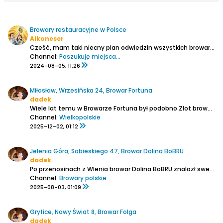
Browary restauracyjne w Polsce
Alkoneser
Cześć,
mam taki niecny plan odwiedzin wszystkich browarów restauracyjnych w Polsce, tylko problem stanowi ustalenie ich kompletnej listy. Już myślałem, że mi się to udało i takich miejsc jest 109, ale w zeszły weekend byłem w Giżycku i okazało się, że tam również jest minibrowar...
Channel:
Poszukuję miejsca...
2024-08-05, 11:26
Miłosław, Wrzesińska 24, Browar Fortuna
dadek
Wiele lat temu w Browarze Fortuna był podobno Zlot browar.biz, jednak na pewno w nim nie uczestniczyłem, więc nie było okazji do zwiedzenia tak zasłużonego browaru. Inna sprawa, że 15-20 lat temu był to jednak dużo mniejszy browar. Gdy 7 lat temu głównym piwowarem został Marcin Ostajewski...
Channel:
Wielkopolskie
2025-12-02, 01:12
Jelenia Góra, Sobieskiego 47, Browar Dolina BoBRU
dadek
Po przenosinach z Wlenia browar Dolina BoBRU znalazł swe miejsce w Jeleniej Górze w dawnej fabryce włókienniczej Anilux, jednak nie nad Bobrem, a tuż przy jego dopływie - rzece Kamienna. I to ona była przyczyną fatalnej powodzi we wrześniu 2024. Nikt się nie spodziewał, że płynąca dość...
Channel:
Browary polskie
2025-08-03, 01:09
Gryfice, Nowy Świat 8, Browar Folga
dadek