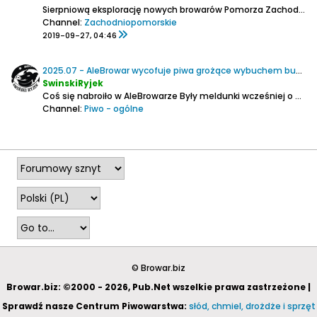
Sierpniową eksplorację nowych browarów Pomorza Zachodniego wypadło mi zakończyć 30.07.2019 w Gryficach. Browar Folga jest częścią dość sporego kompleksu hotelowo-restauracyjnego, powstałego na bazie dawnych magazynów, a oddalonego około 600 m od dworca kolejowego. Piętrowe budynki z czerwonej...
Channel:
Zachodniopomorskie
2019-09-27, 04:46
2025.07 - AleBrowar wycofuje piwa grożące wybuchem butelki
SwinskiRyjek
Coś się nabroiło w AleBrowarze
Były meldunki wcześniej o wycofaniu wybuchowych Mango Lassi ale wyszło tego więcej...
Channel:
Piwo - ogólne
2025-07-01, 17:05
© Browar.biz
Browar.biz: ©2000 - 2026, Pub.Net wszelkie prawa zastrzeżone |
Sprawdź nasze Centrum Piwowarstwa:
słód, chmiel, drożdże i sprzęt