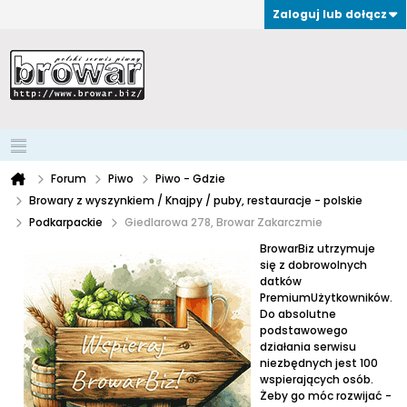
Zaloguj lub dołącz
Forum
Piwo
Piwo - Gdzie
Browary z wyszynkiem / Knajpy / puby, restauracje - polskie
Podkarpackie
Giedlarowa 278, Browar Zakarczmie
BrowarBiz utrzymuje
się z dobrowolnych
datków
PremiumUżytkowników.
Do absolutne
podstawowego
działania serwisu
niezbędnych jest 100
wspierających osób.
Żeby go móc rozwijać -