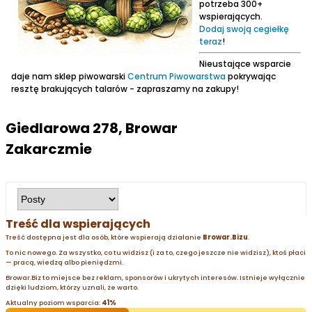
potrzeba 300+
wspierających.
Dodaj swoją cegiełkę
teraz
!
Nieustające wsparcie
daje nam sklep piwowarski
Centrum Piwowarstwa
pokrywając
resztę brakujących talarów - zapraszamy na zakupy!
Giedlarowa 278, Browar
Zakarczmie
Treść dla wspierających
Treść dostępna jest dla osób, które wspierają działanie
Browar.Bizu
.
To nic nowego. Za wszystko, co tu widzisz (i za to, czego jeszcze nie widzisz), ktoś płaci
— pracą, wiedzą albo pieniędzmi.
Browar.Biz to miejsce bez reklam, sponsorów i ukrytych interesów. Istnieje wyłącznie
dzięki ludziom, którzy uznali, że warto.
Aktualny poziom wsparcia:
41%