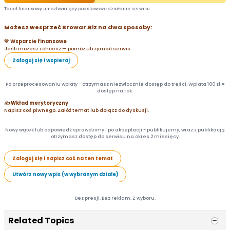
To cel finansowy umożliwiający podstawowe działanie serwisu.
Możesz wesprzeć Browar.Biz na dwa sposoby:
💛 Wsparcie finansowe
Jeśli możesz i chcesz — pomóż utrzymać serwis.
Zaloguj się i wspieraj
Po przeprocesowaniu wpłaty - otrzymasz niezwłocznie dostęp do treści. Wpłata 100 zł =
dostęp na rok.
✍️ Wkład merytoryczny
Napisz coś piwnego. Załóż temat lub dołącz do dyskusji.
Nowy wątek lub odpowiedź sprawdzimy i po akceptacji - publikujemy, wraz z publikacją
otrzymasz dostęp do serwisu na okres 2 miesięcy.
Zaloguj się i napisz coś na ten temat
Utwórz nowy wpis (w wybranym dziale)
Bez presji. Bez reklam. Z wyboru.
Related Topics