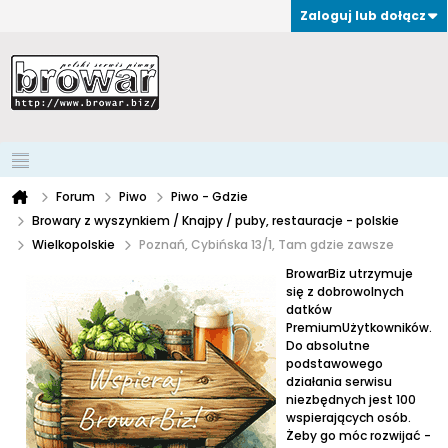
Zaloguj lub dołącz
Forum
Piwo
Piwo - Gdzie
Browary z wyszynkiem / Knajpy / puby, restauracje - polskie
Wielkopolskie
Poznań, Cybińska 13/1, Tam gdzie zawsze
BrowarBiz utrzymuje
się z dobrowolnych
datków
PremiumUżytkowników.
Do absolutne
podstawowego
działania serwisu
niezbędnych jest 100
wspierających osób.
Żeby go móc rozwijać -