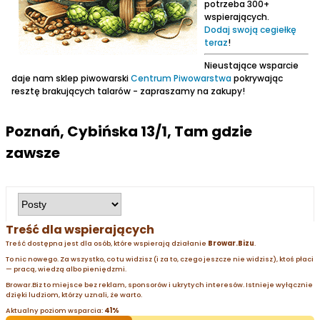
potrzeba 300+
wspierających.
Dodaj swoją cegiełkę
teraz
!
Nieustające wsparcie
daje nam sklep piwowarski
Centrum Piwowarstwa
pokrywając
resztę brakujących talarów - zapraszamy na zakupy!
Poznań, Cybińska 13/1, Tam gdzie
zawsze
Treść dla wspierających
Treść dostępna jest dla osób, które wspierają działanie
Browar.Bizu
.
To nic nowego. Za wszystko, co tu widzisz (i za to, czego jeszcze nie widzisz), ktoś płaci
— pracą, wiedzą albo pieniędzmi.
Browar.Biz to miejsce bez reklam, sponsorów i ukrytych interesów. Istnieje wyłącznie
dzięki ludziom, którzy uznali, że warto.
Aktualny poziom wsparcia:
41%