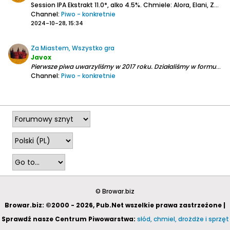
Session IPA
Ekstrakt 11.0*, alko 4.5%.
Chmiele: Alora, Elani, Zula.
Channel:
Piwo - konkretnie
2024-10-28, 15:34
Za Miastem, Wszystko gra
Javox
Pierwsze piwa uwarzyliśmy w 2017 roku. Działaliśmy w formule kontraktowej: piwa warzyliśmy według naszych receptur w zaprzyjaźnionych browarach.
Channel:
Piwo - konkretnie
2024-10-28, 15:19
© Browar.biz
Browar.biz: ©2000 - 2026, Pub.Net wszelkie prawa zastrzeżone |
Sprawdź nasze Centrum Piwowarstwa:
słód, chmiel, drożdże i sprzęt