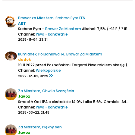
Browar za Miastem, Srebrna Pyra FES
ART
Srebrna Pyra –
Browar Za Miastem
Alkohol: 7,5% / °18 P / ? IBU
St
Channel:
Piwo - konkretnie
2025-11-04, 23:31
Rumianek, Południowa 14, Browar Za Miastem
dadek
19.11.2022 przed Poznańskimi Targami Piwa miałem okazję (w towarzystwie kilku kolegów z piwnej branży) odwiedzić jeden z najnowszych polskich browarów. Bo choć marka Za Miastem znana jest już od pięciu lat z kontraktów, to w tym roku piwa zaczęto warzyć u siebie. Zgodnie z nazwą browar...
Channel:
Wielkopolskie
2022-12-02, 01:29
Za Miastem, Chwila Szczęścia
Javox
Smooth Oat IPA o ekstrakcie 14.0% i alko 5.6%.
Chmiele: Ariana, Callista, Mandarina Bavaria.
Channel:
Piwo - konkretnie
2025-03-22, 21:48
Za Miastem, Piękny sen
Javox