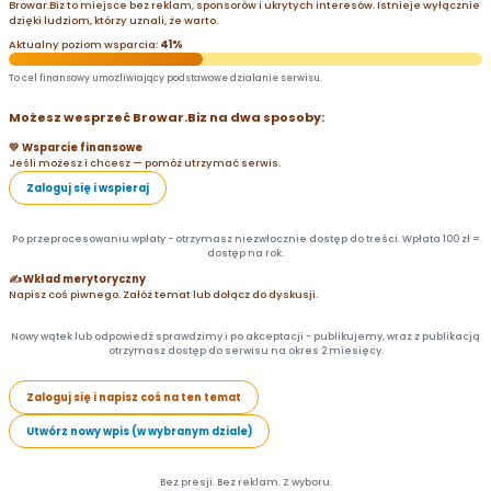
Browar.Biz to miejsce bez reklam, sponsorów i ukrytych interesów. Istnieje wyłącznie
dzięki ludziom, którzy uznali, że warto.
Aktualny poziom wsparcia:
41%
To cel finansowy umożliwiający podstawowe działanie serwisu.
Możesz wesprzeć Browar.Biz na dwa sposoby:
💛 Wsparcie finansowe
Jeśli możesz i chcesz — pomóż utrzymać serwis.
Zaloguj się i wspieraj
Po przeprocesowaniu wpłaty - otrzymasz niezwłocznie dostęp do treści. Wpłata 100 zł =
dostęp na rok.
✍️ Wkład merytoryczny
Napisz coś piwnego. Załóż temat lub dołącz do dyskusji.
Nowy wątek lub odpowiedź sprawdzimy i po akceptacji - publikujemy, wraz z publikacją
otrzymasz dostęp do serwisu na okres 2 miesięcy.
Zaloguj się i napisz coś na ten temat
Utwórz nowy wpis (w wybranym dziale)
Bez presji. Bez reklam. Z wyboru.