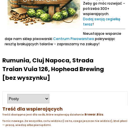
Żeby go móc rozwijać -
potrzeba 300+
wspierających.
Dodaj swoją cegiełkę
teraz
!
Nieustające wsparcie
daje nam sklep piwowarski
Centrum Piwowarstwa
pokrywając
resztę brakujących talarów - zapraszamy na zakupy!
Rumunia, Cluj Napoca, Strada
Traian Vuia 126, Hophead Brewing
[bez wyszynku]
Treść dla wspierających
Treść dostępna jest dla osób, które wspierają działanie
Browar.Bizu
.
To nic nowego. Za wszystko, co tu widzisz (i za to, czego jeszcze nie widzisz), ktoś płaci
— pracą, wiedzą albo pieniędzmi.