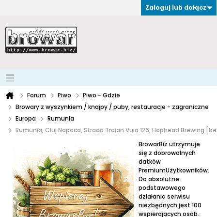
Zaloguj lub dołącz
Forum
Piwo
Piwo - Gdzie
Browary z wyszynkiem / knajpy / puby, restauracje - zagraniczne
Europa
Rumunia
Rumunia, Cluj Napoca, Strada Traian Vuia 126, Hophead Brewing [b
BrowarBiz utrzymuje
się z dobrowolnych
datków
PremiumUżytkowników.
Do absolutne
podstawowego
działania serwisu
niezbędnych jest 100
wspierających osób.