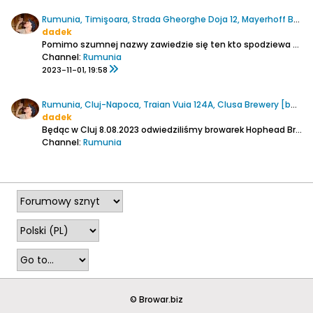
Rumunia, Timişoara, Strada Gheorghe Doja 12, Mayerhoff Brauerei
dadek
Pomimo szumnej nazwy zawiedzie się ten kto spodziewa się znaleźć tu browar. To po prostu nieduża knajpka w narożu starej stylowej kamienicy w odległości kilku minut jazdy tramwajem (3 przystanki) z głównego dworca kolejowego Timişoara Nord.
Channel:
Rumunia
2023-11-01, 19:58
Rumunia, Cluj-Napoca, Traian Vuia 124A, Clusa Brewery [bez wyszynku]
dadek
Będąc w Cluj 8.08.2023 odwiedziliśmy browarek Hophead Brewing
Channel:
Rumunia
2023-10-29, 22:04
© Browar.biz