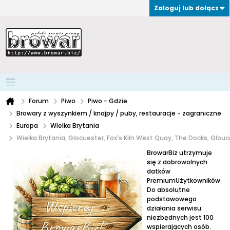
Zaloguj lub dołącz
Forum
Piwo
Piwo - Gdzie
Browary z wyszynkiem / knajpy / puby, restauracje - zagraniczne
Europa
Wielka Brytania
Wielka Brytania, Glocuester, Fox's Kiln West Quay, The Docks, Glou
BrowarBiz utrzymuje
się z dobrowolnych
datków
PremiumUżytkowników.
Do absolutne
podstawowego
działania serwisu
niezbędnych jest 100
wspierających osób.