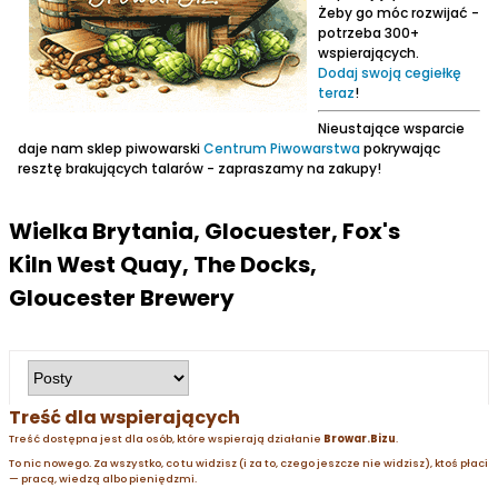
Żeby go móc rozwijać -
potrzeba 300+
wspierających.
Dodaj swoją cegiełkę
teraz
!
Nieustające wsparcie
daje nam sklep piwowarski
Centrum Piwowarstwa
pokrywając
resztę brakujących talarów - zapraszamy na zakupy!
Wielka Brytania, Glocuester, Fox's
Kiln West Quay, The Docks,
Gloucester Brewery
Treść dla wspierających
Treść dostępna jest dla osób, które wspierają działanie
Browar.Bizu
.
To nic nowego. Za wszystko, co tu widzisz (i za to, czego jeszcze nie widzisz), ktoś płaci
— pracą, wiedzą albo pieniędzmi.