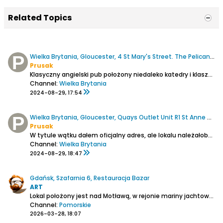
Related Topics
Wielka Brytania, Gloucester, 4 St Mary's Street. The Pelican Inn
Prusak
Klasyczny angielski pub położony niedaleko katedry i klasztoru w Gloucester, znanych przede wszystkim z tego, że kręcono tam sceny z Harrego Pottera (choć pewnie powinny być znane z innego powodu. Klientela złożona głównie z lokalsów, zróżnicowanych pod względem wiekowym i statusu społecznego,...
Channel:
Wielka Brytania
2024-08-29, 17:54
Wielka Brytania, Gloucester, Quays Outlet Unit R1 St Anne Walk, Brewhouse&KItchen
Prusak
W tytule wątku dałem oficjalny adres, ale lokalu należałoby szukać raczej pod Llanthony Road przy nabrzeżu kanału portowego.
Channel:
Wielka Brytania
2024-08-29, 18:47
Gdańsk, Szafarnia 6, Restauracja Bazar
ART
Lokal położony jest nad Motławą, w rejonie mariny jachtowej i Wyspy Spichrzów. W bezpośrednim sąsiedztwie znajdują się Długi Targ, Żuraw.Kilkadziesiąt metrów od Brovarnia Gdańsk.
Channel:
Pomorskie
2026-03-28, 18:07