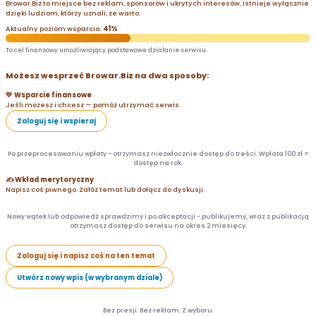
Browar.Biz to miejsce bez reklam, sponsorów i ukrytych interesów. Istnieje wyłącznie
dzięki ludziom, którzy uznali, że warto.
Aktualny poziom wsparcia:
41%
To cel finansowy umożliwiający podstawowe działanie serwisu.
Możesz wesprzeć Browar.Biz na dwa sposoby:
💛 Wsparcie finansowe
Jeśli możesz i chcesz — pomóż utrzymać serwis.
Zaloguj się i wspieraj
Po przeprocesowaniu wpłaty - otrzymasz niezwłocznie dostęp do treści. Wpłata 100 zł =
dostęp na rok.
✍️ Wkład merytoryczny
Napisz coś piwnego. Załóż temat lub dołącz do dyskusji.
Nowy wątek lub odpowiedź sprawdzimy i po akceptacji - publikujemy, wraz z publikacją
otrzymasz dostęp do serwisu na okres 2 miesięcy.
Zaloguj się i napisz coś na ten temat
Utwórz nowy wpis (w wybranym dziale)
Bez presji. Bez reklam. Z wyboru.