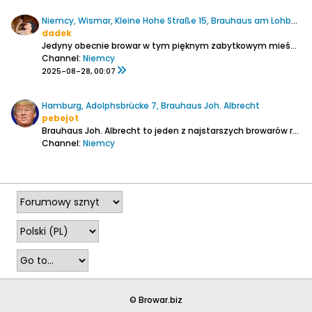
Niemcy, Wismar, Kleine Hohe Straße 15, Brauhaus am Lohberg
dadek
Jedyny obecnie browar w tym pięknym zabytkowym mieście, powstał w 1995 roku. Znajduje się naprzeciw jednego z portowych nabrzeży, w odległości 800 m od dworca kolejowego. 3-piętrowy (z poddaszem) szachulcowy budynek, gdzie konstrukcja z czarnych belek wypełniona jest czerwoną cegłą, datowany...
Channel:
Niemcy
2025-08-28, 00:07
Hamburg, Adolphsbrücke 7, Brauhaus Joh. Albrecht
pebejot
Brauhaus Joh. Albrecht to jeden z najstarszych browarów restauracyjnych w Hamburgu, założony w 1991 roku.
Channel:
Niemcy
2020-07-19, 13:08
© Browar.biz