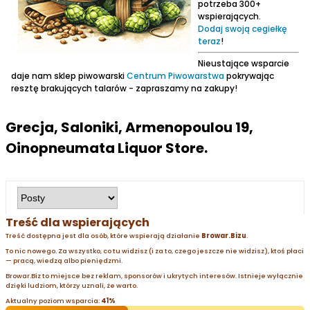
potrzeba 300+
wspierających.
Dodaj swoją cegiełkę
teraz
!
Nieustające wsparcie
daje nam sklep piwowarski
Centrum Piwowarstwa
pokrywając
resztę brakujących talarów - zapraszamy na zakupy!
Grecja, Saloniki, Armenopoulou 19,
Oinopneumata Liquor Store.
Treść dla wspierających
Treść dostępna jest dla osób, które wspierają działanie
Browar.Bizu
.
To nic nowego. Za wszystko, co tu widzisz (i za to, czego jeszcze nie widzisz), ktoś płaci
— pracą, wiedzą albo pieniędzmi.
Browar.Biz to miejsce bez reklam, sponsorów i ukrytych interesów. Istnieje wyłącznie
dzięki ludziom, którzy uznali, że warto.
Aktualny poziom wsparcia:
41%