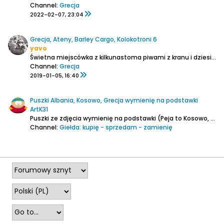
Channel:
Grecja
2022-02-07, 23:04
Grecja, Ateny, Barley Cargo, Kolokotroni 6
yavo
Świetna miejscówka z kilkunastoma piwami z kranu i dziesiątkami z butelkami. Niestety fotki nie wchodzą, postaram się dorzucić je za kilka dni. Pozdrowienia znad jaśminowej IPY i winogronowego ALE'a.
Channel:
Grecja
2019-01-05, 16:40
Puszki Albania, Kosowo, Grecja wymienię na podstawki
ArtK31
Puszki ze zdjęcia wymienię na podstawki (Peja to Kosowo, Amstel grecki, reszta Albania)....
Channel:
Giełda: kupię - sprzedam - zamienię
2018-07-03, 08:30