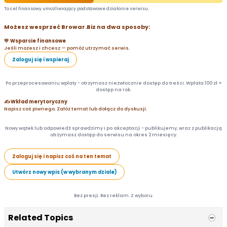
To cel finansowy umożliwiający podstawowe działanie serwisu.
Możesz wesprzeć Browar.Biz na dwa sposoby:
💛 Wsparcie finansowe
Jeśli możesz i chcesz — pomóż utrzymać serwis.
Zaloguj się i wspieraj
Po przeprocesowaniu wpłaty - otrzymasz niezwłocznie dostęp do treści. Wpłata 100 zł =
dostęp na rok.
✍️ Wkład merytoryczny
Napisz coś piwnego. Załóż temat lub dołącz do dyskusji.
Nowy wątek lub odpowiedź sprawdzimy i po akceptacji - publikujemy, wraz z publikacją
otrzymasz dostęp do serwisu na okres 2 miesięcy.
Zaloguj się i napisz coś na ten temat
Utwórz nowy wpis (w wybranym dziale)
Bez presji. Bez reklam. Z wyboru.
Related Topics