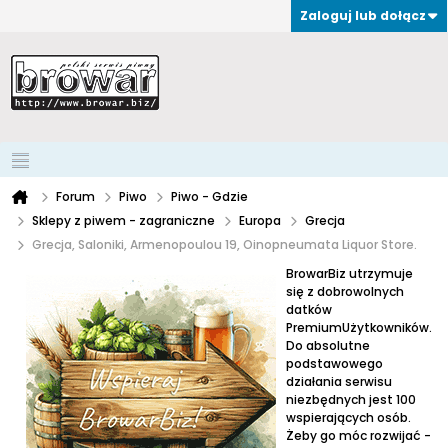
Zaloguj lub dołącz
Forum
Piwo
Piwo - Gdzie
Sklepy z piwem - zagraniczne
Europa
Grecja
Grecja, Saloniki, Armenopoulou 19, Oinopneumata Liquor Store.
BrowarBiz utrzymuje
się z dobrowolnych
datków
PremiumUżytkowników.
Do absolutne
podstawowego
działania serwisu
niezbędnych jest 100
wspierających osób.
Żeby go móc rozwijać -