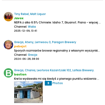
Tiny Rebel, Malt Liquor
Javox
NEIPA z alko 6.5%
Chmiele: Idaho 7, Ekuanot.
Piana - więcej na początku potem obwódka.
Channel:
Walia
2025-12-09, 13:41
Grecja, Ateny, Lemesou 3, Paragon Brewery
pebejot
Sporych rozmiarów browar regionalny z własnym wyszynkiem zlokalizowany z dala od centrum Aten, za to tuż przy stacji metra Agios Dimitrios czerwonej linii 2.
Channel:
Grecja
2024-06-28, 08:00
Grecja, Chania, Leoforos Kazantzaki 102, Lafkas Brewery.
bastion
Kreta wydawała mi się kiedyś z piwnego punktu widzenia wyspą jałową. Bo cóż tam w tym temacie mogło być ciekawego. Jakieś pseudopiwne Alfy czy inne wodniste lagery spijane na plaży i knajpkach za mocno zawyżone ceny?
3
Photos