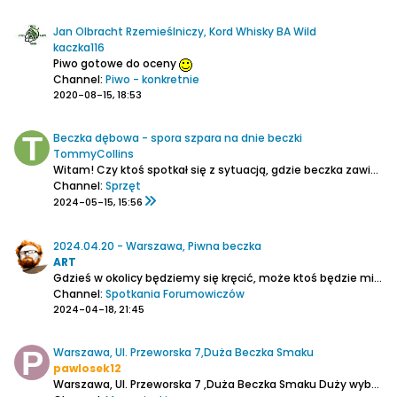
Jan Olbracht Rzemieślniczy, Kord Whisky BA Wild
kaczka116
Piwo gotowe do oceny
Channel:
Piwo - konkretnie
2020-08-15, 18:53
Beczka dębowa - spora szpara na dnie beczki
TommyCollins
Witam!
Czy ktoś spotkał się z sytuacją, gdzie beczka zawierała dość sporą szparę na dnie jak na załączonych obrazkach? Szpara rozciąga się na całą średnicę, ale przy jednym końcu jest ona dość spora. Jestem świadomy, że można beczkę uszczelnić, gdy zawiera szpary między...
Channel:
Sprzęt
2024-05-15, 15:56
2024.04.20 - Warszawa, Piwna beczka
ART
Gdzieś w okolicy będziemy się kręcić, może ktoś będzie miał ochotę na wspólne piwo w Piwnej Beczce.
Channel:
Spotkania Forumowiczów
2024-04-18, 21:45
Warszawa, Ul. Przeworska 7,Duża Beczka Smaku
pawlosek12
Warszawa, Ul. Przeworska 7 ,Duża Beczka Smaku
Duży wybór piw Maryesztadt i Błonie a nawet piwa z nalewaków.