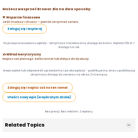
Możesz wesprzeć Browar.Biz na dwa sposoby:
💛 Wsparcie finansowe
Jeśli możesz i chcesz — pomóż utrzymać serwis.
Zaloguj się i wspieraj
Po przeprocesowaniu wpłaty - otrzymasz niezwłocznie dostęp do treści. Wpłata 100 zł =
dostęp na rok.
✍️ Wkład merytoryczny
Napisz coś piwnego. Załóż temat lub dołącz do dyskusji.
Nowy wątek lub odpowiedź sprawdzimy i po akceptacji - publikujemy, wraz z publikacją
otrzymasz dostęp do serwisu na okres 2 miesięcy.
Zaloguj się i napisz coś na ten temat
Utwórz nowy wpis (w wybranym dziale)
Bez presji. Bez reklam. Z wyboru.
Related Topics