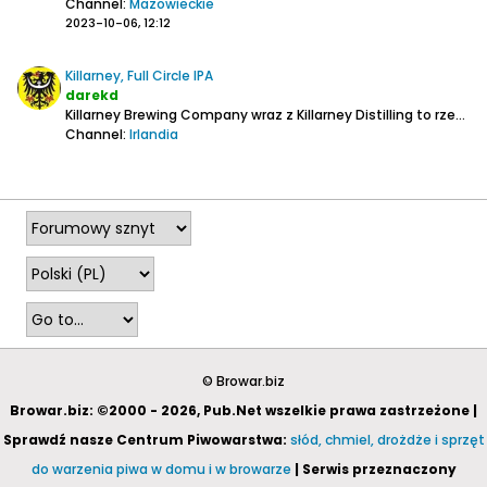
Channel:
Mazowieckie
2023-10-06, 12:12
Killarney, Full Circle IPA
darekd
Killarney Brewing Company wraz z Killarney Distilling to rzemieślniczy browar z destylarnią whiskey z Killarney w hrabstwie Kerry.
Channel:
Irlandia
2023-07-08, 23:00
© Browar.biz
Browar.biz: ©2000 - 2026, Pub.Net wszelkie prawa zastrzeżone |
Sprawdź nasze Centrum Piwowarstwa:
słód, chmiel, drożdże i sprzęt
do warzenia piwa w domu i w browarze
| Serwis przeznaczony