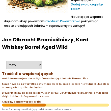
Dodaj swoją cegiełkę
teraz
!
Nieustające wsparcie
daje nam sklep piwowarski
Centrum Piwowarstwa
pokrywając
resztę brakujących talarów - zapraszamy na zakupy!
Jan Olbracht Rzemieślniczy, Kord
Whiskey Barrel Aged Wild
Treść dla wspierających
Treść dostępna jest dla osób, które wspierają działanie
Browar.Bizu
.
To nic nowego. Za wszystko, co tu widzisz (i za to, czego jeszcze nie widzisz), ktoś płaci
— pracą, wiedzą albo pieniędzmi.
Browar.Biz to miejsce bez reklam, sponsorów i ukrytych interesów. Istnieje wyłącznie
dzięki ludziom, którzy uznali, że warto.
Aktualny poziom wsparcia:
41%
To cel finansowy umożliwiający podstawowe działanie serwisu.