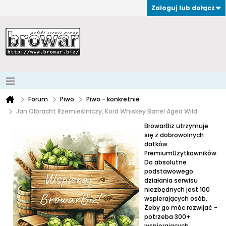
Zaloguj lub dołącz
Forum
Piwo
Piwo - konkretnie
Jan Olbracht Rzemieślniczy, Kord Whiskey Barrel Aged Wild
BrowarBiz utrzymuje
się z dobrowolnych
datków
PremiumUżytkowników.
Do absolutne
podstawowego
działania serwisu
niezbędnych jest 100
wspierających osób.
Żeby go móc rozwijać -
potrzeba 300+
wspierających.