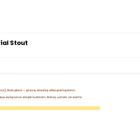
ial Stout
zisz), ktoś płaci — pracą, wiedzą albo pieniędzmi.
je wyłącznie dzięki ludziom, którzy uznali, że warto.