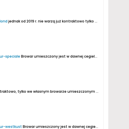
lond
jednak od 2019 r. nie warzą już kontraktowo tylko w dawnej cegielni w miejscowości Sint-Gillis-Waas we Flandrii...
ur-speciale
Browar umieszczony jest w dawnej cegielni w miejscowości Sint-Gillis-Waas we Flandrii...
własnym browarze umieszczonym w dawnej cegielnie w miejscowości Sint-Gillis-Waas...
our-westkust
Browar umieszczony jest w dawnej cegielni w miejscowości Sint-Gillis-Waas we Flandrii...