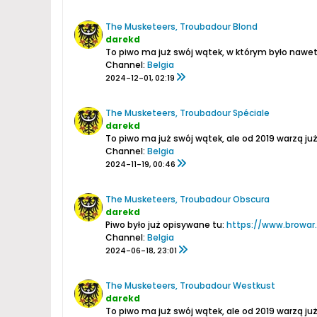
The Musketeers, Troubadour Blond
darekd
To piwo ma już swój wątek, w którym było naw
Channel:
Belgia
2024-12-01, 02:19
The Musketeers, Troubadour Spéciale
darekd
To piwo ma już swój wątek, ale od 2019 warzą już
Channel:
Belgia
2024-11-19, 00:46
The Musketeers, Troubadour Obscura
darekd
Piwo było już opisywane tu:
https://www.browar.
Channel:
Belgia
2024-06-18, 23:01
The Musketeers, Troubadour Westkust
darekd
To piwo ma już swój wątek, ale od 2019 warzą już