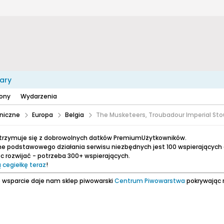
ary
zony
Wydarzenia
niczne
Europa
Belgia
The Musketeers, Troubadour Imperial Sto
utrzymuje się z dobrowolnych datków PremiumUżytkowników.
e podstawowego działania serwisu niezbędnych jest 100 wspierających
 rozwijać - potrzeba 300+ wspierających.
 cegiełkę teraz
!
 wsparcie daje nam sklep piwowarski
Centrum Piwowarstwa
pokrywając 