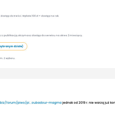
ostęp do treści. Wpłata 100 zł = dostęp na rok.
z z publikacją otrzymasz dostęp do serwisu na okres 2 miesięcy.
wybranym dziale)
am. Z wyboru.
.biz/forum/piwo/pi...oubadour-magma
jednak od 2019 r. nie warzą już kontraktowo tyl