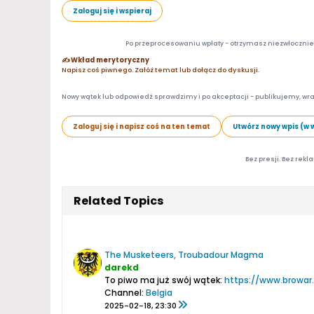
Zaloguj się i wspieraj
Po przeprocesowaniu wpłaty - otrzymasz niezwłocznie d
✍️ Wkład merytoryczny
Napisz coś piwnego. Załóż temat lub dołącz do dyskusji.
Nowy wątek lub odpowiedź sprawdzimy i po akceptacji - publikujemy, wra
Zaloguj się i napisz coś na ten temat
Utwórz nowy wpis (w 
Bez presji. Bez rekl
Related Topics
The Musketeers, Troubadour Magma
darekd
To piwo ma już swój wątek:
https://www.browar
Channel:
Belgia
2025-02-18, 23:30