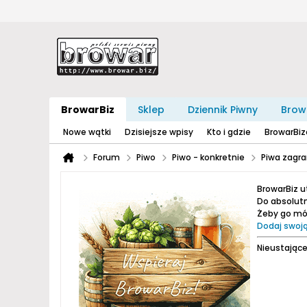
BrowarBiz
Sklep
Dziennik Piwny
Brow
Nowe wątki
Dzisiejsze wpisy
Kto i gdzie
BrowarBi
Forum
Piwo
Piwo - konkretnie
Piwa zagra
BrowarBiz 
Do absolutn
Żeby go móc
Dodaj swoją
Nieustające