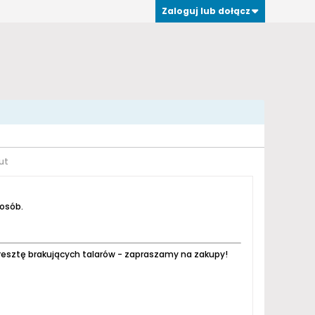
Zaloguj lub dołącz
ut
 osób.
resztę brakujących talarów - zapraszamy na zakupy!