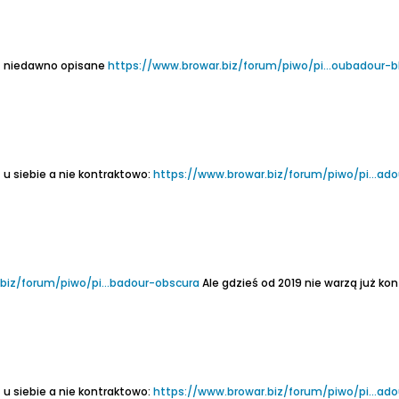
et niedawno opisane
https://www.browar.biz/forum/piwo/pi...oubadour-b
 u siebie a nie kontraktowo:
https://www.browar.biz/forum/piwo/pi...ado
biz/forum/piwo/pi...badour-obscura
Ale gdzieś od 2019 nie warzą już kontraktowo, tylko we 
 u siebie a nie kontraktowo:
https://www.browar.biz/forum/piwo/pi...ad