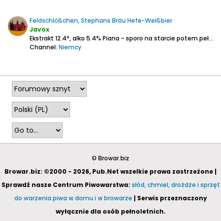
Feldschlößchen, Stephans Bräu Hefe-Weißbier
Javox
Ekstrakt 12.4*, alko 5.4%
Piana - sporo na starcie potem pełna warstewka.
Channel:
Niemcy
2023-11-23, 18:00
© Browar.biz
Browar.biz: ©2000 - 2026, Pub.Net wszelkie prawa zastrzeżone |
Sprawdź nasze Centrum Piwowarstwa:
słód, chmiel, drożdże i sprzęt
do warzenia piwa w domu i w browarze
| Serwis przeznaczony
wyłącznie dla osób pełnoletnich.