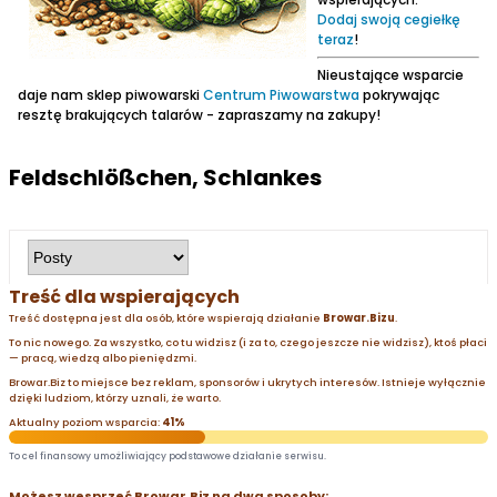
Dodaj swoją cegiełkę
teraz
!
Nieustające wsparcie
daje nam sklep piwowarski
Centrum Piwowarstwa
pokrywając
resztę brakujących talarów - zapraszamy na zakupy!
Feldschlößchen, Schlankes
Treść dla wspierających
Treść dostępna jest dla osób, które wspierają działanie
Browar.Bizu
.
To nic nowego. Za wszystko, co tu widzisz (i za to, czego jeszcze nie widzisz), ktoś płaci
— pracą, wiedzą albo pieniędzmi.
Browar.Biz to miejsce bez reklam, sponsorów i ukrytych interesów. Istnieje wyłącznie
dzięki ludziom, którzy uznali, że warto.
Aktualny poziom wsparcia:
41%
To cel finansowy umożliwiający podstawowe działanie serwisu.
Możesz wesprzeć Browar.Biz na dwa sposoby: