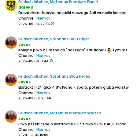
Feldschlößchen, Maternus Premium Export
darekd
Drezdeńska fabryka na półki naszego Aldi wrzuciła kolejne piwo.
Channel:
Niemcy
2026-05-13, 22:56
Feldschlößchen, Stephans Bräu Lager
Javox
Kolejne piwo z Drezna do "naszego" Kauflandu
Tym razem lager z ekstraktem 11.8*, a alko na poziomie 5.2%
Channel:
Niemcy
2025-05-19, 11:44
Feldschlößchen, Stephans Bräu Helles
Javox
Ekstrakt 11.2*, alko 4.9%
Piana - sporo, potem gruba warstwa.
La
Channel:
Niemcy
2025-03-09, 23:46
Feldschlößchen, Maternus Premium Weizen
Javox
Piwo pszeniczne o ekstrakcie 11.3* z alko 5.0% z ALDI.
Piana - sporo na długo.
Channel:
Niemcy
2024-10-31, 15:05