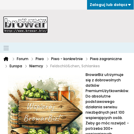
Zaloguj lub dołącz
Forum
Piwo
Piwo - konkretnie
Piwa zagraniczne
Europa
Niemcy
Feldschlößchen, Schlankes
BrowarBiz utrzymuje
się z dobrowolnych
datków
PremiumUżytkowników.
Do absolutne
podstawowego
działania serwisu
niezbędnych jest 100
wspierających osób.
Żeby go móc rozwijać -
potrzeba 300+
wspierających.