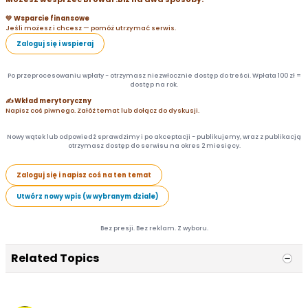
💛 Wsparcie finansowe
Jeśli możesz i chcesz — pomóż utrzymać serwis.
Zaloguj się i wspieraj
Po przeprocesowaniu wpłaty - otrzymasz niezwłocznie dostęp do treści. Wpłata 100 zł =
dostęp na rok.
✍️ Wkład merytoryczny
Napisz coś piwnego. Załóż temat lub dołącz do dyskusji.
Nowy wątek lub odpowiedź sprawdzimy i po akceptacji - publikujemy, wraz z publikacją
otrzymasz dostęp do serwisu na okres 2 miesięcy.
Zaloguj się i napisz coś na ten temat
Utwórz nowy wpis (w wybranym dziale)
Bez presji. Bez reklam. Z wyboru.
Related Topics