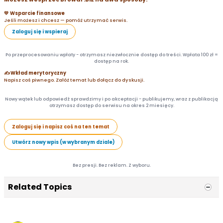
💛 Wsparcie finansowe
Jeśli możesz i chcesz — pomóż utrzymać serwis.
Zaloguj się i wspieraj
Po przeprocesowaniu wpłaty - otrzymasz niezwłocznie dostęp do treści. Wpłata 100 zł =
dostęp na rok.
✍️ Wkład merytoryczny
Napisz coś piwnego. Załóż temat lub dołącz do dyskusji.
Nowy wątek lub odpowiedź sprawdzimy i po akceptacji - publikujemy, wraz z publikacją
otrzymasz dostęp do serwisu na okres 2 miesięcy.
Zaloguj się i napisz coś na ten temat
Utwórz nowy wpis (w wybranym dziale)
Bez presji. Bez reklam. Z wyboru.
Related Topics