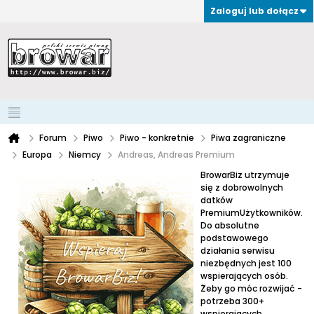
Zaloguj lub dołącz
Forum
Piwo
Piwo - konkretnie
Piwa zagraniczne
Europa
Niemcy
Andreas, Andreas Premium
BrowarBiz utrzymuje
się z dobrowolnych
datków
PremiumUżytkowników.
Do absolutne
podstawowego
działania serwisu
niezbędnych jest 100
wspierających osób.
Żeby go móc rozwijać -
potrzeba 300+
wspierających.