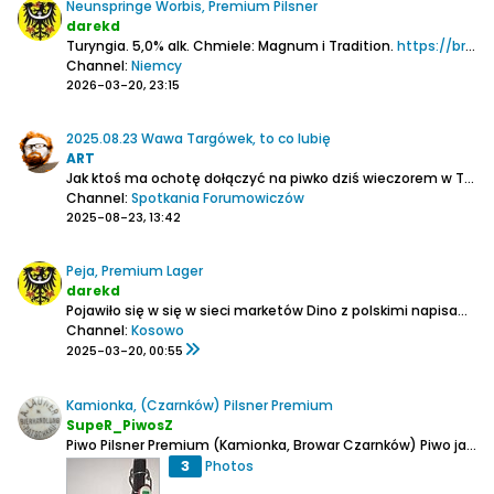
Neunspringe Worbis, Premium Pilsner
darekd
Turyngia. 5,0% alk. Chmiele: Magnum i Tradition.
https://brauerei-neunspringe.de/bier/premium-pilsner/
Channel:
Niemcy
2026-03-20, 23:15
2025.08.23 Wawa Targówek, to co lubię
ART
Jak ktoś ma ochotę dołączyć na piwko dziś wieczorem w
To co lubię
Channel:
Spotkania Forumowiczów
2025-08-23, 13:42
Peja, Premium Lager
darekd
Pojawiło się w się w sieci marketów Dino z polskimi napisami na butelkach (0,33 l.)
Channel:
Kosowo
2025-03-20, 00:55
Kamionka, (Czarnków) Pilsner Premium
SupeR_PiwosZ
Piwo Pilsner Premium (Kamionka, Browar Czarnków)
Piwo jasne, pasteryzowane.
3
Photos