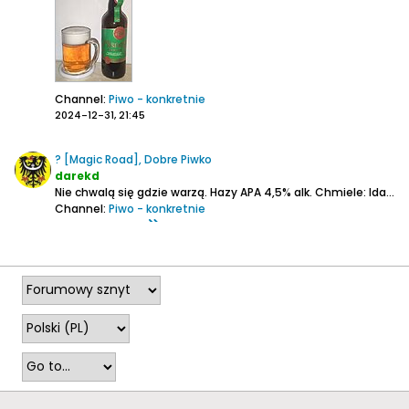
Channel:
Piwo - konkretnie
2024-12-31, 21:45
? [Magic Road], Dobre Piwko
darekd
Nie chwalą się gdzie warzą.
Hazy APA
4,5% alk.
Chmiele: Idaho7, Citra
Channel:
Piwo - konkretnie
2025-09-16, 22:18