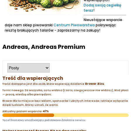
Dodaj swoją cegiełkę
teraz
!
Nieustające wsparcie
daje nam sklep piwowarski
Centrum Piwowarstwa
pokrywając
resztę brakujących talarów - zapraszamy na zakupy!
Andreas, Andreas Premium
Treść dla wspierających
Treść dostępna jest dla osób, które wspierają działanie
Browar.Bizu
.
To nic nowego. Za wszystko, co tu widzisz (i za to, czego jeszcze nie widzisz), ktoś płaci
— pracą, wiedzą albo pieniędzmi.
Browar.Biz to miejsce bez reklam, sponsorów i ukrytych interesów. Istnieje wyłącznie
dzięki ludziom, którzy uznali, że warto.
Aktualny poziom wsparcia:
41%
To cel finansowy umożliwiający podstawowe działanie serwisu.
Możesz wesprzeć Browar.Biz na dwa sposoby: