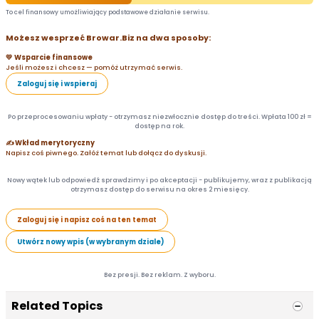
To cel finansowy umożliwiający podstawowe działanie serwisu.
Możesz wesprzeć Browar.Biz na dwa sposoby:
💛 Wsparcie finansowe
Jeśli możesz i chcesz — pomóż utrzymać serwis.
Zaloguj się i wspieraj
Po przeprocesowaniu wpłaty - otrzymasz niezwłocznie dostęp do treści. Wpłata 100 zł =
dostęp na rok.
✍️ Wkład merytoryczny
Napisz coś piwnego. Załóż temat lub dołącz do dyskusji.
Nowy wątek lub odpowiedź sprawdzimy i po akceptacji - publikujemy, wraz z publikacją
otrzymasz dostęp do serwisu na okres 2 miesięcy.
Zaloguj się i napisz coś na ten temat
Utwórz nowy wpis (w wybranym dziale)
Bez presji. Bez reklam. Z wyboru.
Related Topics