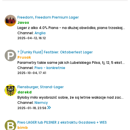
Freedom, Freedom Premium Lager
Javox
Lager z alko 4.0%
Piana - na dłużej obwódka, piana trzaskająca.
Channel:
Anglia
2025-04-12, 16:12
? [Funky Fluid] Festbier. Oktoberfest Lager
Prusak
Parametry takie same jak ich Lubelskiego Pilsa, tj, 12, 5 ekstrakt, 5, 2 alko.
Channel:
Piwo - konkretnie
2025-10-04, 17:41
Flensburger, Strand-Lager
darekd
Byłoby miło wyobrazić sobie, że są letnie wakacje nad zachodnią częścią Bałtyku i w okolicach Flensburga (land Szlezwik-Holsztyn zwany przez miejscowych Schleswig-Holstein) i popijać sobie na plaży nowość ze znanego browaru z tego miasta. Tą nowością jest Strand-Lager (Lager Plażowy)....
Channel:
Niemcy
2025-01-18, 23:56
Piwo LAGER lub PILSNER z ekstraktu Gozdawa + WES
bimb