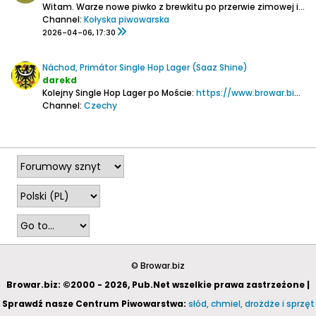
Witam.
Warze nowe piwko z brewkitu po przerwie zimowej i plan jest taki zamówiłem już ekstrakt jasny niechmielony WES i GOZDAWA lager nachmielony do tego w zestawie są chyba drożdże W 35.
Channel:
Kołyska piwowarska
2026-04-06, 17:30
Náchod, Primátor Single Hop Lager (Saaz Shine)
darekd
Kolejny Single Hop Lager po Moście:
https://www.browar.biz/forum/piwo/pi...hop-lager-most
Channel:
Czechy
2023-09-25, 22:54
© Browar.biz
Browar.biz: ©2000 - 2026, Pub.Net wszelkie prawa zastrzeżone |
Sprawdź nasze Centrum Piwowarstwa:
słód, chmiel, drożdże i sprzęt