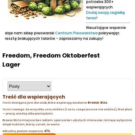
potrzeba 300+
wspierających.
Dodaj swoją cegiełkę
teraz
!
Nieustające wsparcie
daje nam sklep piwowarski
Centrum Piwowarstwa
pokrywając
resztę brakujących talarów - zapraszamy na zakupy!
Freedom, Freedom Oktoberfest
Lager
Treść dla wspierających
Treść dostępna jest dla osób, które wspierają działanie
Browar.Bizu
.
To nic nowego. Za wszystko, co tu widzisz (i za to, czego jeszcze nie widzisz), ktoś płaci
— pracą, wiedzą albo pieniędzmi.
Browar.Biz to miejsce bez reklam, sponsorów i ukrytych interesów. Istnieje wyłącznie
dzięki ludziom, którzy uznali, że warto.
Aktualny poziom wsparcia:
41%