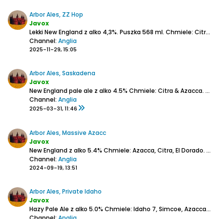
Arbor Ales, ZZ Hop
Javox
Lekki New England z alko 4,3%. Puszka 568 ml.
Chmiele: Citra, Mosaic.
Channel:
Anglia
2025-11-29, 15:05
Arbor Ales, Saskadena
Javox
New England pale ale z alko 4.5%
Chmiele: Citra & Azacca.
Pian
Channel:
Anglia
2025-03-31, 11:46
Arbor Ales, Massive Azacc
Javox
New England z alko 5.4%
Chmiele: Azacca, Citra, El Dorado.
Pia
Channel:
Anglia
2024-09-19, 13:51
Arbor Ales, Private Idaho
Javox
Hazy Pale Ale z alko 5.0%
Chmiele: Idaho 7, Simcoe, Azacca, Talus.
Channel:
Anglia