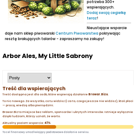
potrzeba 300+
wspierających.
Dodaj swoją cegiełkę
teraz
!
Nieustające wsparcie
daje nam sklep piwowarski
Centrum Piwowarstwa
pokrywając
resztę brakujących talarów - zapraszamy na zakupy!
Arbor Ales, My Little Sabrony
Treść dla wspierających
Treść dostępna jest dla osób, które wspierają działanie
Browar.Bizu
.
To nic nowego. Za wszystko, co tu widzisz (i za to, czego jeszcze nie widzisz), ktoś płaci
— pracą, wiedzą albo pieniędzmi.
Browar.Biz to miejsce bez reklam, sponsorów i ukrytych interesów. Istnieje wyłącznie
dzięki ludziom, którzy uznali, że warto.
Aktualny poziom wsparcia:
41%
To cel finansowy umożliwiający podstawowe działanie serwisu.