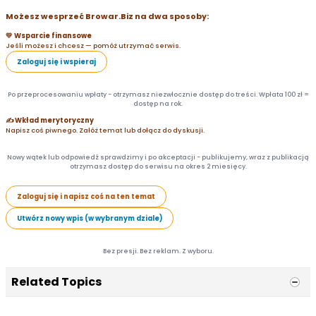
Możesz wesprzeć Browar.Biz na dwa sposoby:
💛 Wsparcie finansowe
Jeśli możesz i chcesz — pomóż utrzymać serwis.
Zaloguj się i wspieraj
Po przeprocesowaniu wpłaty - otrzymasz niezwłocznie dostęp do treści. Wpłata 100 zł =
dostęp na rok.
✍️ Wkład merytoryczny
Napisz coś piwnego. Załóż temat lub dołącz do dyskusji.
Nowy wątek lub odpowiedź sprawdzimy i po akceptacji - publikujemy, wraz z publikacją
otrzymasz dostęp do serwisu na okres 2 miesięcy.
Zaloguj się i napisz coś na ten temat
Utwórz nowy wpis (w wybranym dziale)
Bez presji. Bez reklam. Z wyboru.
Related Topics