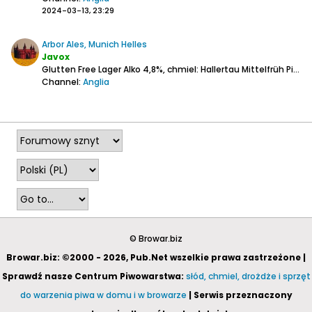
2024-03-13, 23:29
Arbor Ales, Munich Helles
Javox
Glutten Free Lager
Alko 4,8%, chmiel: Hallertau Mittelfrüh
Piana - na dłużej pełna warstewka.
Channel:
Anglia
2022-12-28, 18:09
© Browar.biz
Browar.biz: ©2000 - 2026, Pub.Net wszelkie prawa zastrzeżone |
Sprawdź nasze Centrum Piwowarstwa:
słód, chmiel, drożdże i sprzęt
do warzenia piwa w domu i w browarze
| Serwis przeznaczony