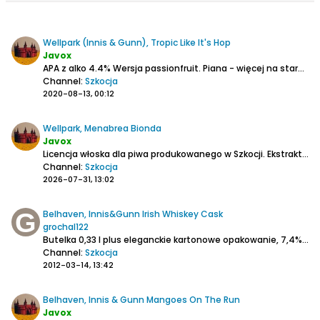
Wellpark (Innis & Gunn), Tropic Like It's Hop
Javox
APA z alko 4.4%
Wersja passionfruit.
Piana - więcej na starcie potem cienka warstewka.
Channel:
Szkocja
2020-08-13, 00:12
Wellpark, Menabrea Bionda
Javox
Licencja włoska dla piwa produkowanego w Szkocji.
Ekstrakt 11.2*, alko 4.8%, IBU 22.
Channel:
Szkocja
2026-07-31, 13:02
Belhaven, Innis&Gunn Irish Whiskey Cask
grochal122
Butelka 0,33 l plus eleganckie kartonowe opakowanie, 7,4% alc.
Channel:
Szkocja
2012-03-14, 13:42
Belhaven, Innis & Gunn Mangoes On The Run
Javox