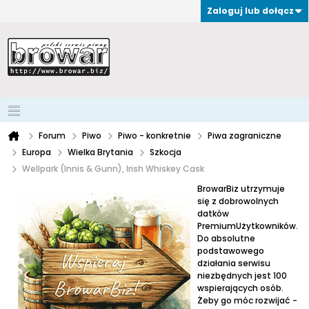
Zaloguj lub dołącz
Forum
Piwo
Piwo - konkretnie
Piwa zagraniczne
Europa
Wielka Brytania
Szkocja
Wellpark (Innis & Gunn), Irish Whiskey Cask
BrowarBiz utrzymuje
się z dobrowolnych
datków
PremiumUżytkowników.
Do absolutne
podstawowego
działania serwisu
niezbędnych jest 100
wspierających osób.
Żeby go móc rozwijać -