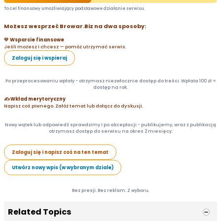
To cel finansowy umożliwiający podstawowe działanie serwisu.
Możesz wesprzeć Browar.Biz na dwa sposoby:
💛 Wsparcie finansowe
Jeśli możesz i chcesz — pomóż utrzymać serwis.
Zaloguj się i wspieraj
Po przeprocesowaniu wpłaty - otrzymasz niezwłocznie dostęp do treści. Wpłata 100 zł =
dostęp na rok.
✍️ Wkład merytoryczny
Napisz coś piwnego. Załóż temat lub dołącz do dyskusji.
Nowy wątek lub odpowiedź sprawdzimy i po akceptacji - publikujemy, wraz z publikacją
otrzymasz dostęp do serwisu na okres 2 miesięcy.
Zaloguj się i napisz coś na ten temat
Utwórz nowy wpis (w wybranym dziale)
Bez presji. Bez reklam. Z wyboru.
Related Topics