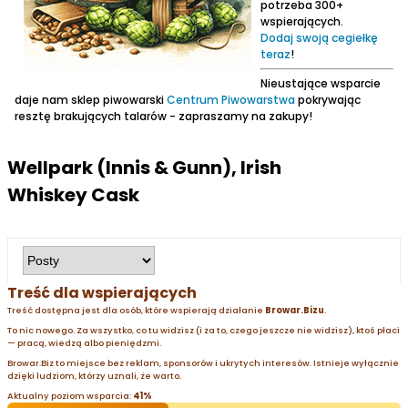
potrzeba 300+
wspierających.
Dodaj swoją cegiełkę
teraz
!
Nieustające wsparcie
daje nam sklep piwowarski
Centrum Piwowarstwa
pokrywając
resztę brakujących talarów - zapraszamy na zakupy!
Wellpark (Innis & Gunn), Irish
Whiskey Cask
Treść dla wspierających
Treść dostępna jest dla osób, które wspierają działanie
Browar.Bizu
.
To nic nowego. Za wszystko, co tu widzisz (i za to, czego jeszcze nie widzisz), ktoś płaci
— pracą, wiedzą albo pieniędzmi.
Browar.Biz to miejsce bez reklam, sponsorów i ukrytych interesów. Istnieje wyłącznie
dzięki ludziom, którzy uznali, że warto.
Aktualny poziom wsparcia:
41%