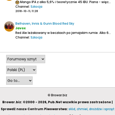
Mango IPA z alko 5,6% i teoretycznie 45 IBU.
Piana - więcej na początku potem obwódka.
Channel:
Szkocja
2018-10-11, 11:28
Belhaven, Innis & Gunn Blood Red Sky
Javox
Red Ale leżakowany w beczkach po jamajskim rumie.
Alko 6,8% i IBU 30.
Channel:
Szkocja
2018-09-19, 12:25
© Browar.biz
Browar.biz: ©2000 - 2026, Pub.Net wszelkie prawa zastrzeżone |
Sprawdź nasze Centrum Piwowarstwa:
słód, chmiel, drożdże i sprzęt