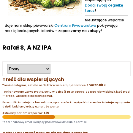
Dodaj swoją cegiełkę
teraz
!
Nieustające wsparcie
daje nam sklep piwowarski
Centrum Piwowarstwa
pokrywając
resztę brakujących talarów - zapraszamy na zakupy!
Rafał S, A NZ IPA
Treść dla wspierających
Treść dostępna jest dla osób, które wspierają działanie
Browar.Bizu
.
To nic nowego. Za wszystko, co tu widzisz (i za to, czego jeszcze nie widzisz), ktoś płaci
— pracą, wiedzą albo pieniędzmi.
Browar.Biz to miejsce bez reklam, sponsorów i ukrytych interesów. Istnieje wyłącznie
dzięki ludziom, którzy uznali, że warto.
Aktualny poziom wsparcia:
41%
To cel finansowy umożliwiający podstawowe działanie serwisu.
Możesz wesprzeć Browar.Biz na dwa sposoby: