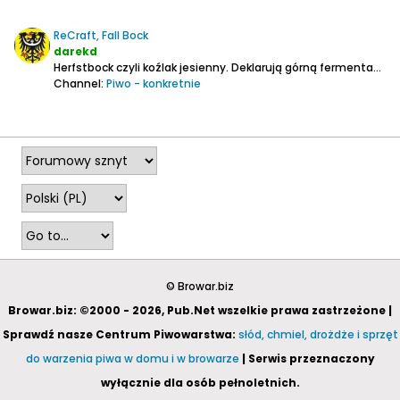
ReCraft, Fall Bock
darekd
Herfstbock czyli koźlak jesienny. Deklarują górną fermentację.
Channel:
Piwo - konkretnie
2026-02-07, 01:05
© Browar.biz
Browar.biz: ©2000 - 2026, Pub.Net wszelkie prawa zastrzeżone |
Sprawdź nasze Centrum Piwowarstwa:
słód, chmiel, drożdże i sprzęt
do warzenia piwa w domu i w browarze
| Serwis przeznaczony
wyłącznie dla osób pełnoletnich.