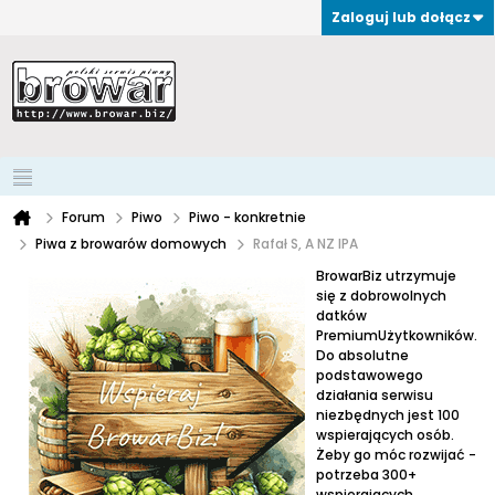
Zaloguj lub dołącz
Forum
Piwo
Piwo - konkretnie
Piwa z browarów domowych
Rafał S, A NZ IPA
BrowarBiz utrzymuje
się z dobrowolnych
datków
PremiumUżytkowników.
Do absolutne
podstawowego
działania serwisu
niezbędnych jest 100
wspierających osób.
Żeby go móc rozwijać -
potrzeba 300+
wspierających.