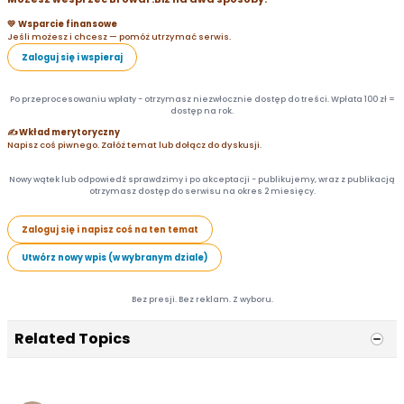
💛 Wsparcie finansowe
Jeśli możesz i chcesz — pomóż utrzymać serwis.
Zaloguj się i wspieraj
Po przeprocesowaniu wpłaty - otrzymasz niezwłocznie dostęp do treści. Wpłata 100 zł =
dostęp na rok.
✍️ Wkład merytoryczny
Napisz coś piwnego. Załóż temat lub dołącz do dyskusji.
Nowy wątek lub odpowiedź sprawdzimy i po akceptacji - publikujemy, wraz z publikacją
otrzymasz dostęp do serwisu na okres 2 miesięcy.
Zaloguj się i napisz coś na ten temat
Utwórz nowy wpis (w wybranym dziale)
Bez presji. Bez reklam. Z wyboru.
Related Topics