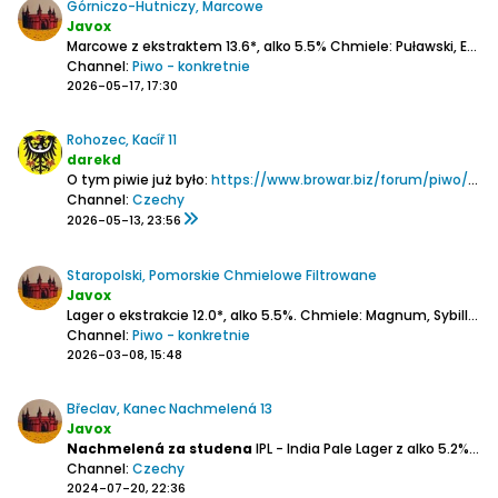
Górniczo-Hutniczy, Marcowe
Javox
Marcowe z ekstraktem 13.6*, alko 5.5%
Chmiele: Puławski, Eksp. 2
Channel:
Piwo - konkretnie
2026-05-17, 17:30
Rohozec, Kacíř 11
darekd
O tym piwie już było:
https://www.browar.biz/forum/piwo/pi...zimni-lezak-11
Channel:
Czechy
2026-05-13, 23:56
Staropolski, Pomorskie Chmielowe Filtrowane
Javox
Lager o ekstrakcie 12.0*, alko 5.5%.
Chmiele: Magnum, Sybilla Hallertauer Tradition, Citra.
Channel:
Piwo - konkretnie
2026-03-08, 15:48
Břeclav, Kanec Nachmelená 13
Javox
Nachmelená za studena
IPL - India Pale Lager z alko 5.2% (ekstarkt 13*)
Channel:
Czechy
2024-07-20, 22:36