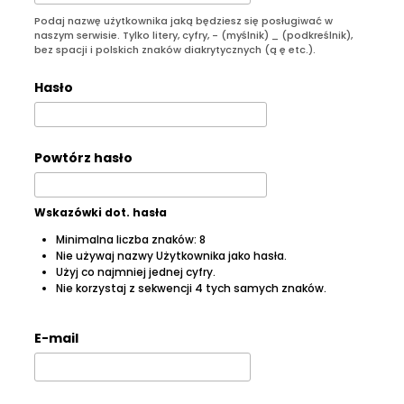
Podaj nazwę użytkownika jaką będziesz się posługiwać w
naszym serwisie. Tylko litery, cyfry, - (myślnik) _ (podkreślnik),
bez spacji i polskich znaków diakrytycznych (ą ę etc.).
Hasło
Powtórz hasło
Wskazówki dot. hasła
Minimalna liczba znaków: 8
Nie używaj nazwy Użytkownika jako hasła.
Użyj co najmniej jednej cyfry.
Nie korzystaj z sekwencji 4 tych samych znaków.
E-mail