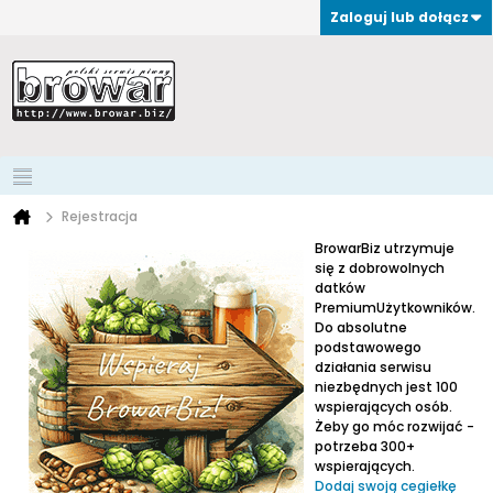
Zaloguj lub dołącz
Rejestracja
BrowarBiz utrzymuje
się z dobrowolnych
datków
PremiumUżytkowników.
Do absolutne
podstawowego
działania serwisu
niezbędnych jest 100
wspierających osób.
Żeby go móc rozwijać -
potrzeba 300+
wspierających.
Dodaj swoją cegiełkę