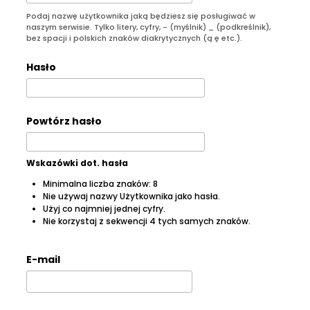
Podaj nazwę użytkownika jaką będziesz się posługiwać w
naszym serwisie. Tylko litery, cyfry, - (myślnik) _ (podkreślnik),
bez spacji i polskich znaków diakrytycznych (ą ę etc.).
Hasło
Powtórz hasło
Wskazówki dot. hasła
Minimalna liczba znaków: 8
Nie używaj nazwy Użytkownika jako hasła.
Użyj co najmniej jednej cyfry.
Nie korzystaj z sekwencji 4 tych samych znaków.
E-mail