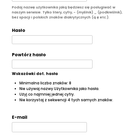
Podaj nazwę użytkownika jaką będziesz się posługiwać w
naszym serwisie. Tylko litery, cyfry, - (myślnik) _ (podkreślnik),
bez spacji i polskich znaków diakrytycznych (ą ę etc.).
Hasło
Powtórz hasło
Wskazówki dot. hasła
Minimalna liczba znaków: 8
Nie używaj nazwy Użytkownika jako hasła.
Użyj co najmniej jednej cyfry.
Nie korzystaj z sekwencji 4 tych samych znaków.
E-mail