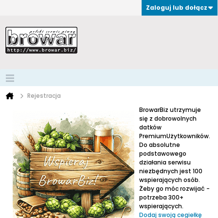
Zaloguj lub dołącz
Rejestracja
BrowarBiz utrzymuje
się z dobrowolnych
datków
PremiumUżytkowników.
Do absolutne
podstawowego
działania serwisu
niezbędnych jest 100
wspierających osób.
Żeby go móc rozwijać -
potrzeba 300+
wspierających.
Dodaj swoją cegiełkę