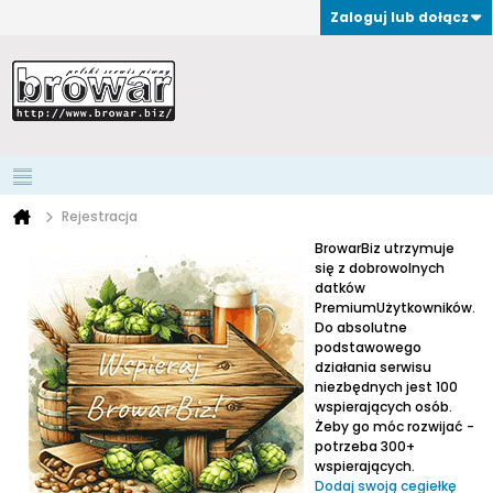
Zaloguj lub dołącz
Rejestracja
BrowarBiz utrzymuje
się z dobrowolnych
datków
PremiumUżytkowników.
Do absolutne
podstawowego
działania serwisu
niezbędnych jest 100
wspierających osób.
Żeby go móc rozwijać -
potrzeba 300+
wspierających.
Dodaj swoją cegiełkę