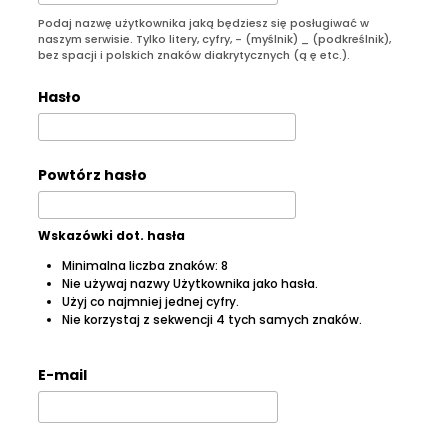
Podaj nazwę użytkownika jaką będziesz się posługiwać w
naszym serwisie. Tylko litery, cyfry, - (myślnik) _ (podkreślnik),
bez spacji i polskich znaków diakrytycznych (ą ę etc.).
Hasło
Powtórz hasło
Wskazówki dot. hasła
Minimalna liczba znaków: 8
Nie używaj nazwy Użytkownika jako hasła.
Użyj co najmniej jednej cyfry.
Nie korzystaj z sekwencji 4 tych samych znaków.
E-mail