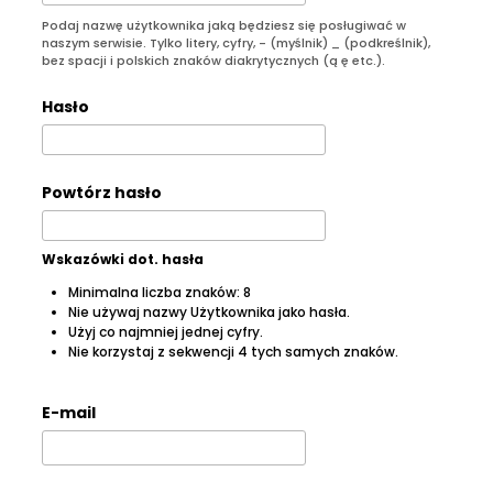
Podaj nazwę użytkownika jaką będziesz się posługiwać w
naszym serwisie. Tylko litery, cyfry, - (myślnik) _ (podkreślnik),
bez spacji i polskich znaków diakrytycznych (ą ę etc.).
Hasło
Powtórz hasło
Wskazówki dot. hasła
Minimalna liczba znaków: 8
Nie używaj nazwy Użytkownika jako hasła.
Użyj co najmniej jednej cyfry.
Nie korzystaj z sekwencji 4 tych samych znaków.
E-mail