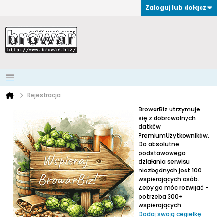
Zaloguj lub dołącz
Rejestracja
BrowarBiz utrzymuje
się z dobrowolnych
datków
PremiumUżytkowników.
Do absolutne
podstawowego
działania serwisu
niezbędnych jest 100
wspierających osób.
Żeby go móc rozwijać -
potrzeba 300+
wspierających.
Dodaj swoją cegiełkę