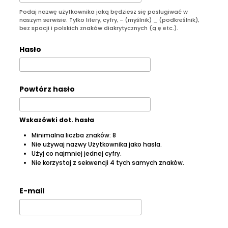
Podaj nazwę użytkownika jaką będziesz się posługiwać w
naszym serwisie. Tylko litery, cyfry, - (myślnik) _ (podkreślnik),
bez spacji i polskich znaków diakrytycznych (ą ę etc.).
Hasło
Powtórz hasło
Wskazówki dot. hasła
Minimalna liczba znaków: 8
Nie używaj nazwy Użytkownika jako hasła.
Użyj co najmniej jednej cyfry.
Nie korzystaj z sekwencji 4 tych samych znaków.
E-mail