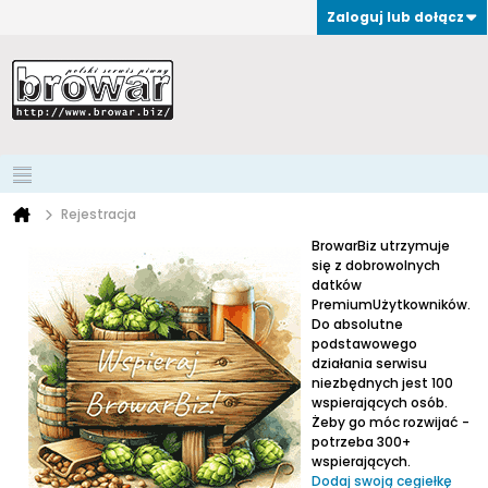
Zaloguj lub dołącz
Rejestracja
BrowarBiz utrzymuje
się z dobrowolnych
datków
PremiumUżytkowników.
Do absolutne
podstawowego
działania serwisu
niezbędnych jest 100
wspierających osób.
Żeby go móc rozwijać -
potrzeba 300+
wspierających.
Dodaj swoją cegiełkę