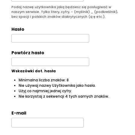
Podaj nazwę użytkownika jaką będziesz się posługiwać w
naszym serwisie. Tylko litery, cyfry, - (myślnik) _ (podkreślnik),
bez spacji i polskich znaków diakrytycznych (ą ę etc.).
Hasło
Powtórz hasło
Wskazówki dot. hasła
Minimalna liczba znaków: 8
Nie używaj nazwy Użytkownika jako hasła.
Użyj co najmniej jednej cyfry.
Nie korzystaj z sekwencji 4 tych samych znaków.
E-mail