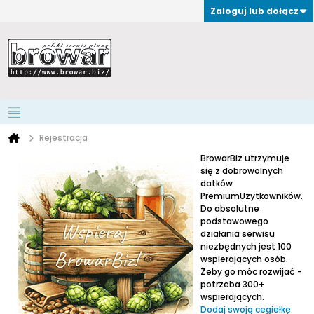
Zaloguj lub dołącz
Rejestracja
BrowarBiz utrzymuje
się z dobrowolnych
datków
PremiumUżytkowników.
Do absolutne
podstawowego
działania serwisu
niezbędnych jest 100
wspierających osób.
Żeby go móc rozwijać -
potrzeba 300+
wspierających.
Dodaj swoją cegiełkę