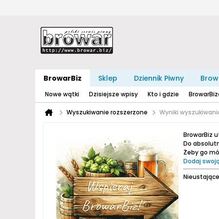
BrowarBiz
Sklep
Dziennik Piwny
Brow
Nowe wątki
Dzisiejsze wpisy
Kto i gdzie
BrowarBi
Wyszukiwanie rozszerzone
Wyniki wyszukiwani
BrowarBiz 
Do absolutn
Żeby go móc
Dodaj swoją
Nieustające