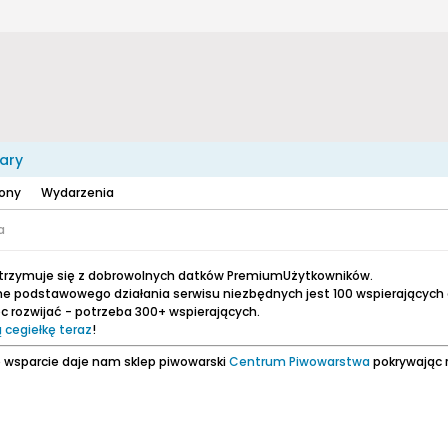
ary
zony
Wydarzenia
a
utrzymuje się z dobrowolnych datków PremiumUżytkowników.
e podstawowego działania serwisu niezbędnych jest 100 wspierających
 rozwijać - potrzeba 300+ wspierających.
 cegiełkę teraz
!
 wsparcie daje nam sklep piwowarski
Centrum Piwowarstwa
pokrywając 