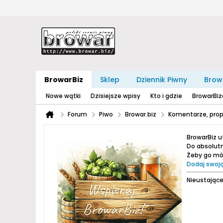
BrowarBiz
Sklep
Dziennik Piwny
Brow
Nowe wątki
Dzisiejsze wpisy
Kto i gdzie
BrowarBi
Forum
Piwo
Browar.biz
Komentarze, prop
BrowarBiz 
Do absolutn
Żeby go móc
Dodaj swoją
Nieustające