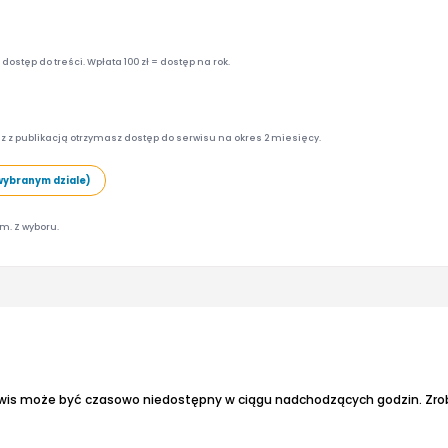
ostęp do treści. Wpłata 100 zł = dostęp na rok.
z z publikacją otrzymasz dostęp do serwisu na okres 2 miesięcy.
wybranym dziale)
am. Z wyboru.
wis może być czasowo niedostępny w ciągu nadchodzących godzin. Zrobił