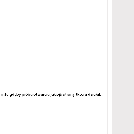
Z wczoraj na dzisiaj aktualizowana była spora część oprogramowania na serwerze i coś gdzieś może nie działać. Proszę o info gdyby próba otwarcia jakiejś strony (która działała tuż przed aktualizacją) kończyła się wywalaniem błędów lub pokazywała się w ogóle pusta strona....