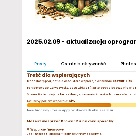
2025.02.09 - aktualizacja oprogr
Posty
Ostatnia aktywność
Photos
Treść dla wspierających
Treść dostępna jest dla osób, które wspierają działanie
Browar.Bizu
.
To nic nowego. Za wszystko, co tu widzisz (i za to, czego jeszcze nie wid
Browar.Biz to miejsce bez reklam, sponsorów i ukrytych interesów. Istnie
Aktualny poziom wsparcia:
41%
To cel finansowy umożliwiający podstawowe działanie serwisu.
Możesz wesprzeć Browar.Biz na dwa sposoby:
💛 Wsparcie finansowe
Jeśli możesz i chcesz — pomóż utrzymać serwis.