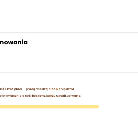
amowania
zisz), ktoś płaci — pracą, wiedzą albo pieniędzmi.
je wyłącznie dzięki ludziom, którzy uznali, że warto.