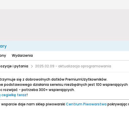
ary
zony
Wydarzenia
ozycje i pytania
2025.02.09 - aktualizacja oprogramowania
utrzymuje się z dobrowolnych datków PremiumUżytkowników.
e podstawowego działania serwisu niezbędnych jest 100 wspierających
 rozwijać - potrzeba 300+ wspierających.
 cegiełkę teraz
!
 wsparcie daje nam sklep piwowarski
Centrum Piwowarstwa
pokrywając 