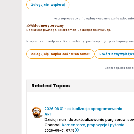
Zaloguj się i wspieraj
Po przeprocesowaniu wpłaty - otrzymasz niezwłocznie d
✍️ Wkład merytoryczny
Napisz coś piwnego. Załóż temat lub dołącz do dyskusji.
Nowy wątek lub odpowiedź sprawdzimy i po akceptacji - publikujemy, wra
Zaloguj się i napisz coś na ten temat
Utwórz nowy wpis (w 
Bez presji. Bez rekl
Related Topics
2026.08.01 - aktualizacja oprogramowania
ART
Dzisiaj mam do zaktualizowania parę spraw, ser
Channel:
Komentarze, propozycje i pytania
2026-08-01, 07:15